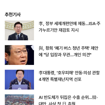
추천기사
李, 정부 세제개편안에 제동…ISA·주
가누르기안 재검토 지시
與, 황희 '폐기 버스 청년 주택' 제안
에 "당 입장과 무관…개인 의견"
李대통령, '호우피해' 안동·의성 관할
4개면 특별재난지역 선포
AI 반도체가 뒤집은 수출 순위…韓·
대만, 사상 첫 日 추월