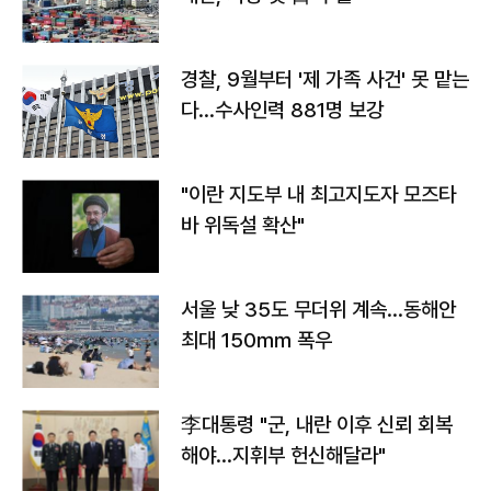
경찰, 9월부터 '제 가족 사건' 못 맡는
다…수사인력 881명 보강
"이란 지도부 내 최고지도자 모즈타
바 위독설 확산"
서울 낮 35도 무더위 계속…동해안
최대 150㎜ 폭우
李대통령 "군, 내란 이후 신뢰 회복
해야…지휘부 헌신해달라"