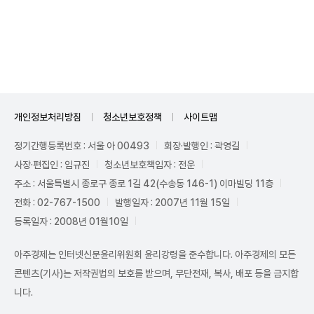
Unmute
개인정보처리방침
청소년보호정책
사이트맵
정기간행등록번호 : 서울 아 00493
회장·발행인 : 곽영길
사장·편집인 : 임규진
청소년보호책임자 : 전운
주소 : 서울특별시 종로구 종로 1길 42(수송동 146-1) 이마빌딩 11층
전화 : 02-767-1500
발행일자 : 2007년 11월 15일
등록일자 : 2008년 01월10일
아주경제는 인터넷신문윤리위원회 윤리강령을 준수합니다. 아주경제의 모든
콘텐츠(기사)는 저작권법의 보호를 받으며, 무단전재, 복사, 배포 등을 금지합
니다.