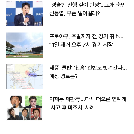
"경솔한 언행 깊이 반성"…고개 숙인
신동엽, 무슨 일이길래?
프로야구, 주말까지 전 경기 취소…
11일 재개·오후 7시 경기 시작
태풍 '돌핀'·'찬홈' 한반도 빗겨간다…
예상 경로는?
이재룡 재판行…다시 떠오른 연예계
'사고 후 미조치' 사례