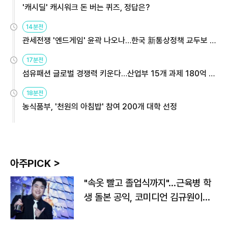
'캐시딜' 캐시워크 돈 버는 퀴즈, 정답은?
14분전
관세전쟁 '엔드게임' 윤곽 나오나…한국 新통상정책 교두보 활
용해야
17분전
섬유패션 글로벌 경쟁력 키운다…산업부 15개 과제 180억 지
원
18분전
농식품부, '천원의 아침밥' 참여 200개 대학 선정
아주PICK >
"속옷 빨고 졸업식까지"…근육병 학
생 돌본 공익, 코미디언 김규원이었
다