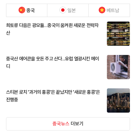
중국
일본
베트남
희토류 다음은 광모듈…중국이 움켜쥔 새로운 전략자
산
중국산 에어콘을 웃돈 주고 산다...유럽 열광시킨 메이
디
스티븐 로치 '과거의 홍콩'은 끝났지만 '새로운 홍콩'은
진행중
중국뉴스
더보기