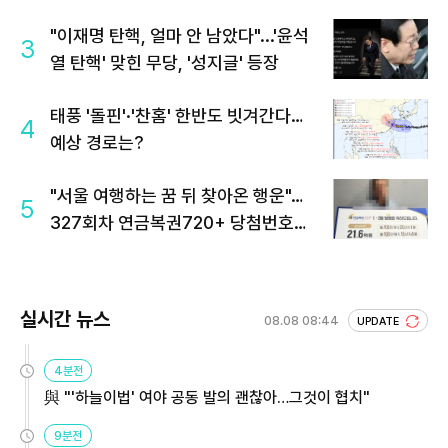
"이재명 탄핵, 얼마 안 남았다"...'윤석
3
열 탄핵' 맞힌 무당, '성지글' 등장
태풍 '돌핀'·'찬홈' 한반도 빗겨간다…
4
예상 경로는?
"서울 여행하는 꿈 뒤 찾아온 행운"…
5
327회차 연금복권720+ 당첨번호조
회 주목
실시간 뉴스
08.08 08:44
UPDATE
4분전
與 "'하늘이법' 여야 공동 발의 괜찮아…그것이 협치"
9분전