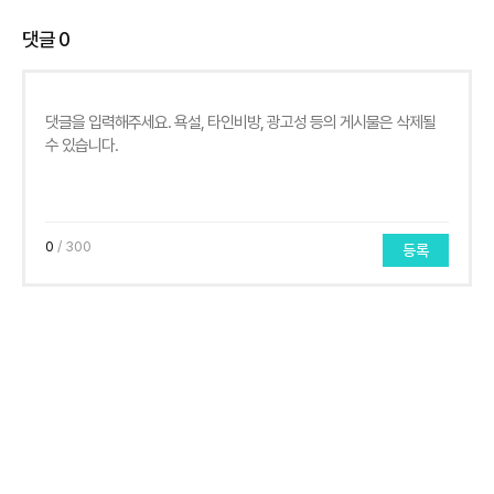
댓글
0
0
/ 300
등록