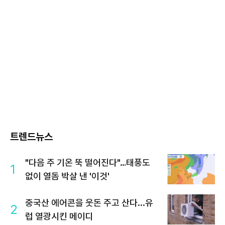
트렌드뉴스
"다음 주 기온 뚝 떨어진다"…태풍도
1
없이 열돔 박살 낸 '이것'
중국산 에어콘을 웃돈 주고 산다...유
2
럽 열광시킨 메이디