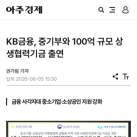
로
아
그
검
전
주
인
색
체
경
메
제
뉴
KB금융, 중기부와 100억 규모 상
생협력기금 출연
권가림 기자
공
텍
입력 2026-06-05 15:30
유
스
트
크
기
금융 사각지대 중소기업·소상공인 지원 강화