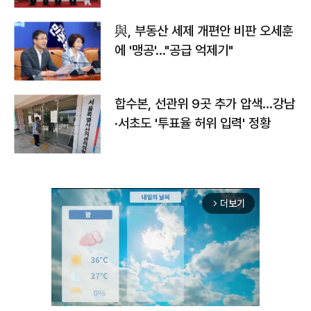
與, 부동산 세제 개편안 비판 오세훈
에 '맹공'…"공급 억제기"
합수본, 선관위 9곳 추가 압색…강남
·서초도 '투표율 허위 입력' 정황
더보기
arrow_forward_ios