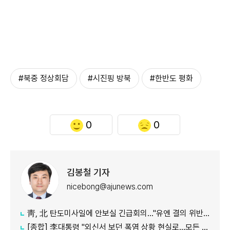
#북중 정상회담
#시진핑 방북
#한반도 평화
0
0
김봉철 기자
nicebong@ajunews.com
靑, 北 탄도미사일에 안보실 긴급회의…"유엔 결의 위반, 즉각 중단 촉구"
[종합] 李대통령 "외신서 보던 폭염 상황 현실로…모든 행정력 총동원하라"