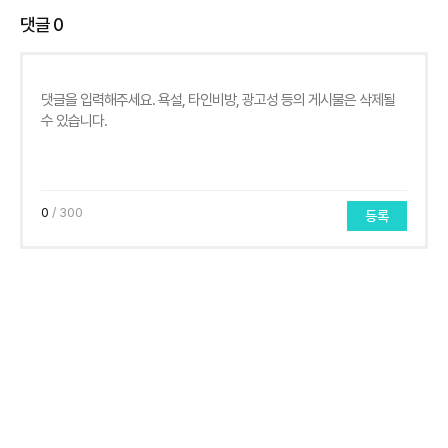
댓글
0
0
/ 300
등록