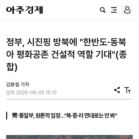
로
아
그
검
전
주
인
색
체
경
메
제
뉴
정부, 시진핑 방북에 "한반도·동북
아 평화공존 건설적 역할 기대"(종
합)
김봉철 기자
공
텍
입력 2026-06-05 15:15
유
스
트
크
기
靑·통일부, 원론적 입장…"북·중·러 연대로는 안 봐"