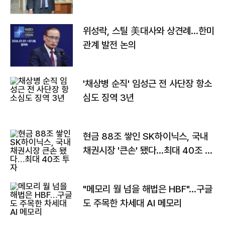
위성락, 스틸 美대사와 상견례…한미
관계 발전 논의
'채상병 순직' 임성근 전 사단장 항소
심도 징역 3년
현금 88조 쌓인 SK하이닉스, 국내
채권시장 '큰손' 됐다…최대 40조 투
자
"메모리 월 넘을 해법은 HBF"…구글
도 주목한 차세대 AI 메모리