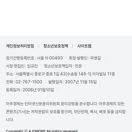
Unmute
개인정보처리방침
청소년보호정책
사이트맵
정기간행등록번호 : 서울 아 00493
회장·발행인 : 곽영길
사장·편집인 : 임규진
청소년보호책임자 : 전운
주소 : 서울특별시 종로구 종로 1길 42(수송동 146-1) 이마빌딩 11층
전화 : 02-767-1500
발행일자 : 2007년 11월 15일
등록일자 : 2008년 01월10일
아주경제는 인터넷신문윤리위원회 윤리강령을 준수합니다. 아주경제의 모든
콘텐츠(기사)는 저작권법의 보호를 받으며, 무단전재, 복사, 배포 등을 금지합
니다.
Copyright ⓒ AJUNEWS All rights reserved.