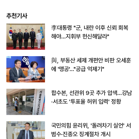
추천기사
李대통령 "군, 내란 이후 신뢰 회복
해야…지휘부 헌신해달라"
與, 부동산 세제 개편안 비판 오세훈
에 '맹공'…"공급 억제기"
합수본, 선관위 9곳 추가 압색…강남
·서초도 '투표율 허위 입력' 정황
국민의힘 윤리위, '돌려차기 실언' 서
범수·진종오 징계절차 개시