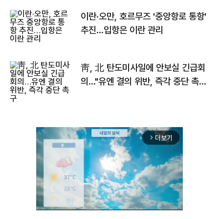
이란·오만, 호르무즈 '중앙항로 통항'
추진…입항은 이란 관리
靑, 北 탄도미사일에 안보실 긴급회
의…"유엔 결의 위반, 즉각 중단 촉
구"
더보기
arrow_forward_ios