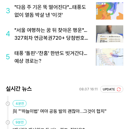
"다음 주 기온 뚝 떨어진다"…태풍도
3
없이 열돔 박살 낸 '이것'
"서울 여행하는 꿈 뒤 찾아온 행운"…
4
327회차 연금복권720+ 당첨번호조
회 주목
태풍 '돌핀'·'찬홈' 한반도 빗겨간다…
5
예상 경로는?
실시간 뉴스
08.07 16:11
UPDATE
4분전
與 "'하늘이법' 여야 공동 발의 괜찮아…그것이 협치"
9분전