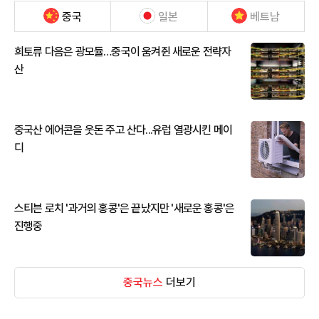
중국
일본
베트남
희토류 다음은 광모듈…중국이 움켜쥔 새로운 전략자
산
중국산 에어콘을 웃돈 주고 산다...유럽 열광시킨 메이
디
스티븐 로치 '과거의 홍콩'은 끝났지만 '새로운 홍콩'은
진행중
중국뉴스
더보기