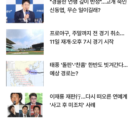
"경솔한 언행 깊이 반성"…고개 숙인
신동엽, 무슨 일이길래?
프로야구, 주말까지 전 경기 취소…
11일 재개·오후 7시 경기 시작
태풍 '돌핀'·'찬홈' 한반도 빗겨간다…
예상 경로는?
이재룡 재판行…다시 떠오른 연예계
'사고 후 미조치' 사례