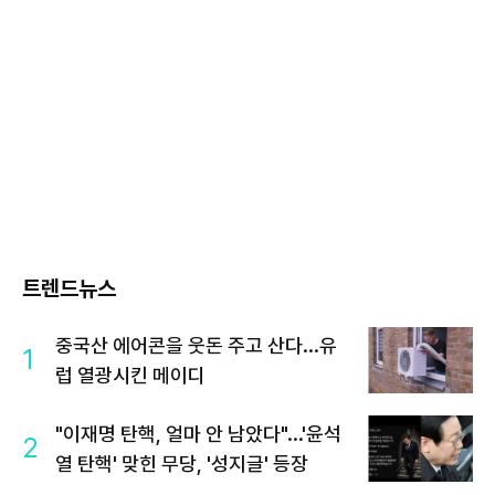
트렌드뉴스
중국산 에어콘을 웃돈 주고 산다...유
1
럽 열광시킨 메이디
"이재명 탄핵, 얼마 안 남았다"...'윤석
2
열 탄핵' 맞힌 무당, '성지글' 등장