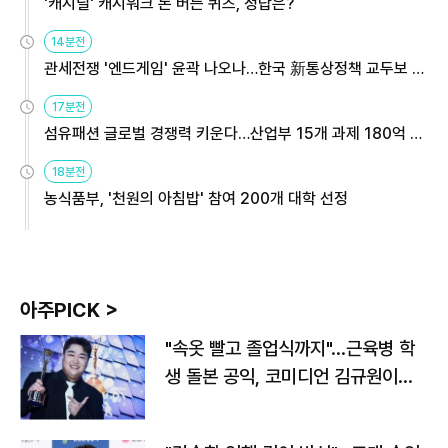
'캐시딜' 캐시워크 돈 버는 퀴즈, 정답은?
14분전
관세전쟁 '엔드게임' 윤곽 나오나…한국 新통상정책 교두보 활
용해야
17분전
섬유패션 글로벌 경쟁력 키운다…산업부 15개 과제 180억 지
원
18분전
농식품부, '천원의 아침밥' 참여 200개 대학 선정
아주PICK >
"속옷 빨고 졸업식까지"…근육병 학
생 돌본 공익, 코미디언 김규원이었
다