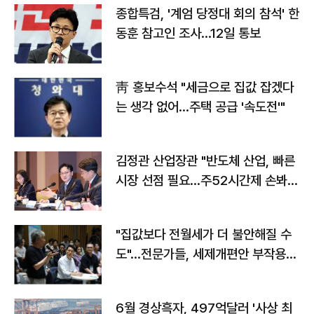
종합특검, '계엄 당정대 회의 참석' 한
동훈 참고인 조사...12일 통보
靑 홍보수석 "세금으로 집값 잡겠다
는 생각 없어…주택 공급 '속도전'"
김정관 산업장관 "반도체 산업, 빠른
시장 선점 필요…주52시간제 손봐
야"
"집값보다 전월세가 더 불안해질 수
도"…전문가들, 세제개편안 부작용
우려
6월 경상흑자, 497억달러 '사상 최