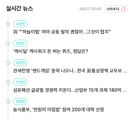
실시간 뉴스
08.07 03:40
UPDATE
4분전
與 "'하늘이법' 여야 공동 발의 괜찮아…그것이 협치"
9분전
'캐시딜' 캐시워크 돈 버는 퀴즈, 정답은?
14분전
관세전쟁 '엔드게임' 윤곽 나오나…한국 新통상정책 교두보 활
용해야
17분전
섬유패션 글로벌 경쟁력 키운다…산업부 15개 과제 180억 지
원
18분전
농식품부, '천원의 아침밥' 참여 200개 대학 선정