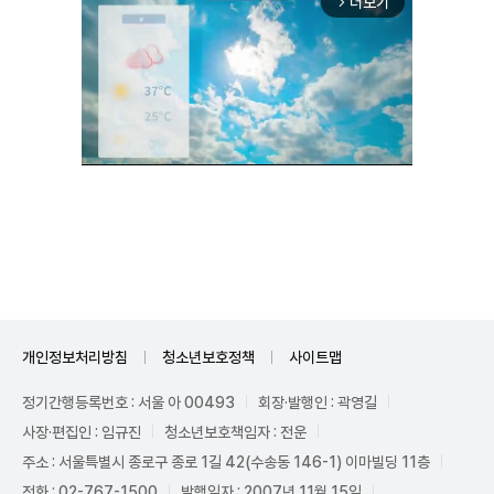
더보기
arrow_forward_ios
Mute
개인정보처리방침
청소년보호정책
사이트맵
정기간행등록번호 : 서울 아 00493
회장·발행인 : 곽영길
사장·편집인 : 임규진
청소년보호책임자 : 전운
주소 : 서울특별시 종로구 종로 1길 42(수송동 146-1) 이마빌딩 11층
전화 : 02-767-1500
발행일자 : 2007년 11월 15일