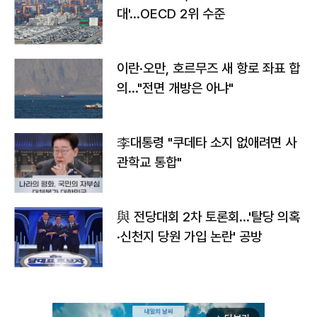
대'…OECD 2위 수준
이란·오만, 호르무즈 새 항로 좌표 합
의…"전면 개방은 아냐"
李대통령 "쿠데타 소지 없애려면 사
관학교 통합"
與 전당대회 2차 토론회…'탈당 의혹
·신천지 당원 가입 논란' 공방