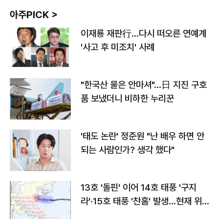
아주PICK >
이재룡 재판行…다시 떠오른 연예계
'사고 후 미조치' 사례
"한국산 물은 안마셔"…日 지진 구호
품 보냈더니 비하한 누리꾼
'태도 논란' 정준원 "난 배우 하면 안
되는 사람인가? 생각 했다"
13호 '돌핀' 이어 14호 태풍 '구지
라'·15호 태풍 '찬홈' 발생…현재 위
치와 이동경로는?