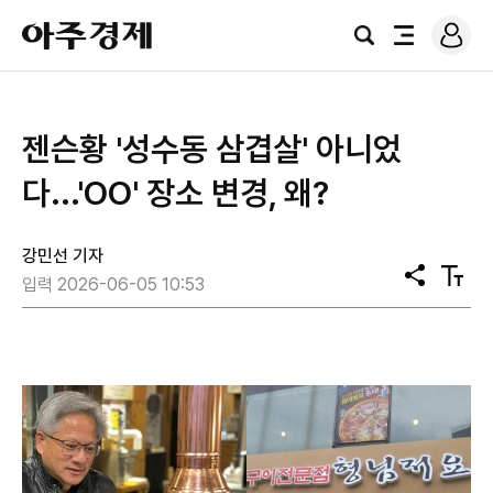
로
아
그
검
전
주
인
색
체
경
메
제
뉴
젠슨황 '성수동 삼겹살' 아니었
다...'OO' 장소 변경, 왜?
강민선 기자
공
텍
입력 2026-06-05 10:53
유
스
트
크
기