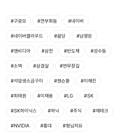
#구광모
#깐부회동
#네이버
#네이버클라우드
#꿉당
#남영돈
#엔비디아
#삼전
#반도체
#성수동
#소맥
#삼겹살
#연무장길
#석암생소금구이
#젠슨황
#이해진
#최태원
#이재용
#LG
#SK
#SK하이닉스
#하닉
#주식
#재테크
#NVIDIA
#홍대
#형님저요