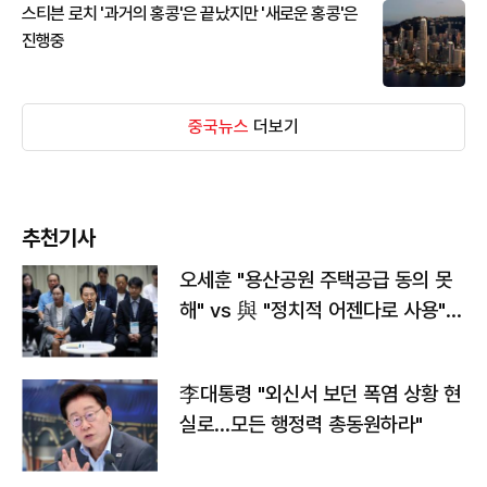
스티븐 로치 '과거의 홍콩'은 끝났지만 '새로운 홍콩'은
진행중
중국뉴스
더보기
추천기사
오세훈 "용산공원 주택공급 동의 못
해" vs 與 "정치적 어젠다로 사용"
맞불
李대통령 "외신서 보던 폭염 상황 현
실로…모든 행정력 총동원하라"