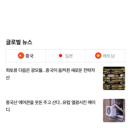
글로벌 뉴스
중국
일본
베트남
희토류 다음은 광모듈…중국이 움켜쥔 새로운 전략자
산
중국산 에어콘을 웃돈 주고 산다...유럽 열광시킨 메이
디