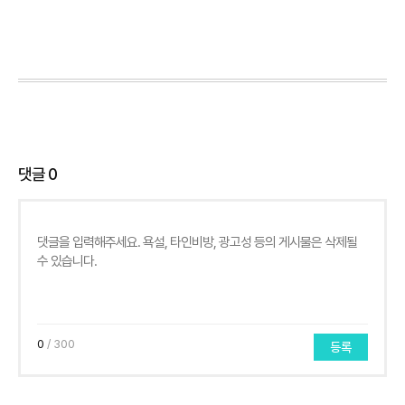
댓글
0
0
/ 300
등록