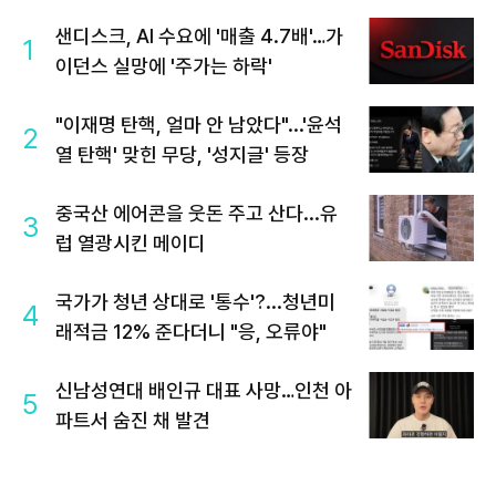
샌디스크, AI 수요에 '매출 4.7배'…가
1
이던스 실망에 '주가는 하락'
"이재명 탄핵, 얼마 안 남았다"...'윤석
2
열 탄핵' 맞힌 무당, '성지글' 등장
중국산 에어콘을 웃돈 주고 산다...유
3
럽 열광시킨 메이디
국가가 청년 상대로 '통수'?...청년미
4
래적금 12% 준다더니 "응, 오류야"
신남성연대 배인규 대표 사망…인천 아
5
파트서 숨진 채 발견