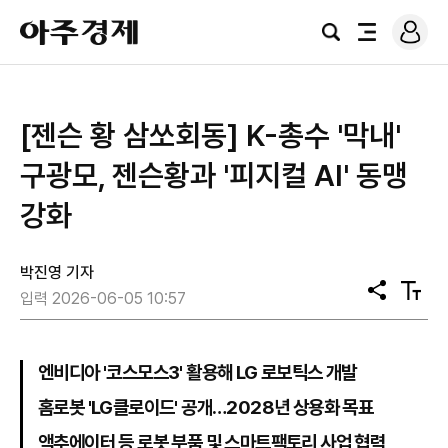
로
아
그
검
전
주
인
색
체
경
메
제
뉴
[젠슨 황 삼쏘회동] K-총수 '막내'
구광모, 젠슨황과 '피지컬 AI' 동맹
강화
박진영 기자
공
텍
입력 2026-06-05 10:57
유
스
트
크
기
엔비디아 '코스모스3' 활용해 LG 로보틱스 개발
홈로봇 'LG클로이드' 공개…2028년 상용화 목표
액추에이터 등 로봇 부품 및 스마트팩토리 사업 협력