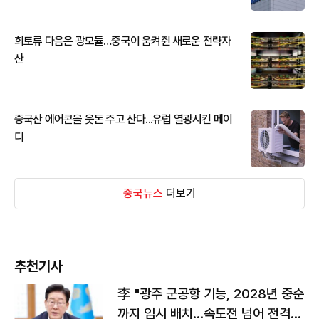
희토류 다음은 광모듈…중국이 움켜쥔 새로운 전략자
산
중국산 에어콘을 웃돈 주고 산다...유럽 열광시킨 메이
디
중국뉴스
더보기
추천기사
李 "광주 군공항 기능, 2028년 중순
까지 임시 배치…속도전 넘어 전격