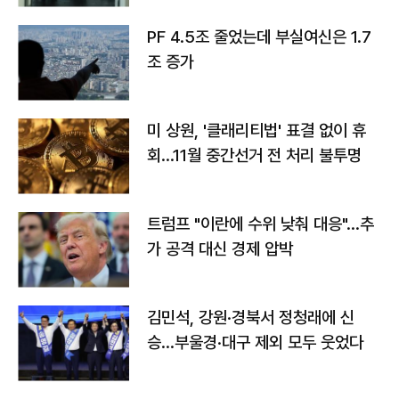
PF 4.5조 줄었는데 부실여신은 1.7
조 증가
미 상원, '클래리티법' 표결 없이 휴
회…11월 중간선거 전 처리 불투명
트럼프 "이란에 수위 낮춰 대응"…추
가 공격 대신 경제 압박
김민석, 강원·경북서 정청래에 신
승…부울경·대구 제외 모두 웃었다