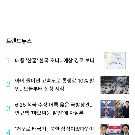
트렌드뉴스
1
태풍 '찬홈' 한국 오나…예상 경로 보니
아이 둘이면 고속도로 통행료 10% 할
2
인…오늘부터 신청 시작
6·25 적국 수장 어록 읊은 국방장관…
3
안규백 '마오쩌둥 발언'에 자질론
'거꾸로 태극기', 북한 상징이었다? 이
4