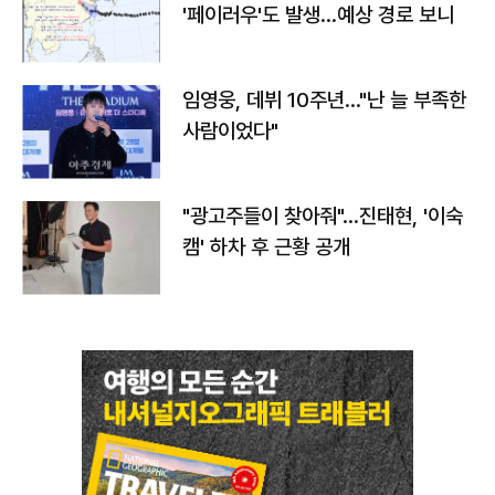
'페이러우'도 발생…예상 경로 보니
임영웅, 데뷔 10주년…"난 늘 부족한
사람이었다"
"광고주들이 찾아줘"…진태현, '이숙
캠' 하차 후 근황 공개