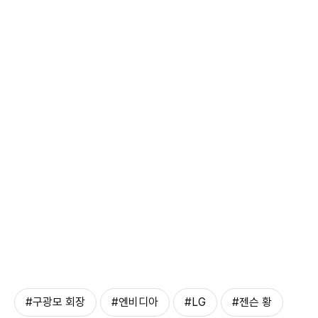
#구광모 회장
#엔비디아
#LG
#젠슨 황