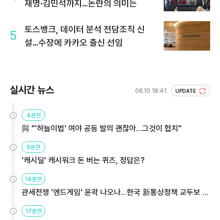
재명·김민석까지…논란의 의미는
토스뱅크, 데이터 분석 전담조직 신
5
설…수장에 카카오 출신 선임
실시간 뉴스
08.10 18:41
UPDATE
4분전
與 "'하늘이법' 여야 공동 발의 괜찮아…그것이 협치"
9분전
'캐시딜' 캐시워크 돈 버는 퀴즈, 정답은?
14분전
관세전쟁 '엔드게임' 윤곽 나오나…한국 新통상정책 교두보 활
용해야
17분전