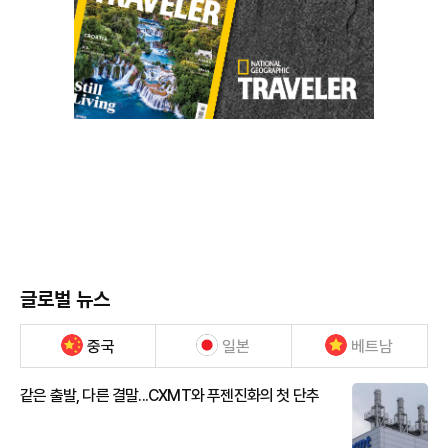
글로벌 뉴스
중국
일본
베트남
같은 출발, 다른 결말...CXMT와 푸젠진화의 첫 단추