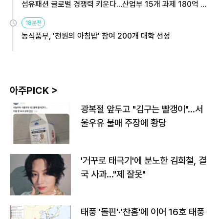
섬유패션 글로벌 경쟁력 키운다…산업부 15개 과제 180억 지
원
18분전
농식품부, '천원의 아침밥' 참여 200개 대학 선정
아주PICK >
광복절 앞두고 "김구는 빨갱이"…서
울우유 불매 주장에 황당
'거꾸로 태극기'에 분노한 김희철, 결
국 사과…"제 잘못"
태풍 '돌핀'·'찬홈'에 이어 16호 태풍