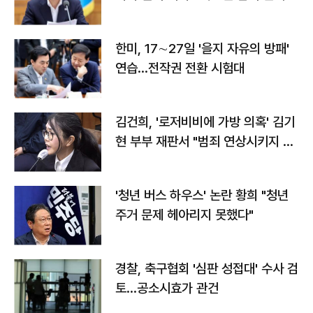
전"
한미, 17∼27일 '을지 자유의 방패'
연습…전작권 전환 시험대
김건희, '로저비비에 가방 의혹' 김기
현 부부 재판서 "범죄 연상시키지 말
라"
'청년 버스 하우스' 논란 황희 "청년
주거 문제 헤아리지 못했다"
경찰, 축구협회 '심판 성접대' 수사 검
토…공소시효가 관건