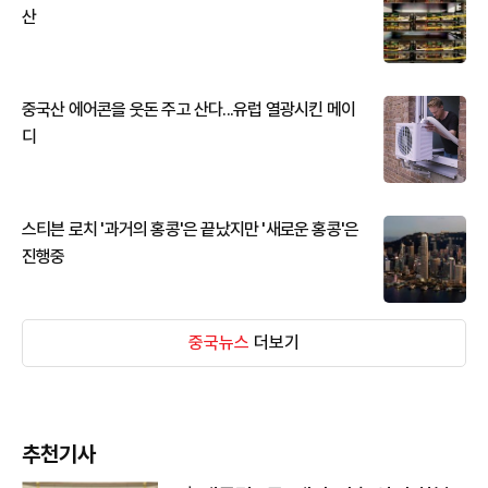
산
중국산 에어콘을 웃돈 주고 산다...유럽 열광시킨 메이
디
스티븐 로치 '과거의 홍콩'은 끝났지만 '새로운 홍콩'은
진행중
중국뉴스
더보기
추천기사