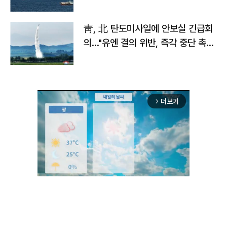
靑, 北 탄도미사일에 안보실 긴급회
의…"유엔 결의 위반, 즉각 중단 촉
구"
더보기
arrow_forward_ios
Unmute