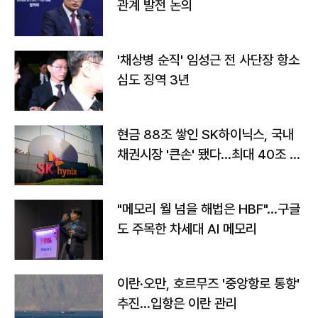
관계 발전 논의
'채상병 순직' 임성근 전 사단장 항소
심도 징역 3년
현금 88조 쌓인 SK하이닉스, 국내
채권시장 '큰손' 됐다…최대 40조 투
자
"메모리 월 넘을 해법은 HBF"…구글
도 주목한 차세대 AI 메모리
이란·오만, 호르무즈 '중앙항로 통항'
추진…입항은 이란 관리