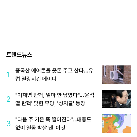
트렌드뉴스
중국산 에어콘을 웃돈 주고 산다...유
1
럽 열광시킨 메이디
"이재명 탄핵, 얼마 안 남았다"...'윤석
2
열 탄핵' 맞힌 무당, '성지글' 등장
"다음 주 기온 뚝 떨어진다"…태풍도
3
없이 열돔 박살 낸 '이것'