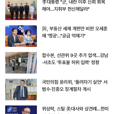
李대통령 "군, 내란 이후 신뢰 회복
해야…지휘부 헌신해달라"
與, 부동산 세제 개편안 비판 오세훈
에 '맹공'…"공급 억제기"
합수본, 선관위 9곳 추가 압색…강남
·서초도 '투표율 허위 입력' 정황
국민의힘 윤리위, '돌려차기 실언' 서
범수·진종오 징계절차 개시
위성락, 스틸 美대사와 상견례…한미