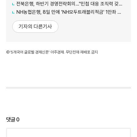
전북은행, 하반기 경영전략회의…"민첩 대응 조직력 갖춰야"
NH농협은행, 8일 만에 'NH모두트래블리적금' 1만좌 조기 완판
기자의 다른기사
©'5개국어 글로벌 경제신문' 아주경제. 무단전재·재배포 금지
댓글
0