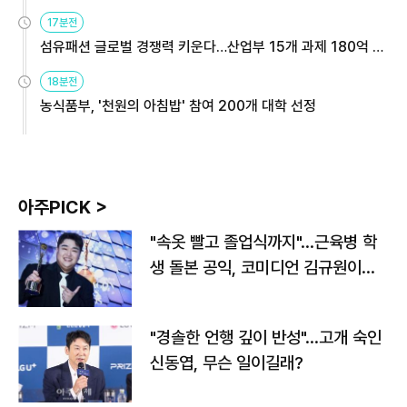
용해야
17분전
섬유패션 글로벌 경쟁력 키운다…산업부 15개 과제 180억 지
원
18분전
농식품부, '천원의 아침밥' 참여 200개 대학 선정
아주PICK >
"속옷 빨고 졸업식까지"…근육병 학
생 돌본 공익, 코미디언 김규원이었
다
"경솔한 언행 깊이 반성"…고개 숙인
신동엽, 무슨 일이길래?