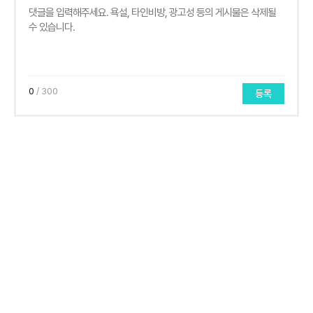
0
/ 300
등록