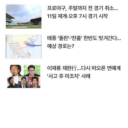
프로야구, 주말까지 전 경기 취소…
11일 재개·오후 7시 경기 시작
태풍 '돌핀'·'찬홈' 한반도 빗겨간다…
예상 경로는?
이재룡 재판行…다시 떠오른 연예계
'사고 후 미조치' 사례