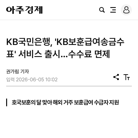
로
아
그
검
전
주
인
색
체
경
메
제
뉴
KB국민은행, 'KB보훈급여송금수
표' 서비스 출시…수수료 면제
권가림 기자
공
텍
입력 2026-06-05 10:02
유
스
트
크
기
호국보훈의 달 맞아 해외 거주 보훈급여 수급자 지원