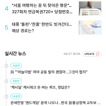
"서울 여행하는 꿈 뒤 찾아온 행운"…
4
327회차 연금복권720+ 당첨번호조
회 주목
태풍 '돌핀'·'찬홈' 한반도 빗겨간다…
5
예상 경로는?
실시간 뉴스
08.07 16:09
UPDATE
4분전
與 "'하늘이법' 여야 공동 발의 괜찮아…그것이 협치"
9분전
'캐시딜' 캐시워크 돈 버는 퀴즈, 정답은?
14분전
관세전쟁 '엔드게임' 윤곽 나오나…한국 新통상정책 교두보 활