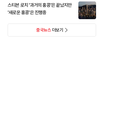
스티븐 로치 '과거의 홍콩'은 끝났지만
'새로운 홍콩'은 진행중
중국뉴스
더보기