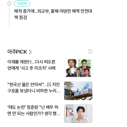
1시간전
해적 증가에...외교부, 홍해·아덴만 해역 안전대
책 점검
아주PICK
이재룡 재판行…다시 떠오른
연예계 '사고 후 미조치' 사례
"한국산 물은 안마셔"…日 지진
구호품 보냈더니 비하한 누리
꾼
'태도 논란' 정준원 "난 배우 하
면 안 되는 사람인가? 생각 했
다"