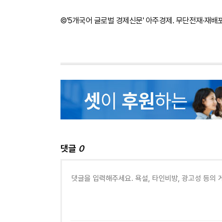
©'5개국어 글로벌 경제신문' 아주경제. 무단전재·재배
댓글
0