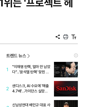
1위는 '프로젝트 헤
공
프
텍
유
린
스
트
트
크
기
트렌드 뉴스
"이재명 탄핵, 얼마 안 남았
1
다"...'윤석열 탄핵' 맞힌 무
당, '성지글' 등장
샌디스크, AI 수요에 '매출
2
4.7배'…가이던스 실망에
'주가는 하락'
신남성연대 배인규 대표 사