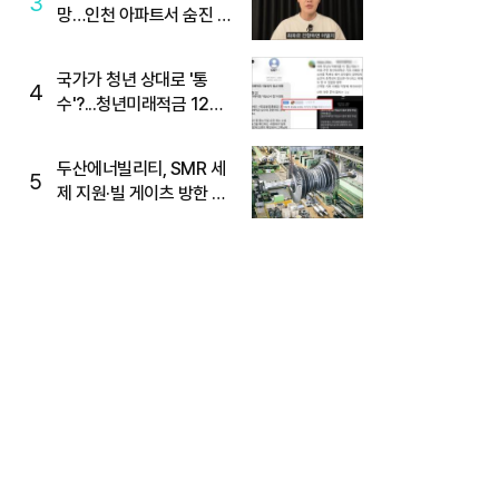
3
망…인천 아파트서 숨진 채
발견
국가가 청년 상대로 '통
4
수'?...청년미래적금 12%
준다더니 "응, 오류야"
두산에너빌리티, SMR 세
5
제 지원·빌 게이츠 방한 기
대에 5%대 강세