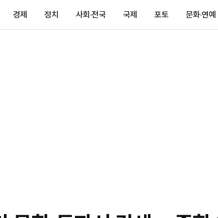
경제
정치
사회·전국
국제
포토
문화·연예