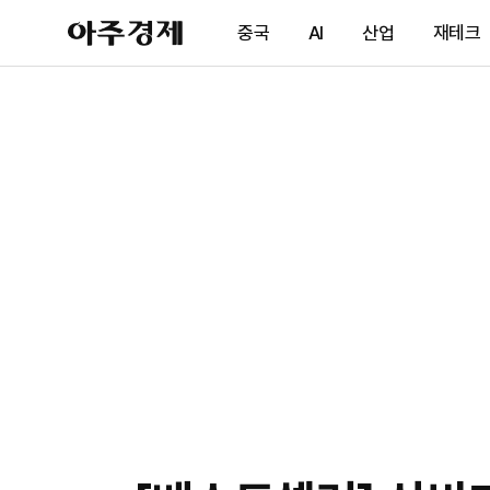
아
중국
AI
산업
재테크
주
경
제