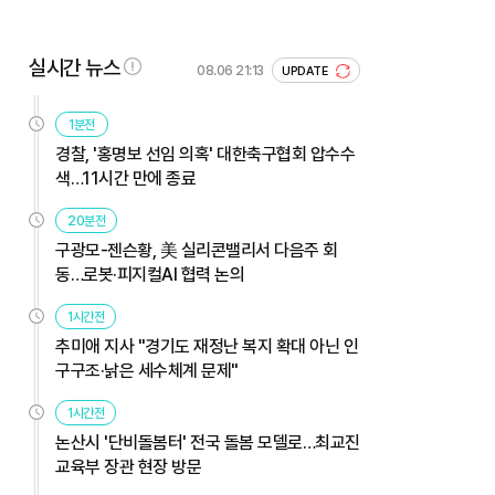
실시간 뉴스
08.06 21:13
UPDATE
1분전
경찰, '홍명보 선임 의혹' 대한축구협회 압수수
색…11시간 만에 종료
20분전
구광모-젠슨황, 美 실리콘밸리서 다음주 회
동…로봇·피지컬AI 협력 논의
1시간전
추미애 지사 "경기도 재정난 복지 확대 아닌 인
구구조·낡은 세수체계 문제"
1시간전
논산시 '단비돌봄터' 전국 돌봄 모델로…최교진
교육부 장관 현장 방문