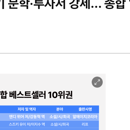
 문학·투자서 강세… 종합 
이
미
지
확
대