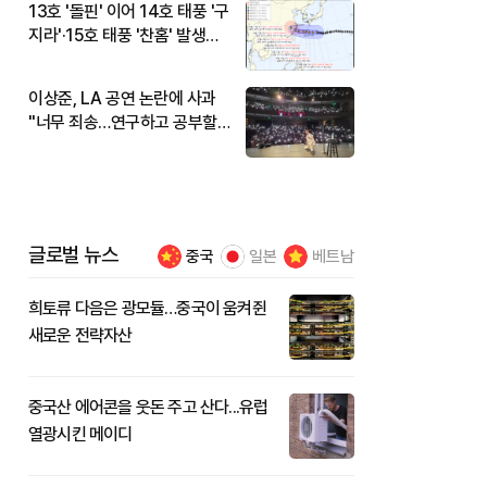
13호 '돌핀' 이어 14호 태풍 '구
지라'·15호 태풍 '찬홈' 발생…
현재 위치와 이동경로는?
이상준, LA 공연 논란에 사과
"너무 죄송…연구하고 공부할
것"
글로벌 뉴스
중국
일본
베트남
희토류 다음은 광모듈…중국이 움켜쥔
새로운 전략자산
중국산 에어콘을 웃돈 주고 산다...유럽
열광시킨 메이디