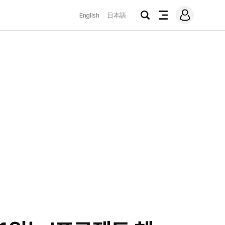
로
English
日本語
그
검
전
인
색
체
메
뉴