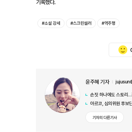
기록했다.
#소설 강세
#스크린셀러
#역주행
윤주혜 기자
jujusu
손짓 하나에도 스토리…전
아르코, 심의위원 후보단
기자의 다른기사