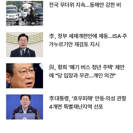
전국 무더위 지속…동해안 강한 비
李, 정부 세제개편안에 제동…ISA·주
가누르기안 재검토 지시
與, 황희 '폐기 버스 청년 주택' 제안
에 "당 입장과 무관…개인 의견"
李대통령, '호우피해' 안동·의성 관할
4개면 특별재난지역 선포