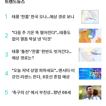
트렌드뉴스
1
태풍 '찬홈' 한국 오나…예상 경로 보니
"다음 주 기온 뚝 떨어진다"…태풍도
2
없이 열돔 박살 낸 '이것'
태풍 '돌핀'·'찬홈' 한반도 빗겨간다…
3
예상 경로는?
"오늘 저녁 상암 피하세요"…맨시티·이
4
강인·리센느 뜬다, 6호선 혼잡 예상
5
'축구의 신' 메시 부친상…향년 68세