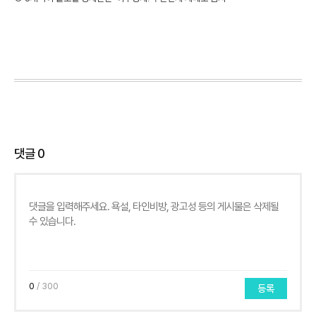
댓글
0
0
/ 300
등록