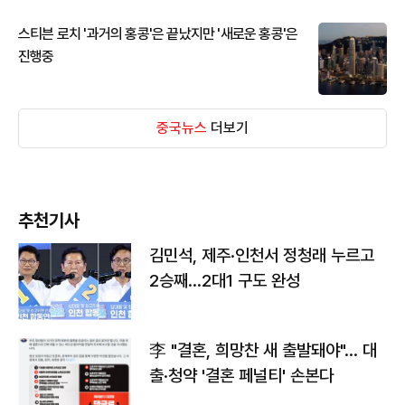
스티븐 로치 '과거의 홍콩'은 끝났지만 '새로운 홍콩'은
진행중
중국뉴스
더보기
추천기사
김민석, 제주·인천서 정청래 누르고
2승째…2대1 구도 완성
李 "결혼, 희망찬 새 출발돼야"… 대
출·청약 '결혼 페널티' 손본다