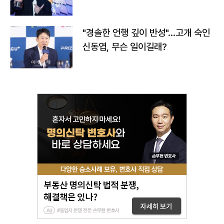
다
"경솔한 언행 깊이 반성"…고개 숙인
신동엽, 무슨 일이길래?