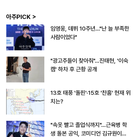
아주PICK >
임영웅, 데뷔 10주년…"난 늘 부족한
사람이었다"
"광고주들이 찾아줘"…진태현, '이숙
캠' 하차 후 근황 공개
13호 태풍 '돌핀'·15호 '찬홈' 현재 위
치는?
"속옷 빨고 졸업식까지"…근육병 학
생 돌본 공익, 코미디언 김규원이었