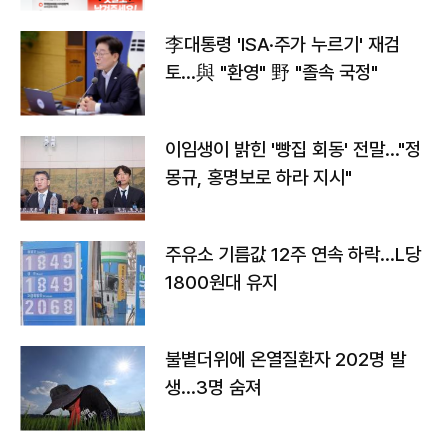
李대통령 'ISA·주가 누르기' 재검
토…與 "환영" 野 "졸속 국정"
이임생이 밝힌 '빵집 회동' 전말…"정
몽규, 홍명보로 하라 지시"
주유소 기름값 12주 연속 하락…L당
1800원대 유지
불볕더위에 온열질환자 202명 발
생…3명 숨져