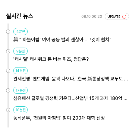
실시간 뉴스
08.10 00:20
UPDATE
4분전
與 "'하늘이법' 여야 공동 발의 괜찮아…그것이 협치"
9분전
'캐시딜' 캐시워크 돈 버는 퀴즈, 정답은?
14분전
관세전쟁 '엔드게임' 윤곽 나오나…한국 新통상정책 교두보 활
용해야
17분전
섬유패션 글로벌 경쟁력 키운다…산업부 15개 과제 180억 지
원
18분전
농식품부, '천원의 아침밥' 참여 200개 대학 선정