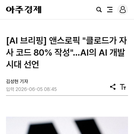
로
아
그
검
전
주
인
색
체
경
메
제
뉴
[AI 브리핑] 앤스로픽 "클로드가 자
사 코드 80% 작성"…AI의 AI 개발
시대 선언
김성현 기자
공
텍
입력 2026-06-05 08:45
유
스
트
크
기