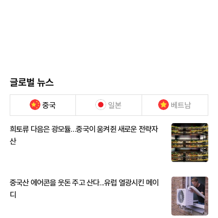
글로벌 뉴스
중국
일본
베트남
희토류 다음은 광모듈…중국이 움켜쥔 새로운 전략자
산
중국산 에어콘을 웃돈 주고 산다...유럽 열광시킨 메이
디