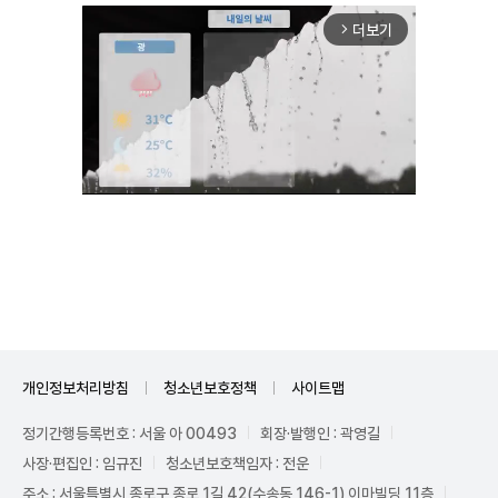
더보기
arrow_forward_ios
Unmute
개인정보처리방침
청소년보호정책
사이트맵
정기간행등록번호 : 서울 아 00493
회장·발행인 : 곽영길
사장·편집인 : 임규진
청소년보호책임자 : 전운
주소 : 서울특별시 종로구 종로 1길 42(수송동 146-1) 이마빌딩 11층