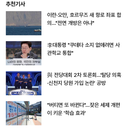
추천기사
이란·오만, 호르무즈 새 항로 좌표 합
의…"전면 개방은 아냐"
李대통령 "쿠데타 소지 없애려면 사
관학교 통합"
與 전당대회 2차 토론회…'탈당 의혹
·신천지 당원 가입 논란' 공방
"버티면 또 바뀐다"…잦은 세제 개편
이 키운 '학습 효과'