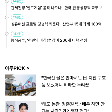
14분전
관세전쟁 '엔드게임' 윤곽 나오나…한국 新통상정책 교두보 활
용해야
17분전
섬유패션 글로벌 경쟁력 키운다…산업부 15개 과제 180억 지
원
18분전
농식품부, '천원의 아침밥' 참여 200개 대학 선정
아주PICK >
"한국산 물은 안마셔"…日 지진 구호
품 보냈더니 비하한 누리꾼
'태도 논란' 정준원 "난 배우 하면 안
되는 사람인가? 생각 했다"