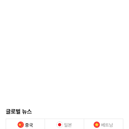
글로벌 뉴스
중국
일본
베트남