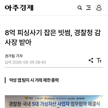
로
아
그
검
전
주
인
색
체
경
메
제
뉴
8억 피싱사기 잡은 빗썸, 경찰청 감
사장 받아
권가림 기자
공
텍
입력 2026-06-05 08:43
유
스
트
크
기
악성 앱 탐지 시 거래 제한 총력