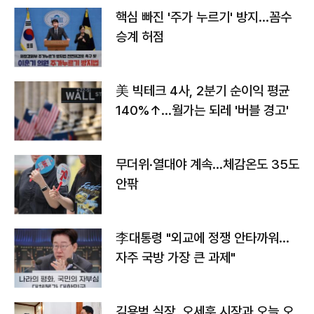
핵심 빠진 '주가 누르기' 방지…꼼수
승계 허점
美 빅테크 4사, 2분기 순이익 평균
140%↑…월가는 되레 '버블 경고'
무더위·열대야 계속…체감온도 35도
안팎
李대통령 "외교에 정쟁 안타까워…
자주 국방 가장 큰 과제"
김용범 실장, 오세훈 시장과 오늘 오