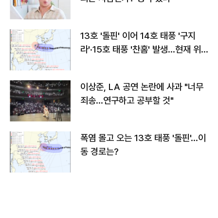
13호 '돌핀' 이어 14호 태풍 '구지
라'·15호 태풍 '찬홈' 발생…현재 위
치와 이동경로는?
이상준, LA 공연 논란에 사과 "너무
죄송…연구하고 공부할 것"
폭염 몰고 오는 13호 태풍 '돌핀'…이
동 경로는?