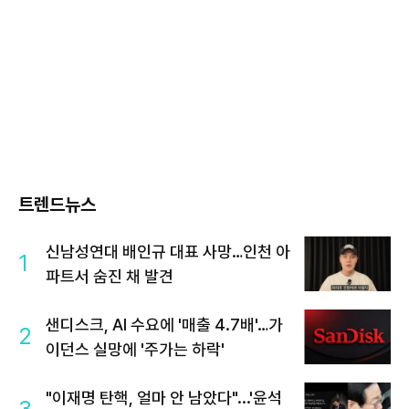
트렌드뉴스
신남성연대 배인규 대표 사망…인천 아
1
파트서 숨진 채 발견
샌디스크, AI 수요에 '매출 4.7배'…가
2
이던스 실망에 '주가는 하락'
"이재명 탄핵, 얼마 안 남았다"...'윤석