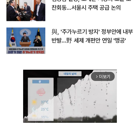
찬회동...서울시 주택 공급 논의
與, '주가누르기 방지' 정부안에 내부
반발…野 세제 개편안 연일 '맹공'
더보기
arrow_forward_ios
Unmute