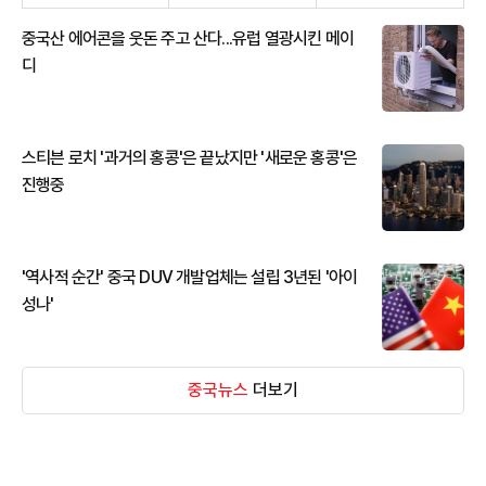
중국산 에어콘을 웃돈 주고 산다...유럽 열광시킨 메이
디
스티븐 로치 '과거의 홍콩'은 끝났지만 '새로운 홍콩'은
진행중
'역사적 순간' 중국 DUV 개발업체는 설립 3년된 '아이
성나'
중국뉴스
더보기