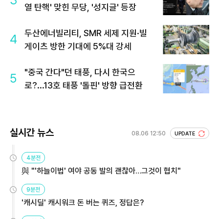
3
열 탄핵' 맞힌 무당, '성지글' 등장
두산에너빌리티, SMR 세제 지원·빌
4
게이츠 방한 기대에 5%대 강세
"중국 간다"던 태풍, 다시 한국으
5
로?...13호 태풍 '돌핀' 방향 급전환
실시간 뉴스
08.06 12:50
UPDATE
4분전
與 "'하늘이법' 여야 공동 발의 괜찮아…그것이 협치"
9분전
'캐시딜' 캐시워크 돈 버는 퀴즈, 정답은?