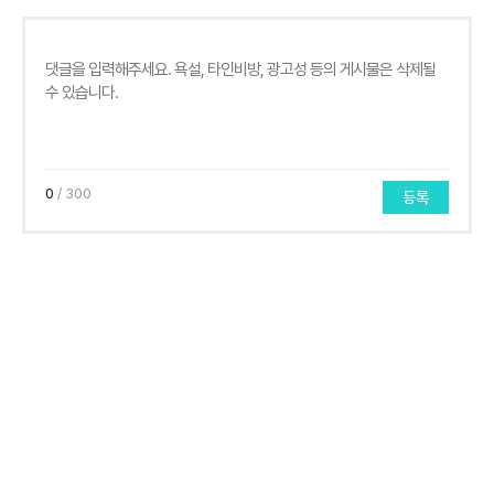
0
/ 300
등록