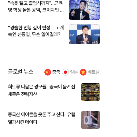
"속옷 빨고 졸업식까지"…근육
병 학생 돌본 공익, 코미디언 김
규원이었다
"경솔한 언행 깊이 반성"…고개
숙인 신동엽, 무슨 일이길래?
글로벌 뉴스
중국
일본
베트남
희토류 다음은 광모듈…중국이 움켜쥔
새로운 전략자산
중국산 에어콘을 웃돈 주고 산다...유럽
열광시킨 메이디