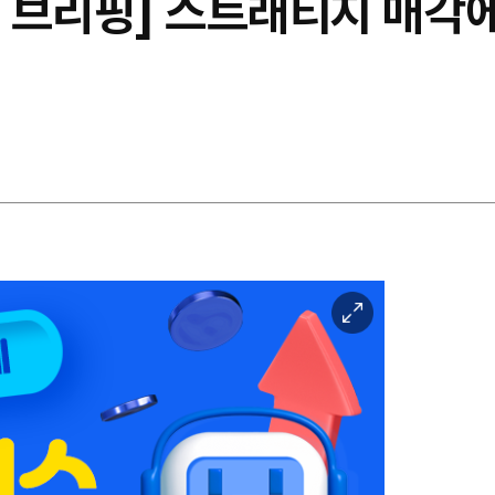
 브리핑] 스트래티지 매각
이
미
지
확
대