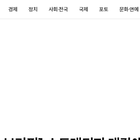
경제
정치
사회·전국
국제
포토
문화·연예