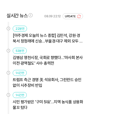
실시간 뉴스
08.09 22:12
UPDATE
22분전
[아주경제 오늘의 뉴스 종합] 김민석, 강원·경
북서 정청래에 신승…부울경·대구 제외 모두 웃
었다 外
53분전
김병삼 영천시장, 국회로 향했다…'마사회 본사
이전·광역철도' 사수 총력전
1시간전
트럼프 측근 경영 美 석유회사, 그린란드 승인
없이 시추장비 반입
1시간전
시민 평가받은 '구미 5味'…지역 농식품 상용화
물꼬 텄다