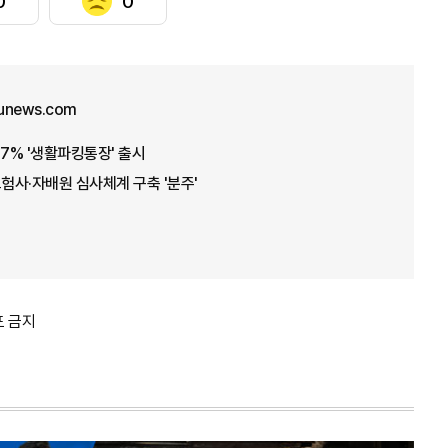
0
0
unews.com
7.7% '생활파킹통장' 출시
보험사·자배원 심사체계 구축 '분주'
포 금지