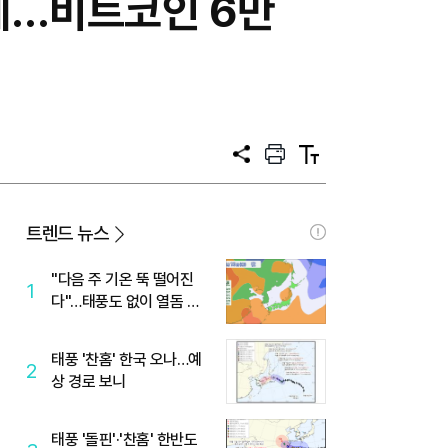
에…비트코인 6만
공
프
텍
유
린
스
트
트
크
기
트렌드 뉴스
"다음 주 기온 뚝 떨어진
1
다"…태풍도 없이 열돔 박
살 낸 '이것'
태풍 '찬홈' 한국 오나…예
2
상 경로 보니
태풍 '돌핀'·'찬홈' 한반도