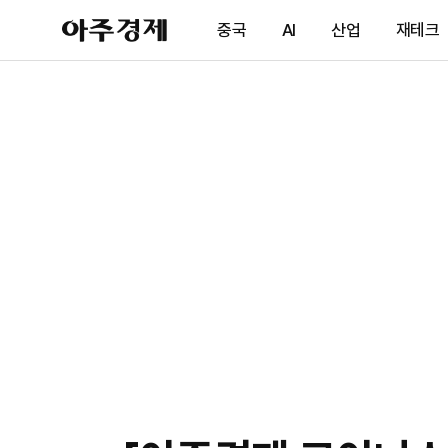
아
중국
AI
산업
재테크
주
경
제