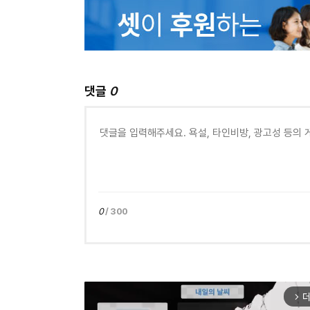
댓글
0
0
/ 300
더
arrow_forward_ios