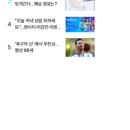
3
빗겨간다…예상 경로는?
"오늘 저녁 상암 피하세
4
요"…맨시티·이강인·리센느
뜬다, 6호선 혼잡 예상
'축구의 신' 메시 부친상…
5
향년 68세