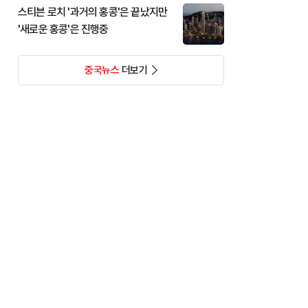
스티븐 로치 '과거의 홍콩'은 끝났지만
'새로운 홍콩'은 진행중
중국뉴스
더보기