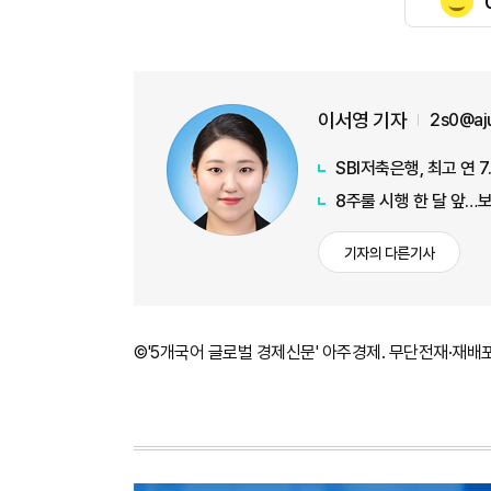
이서영 기자
2s0@aj
SBI저축은행, 최고 연 
8주룰 시행 한 달 앞…
기자의 다른기사
©'5개국어 글로벌 경제신문' 아주경제. 무단전재·재배