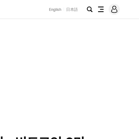
로
English
日本語
그
검
전
인
색
체
메
뉴