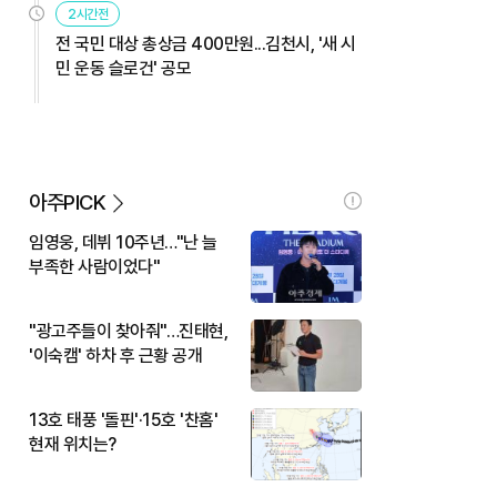
2시간전
전 국민 대상 총상금 400만원...김천시, '새 시
민 운동 슬로건' 공모
아주PICK
임영웅, 데뷔 10주년…"난 늘
부족한 사람이었다"
"광고주들이 찾아줘"…진태현,
'이숙캠' 하차 후 근황 공개
13호 태풍 '돌핀'·15호 '찬홈'
현재 위치는?