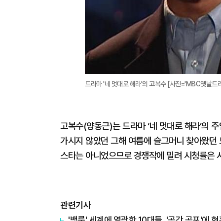
드라마 '네 멋대로 해라'의 고복수 [사진='MBC옛날드라
고복수(양동근)는 드라마 ‘네 멋대로 해라’의 주
가시지 않았던 그해 여름에 슬그머니 찾아왔던 드
스타는 아니었으므로 경쟁작에 밀려 시청률은 
관련기사
'백룸' 세계에 열광한 10대들, '공간 공포'에 