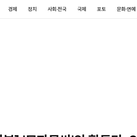
경제
정치
사회·전국
국제
포토
문화·연예