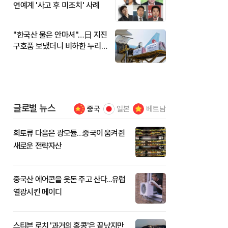
연예계 '사고 후 미조치' 사례
"한국산 물은 안마셔"…日 지진
구호품 보냈더니 비하한 누리
꾼
글로벌 뉴스
중국
일본
베트남
희토류 다음은 광모듈…중국이 움켜쥔
새로운 전략자산
중국산 에어콘을 웃돈 주고 산다...유럽
열광시킨 메이디
스티븐 로치 '과거의 홍콩'은 끝났지만