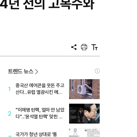
24년 전의 고복수와
공
프
텍
유
린
스
트
트
크
기
트렌드 뉴스
중국산 에어콘을 웃돈 주고
1
산다...유럽 열광시킨 메이
디
"이재명 탄핵, 얼마 안 남았
2
다"...'윤석열 탄핵' 맞힌 무
당, '성지글' 등장
국가가 청년 상대로 '통