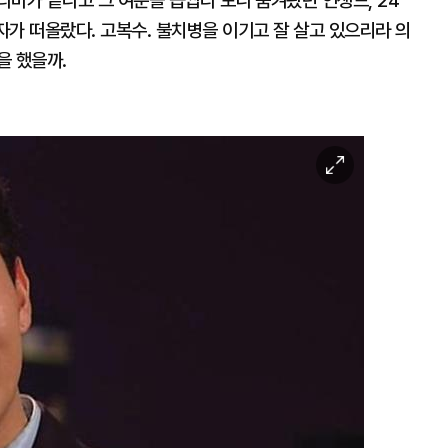
마가 끝나고 그 여운을 곱씹다 보니 숨겨왔던 인생드, 24
자가 떠올랐다. 고복수. 불치병을 이기고 잘 살고 있으리라 의
을 했을까.
이
미
지
확
대