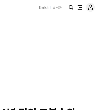
로
English
日本語
그
검
전
인
색
체
메
뉴