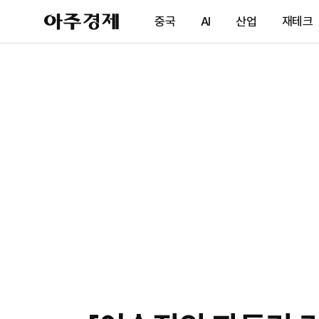
아
중국
AI
산업
재테크
주
경
제