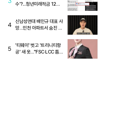
3
수'?...청년미래적금 12%
준다더니 "응, 오류야"
신남성연대 배인규 대표 사
4
망…인천 아파트서 숨진 채
발견
'티웨이' 벗고 '트리니티항
5
공' 새 옷…"FSC·LCC 틈
새, SSC 전략으로 공략"