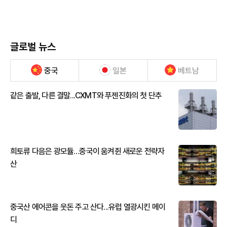
글로벌 뉴스
중국
일본
베트남
같은 출발, 다른 결말...CXMT와 푸젠진화의 첫 단추
희토류 다음은 광모듈…중국이 움켜쥔 새로운 전략자
산
중국산 에어콘을 웃돈 주고 산다...유럽 열광시킨 메이
디