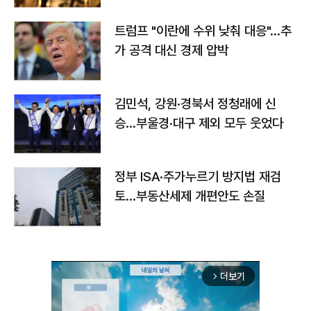
트럼프 "이란에 수위 낮춰 대응"…추
가 공격 대신 경제 압박
김민석, 강원·경북서 정청래에 신
승…부울경·대구 제외 모두 웃었다
정부 ISA·주가누르기 방지법 재검
토…부동산세제 개편안도 손질
더보기
arrow_forward_ios