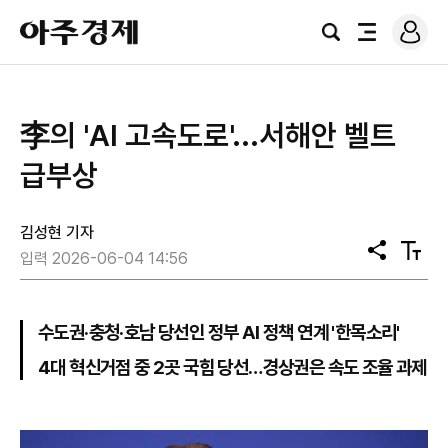
로
아
그
검
전
주
인
색
체
경
메
제
뉴
李의 'AI 고속도로'...서해안 벨트
급부상
김성현 기자
공
텍
입력 2026-06-04 14:56
유
스
트
크
기
수도권·충청·호남 당선인 정부 AI 정책 연계 '한목소리'
4대 혁신거점 중 2곳 국힘 당선…경상권은 속도 조율 과제