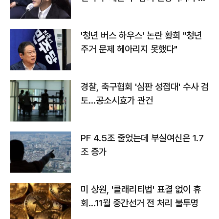
라"
'청년 버스 하우스' 논란 황희 "청년
주거 문제 헤아리지 못했다"
경찰, 축구협회 '심판 성접대' 수사 검
토…공소시효가 관건
PF 4.5조 줄었는데 부실여신은 1.7
조 증가
미 상원, '클래리티법' 표결 없이 휴
회…11월 중간선거 전 처리 불투명