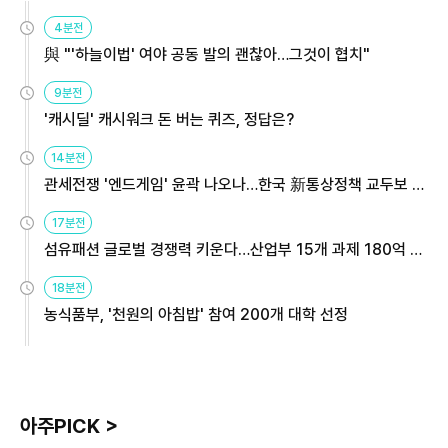
4분전
與 "'하늘이법' 여야 공동 발의 괜찮아…그것이 협치"
9분전
'캐시딜' 캐시워크 돈 버는 퀴즈, 정답은?
14분전
관세전쟁 '엔드게임' 윤곽 나오나…한국 新통상정책 교두보 활
용해야
17분전
섬유패션 글로벌 경쟁력 키운다…산업부 15개 과제 180억 지
원
18분전
농식품부, '천원의 아침밥' 참여 200개 대학 선정
아주PICK >