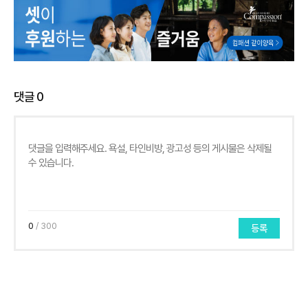
댓글
0
0
/ 300
등록