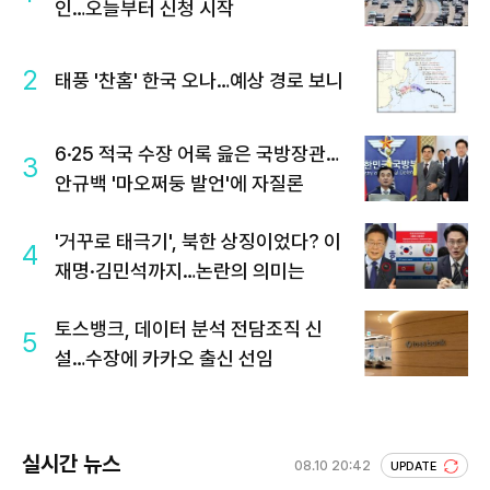
인…오늘부터 신청 시작
2
태풍 '찬홈' 한국 오나…예상 경로 보니
6·25 적국 수장 어록 읊은 국방장관…
3
안규백 '마오쩌둥 발언'에 자질론
'거꾸로 태극기', 북한 상징이었다? 이
4
재명·김민석까지…논란의 의미는
토스뱅크, 데이터 분석 전담조직 신
5
설…수장에 카카오 출신 선임
실시간 뉴스
08.10 20:42
UPDATE