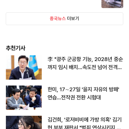
중국뉴스
더보기
추천기사
李 "광주 군공항 기능, 2028년 중순
까지 임시 배치…속도전 넘어 전격
전"
한미, 17∼27일 '을지 자유의 방패'
연습…전작권 전환 시험대
김건희, '로저비비에 가방 의혹' 김기
현 부부 재판서 "범죄 연상시키지 말