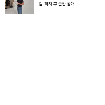
캠' 하차 후 근황 공개