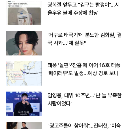
광복절 앞두고 "김구는 빨갱이"…서
울우유 불매 주장에 황당
'거꾸로 태극기'에 분노한 김희철, 결
국 사과…"제 잘못"
태풍 '돌핀'·'찬홈'에 이어 16호 태풍
'페이러우'도 발생…예상 경로 보니
임영웅, 데뷔 10주년…"난 늘 부족한
사람이었다"
"광고주들이 찾아줘"…진태현, '이숙