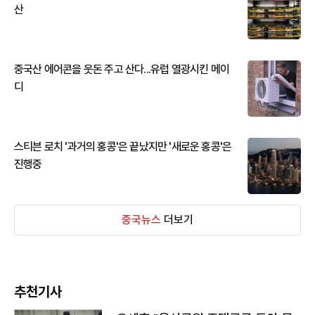
산
중국산 에어콘을 웃돈 주고 산다...유럽 열광시킨 메이
디
스티븐 로치 '과거의 홍콩'은 끝났지만 '새로운 홍콩'은
진행중
중국뉴스
더보기
추천기사