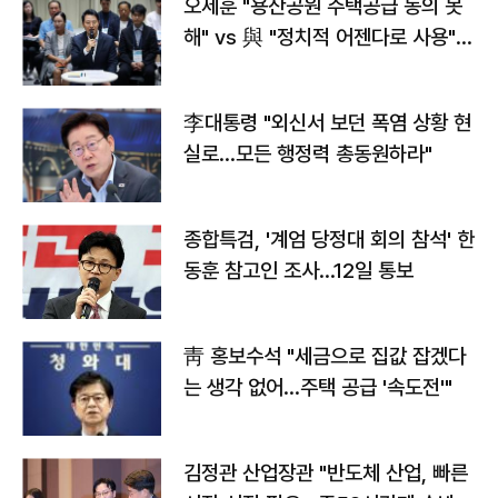
오세훈 "용산공원 주택공급 동의 못
해" vs 與 "정치적 어젠다로 사용"
맞불
李대통령 "외신서 보던 폭염 상황 현
실로…모든 행정력 총동원하라"
종합특검, '계엄 당정대 회의 참석' 한
동훈 참고인 조사...12일 통보
靑 홍보수석 "세금으로 집값 잡겠다
는 생각 없어…주택 공급 '속도전'"
김정관 산업장관 "반도체 산업, 빠른