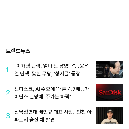
트렌드뉴스
"이재명 탄핵, 얼마 안 남았다"...'윤석
1
열 탄핵' 맞힌 무당, '성지글' 등장
샌디스크, AI 수요에 '매출 4.7배'…가
2
이던스 실망에 '주가는 하락'
신남성연대 배인규 대표 사망…인천 아
3
파트서 숨진 채 발견