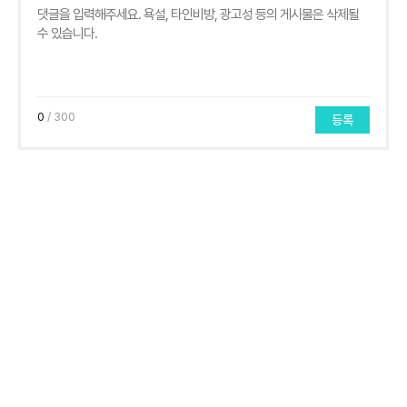
0
/ 300
등록