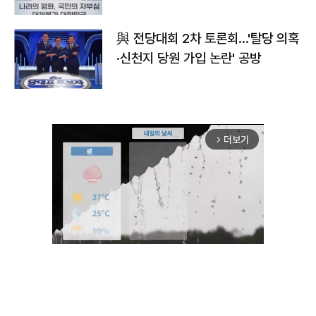
與 전당대회 2차 토론회…'탈당 의혹
·신천지 당원 가입 논란' 공방
더보기
arrow_forward_ios
Unmute