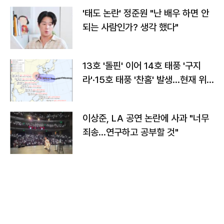
'태도 논란' 정준원 "난 배우 하면 안
되는 사람인가? 생각 했다"
13호 '돌핀' 이어 14호 태풍 '구지
라'·15호 태풍 '찬홈' 발생…현재 위
치와 이동경로는?
이상준, LA 공연 논란에 사과 "너무
죄송…연구하고 공부할 것"