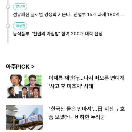
용해야
17분전
섬유패션 글로벌 경쟁력 키운다…산업부 15개 과제 180억 지
원
18분전
농식품부, '천원의 아침밥' 참여 200개 대학 선정
아주PICK >
이재룡 재판行…다시 떠오른 연예계
'사고 후 미조치' 사례
"한국산 물은 안마셔"…日 지진 구호
품 보냈더니 비하한 누리꾼