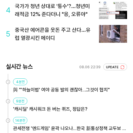
국가가 청년 상대로 '통수'?...청년미
4
래적금 12% 준다더니 "응, 오류야"
중국산 에어콘을 웃돈 주고 산다...유
5
럽 열광시킨 메이디
실시간 뉴스
08.06 22:39
UPDATE
4분전
與 "'하늘이법' 여야 공동 발의 괜찮아…그것이 협치"
9분전
'캐시딜' 캐시워크 돈 버는 퀴즈, 정답은?
14분전
관세전쟁 '엔드게임' 윤곽 나오나…한국 新통상정책 교두보 활