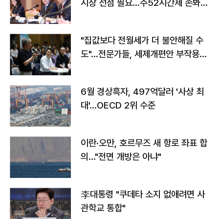
시장 선점 필요…주52시간제 손봐
야"
"집값보다 전월세가 더 불안해질 수
도"…전문가들, 세제개편안 부작용
우려
6월 경상흑자, 497억달러 '사상 최
대'…OECD 2위 수준
이란·오만, 호르무즈 새 항로 좌표 합
의…"전면 개방은 아냐"
李대통령 "쿠데타 소지 없애려면 사
관학교 통합"