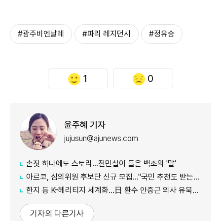
#광주비엔날레
#파리 레지던시
#정유승
1
0
윤주혜 기자
jujusun@ajunews.com
손짓 하나에도 스토리…전민철이 들은 백조의 '말'
아르코, 심의위원 후보단 신규 모집…"국민 추천도 받는다"
한지 등 K-헤리티지 세계화…日 환수 안중근 의사 유묵도 공개
기자의 다른기사