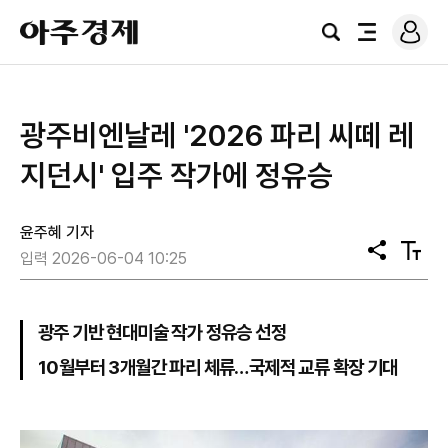
로
아
그
검
전
주
인
색
체
경
메
제
뉴
광주비엔날레 '2026 파리 씨떼 레
지던시' 입주 작가에 정유승
윤주혜 기자
공
텍
입력 2026-06-04 10:25
유
스
트
크
기
광주 기반 현대미술 작가 정유승 선정
10월부터 3개월간 파리 체류…국제적 교류 확장 기대