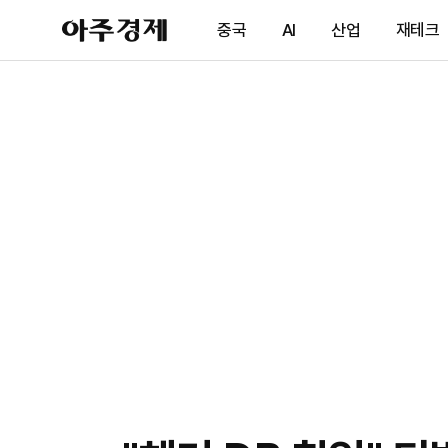
아
중국
AI
산업
재테크
주
경
제