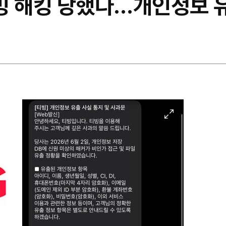
티빙 해킹 당했다…개인정보 
이
미
지
확
대