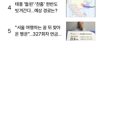
태풍 '돌핀'·'찬홈' 한반도
4
빗겨간다…예상 경로는?
"서울 여행하는 꿈 뒤 찾아
5
온 행운"…327회차 연금
복권720+ 당첨번호조회
주목