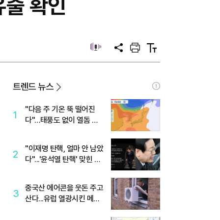
유출 확인
공
프
텍
유
린
스
트
트
크
기
트렌드 뉴스
"다음 주 기온 뚝 떨어진
1
다"…태풍도 없이 열돔 박
살 낸 '이것'
"이재명 탄핵, 얼마 안 남았
2
다"...'윤석열 탄핵' 맞힌 무
당, '성지글' 등장
중국산 에어콘을 웃돈 주고
3
산다...유럽 열광시킨 메이
디