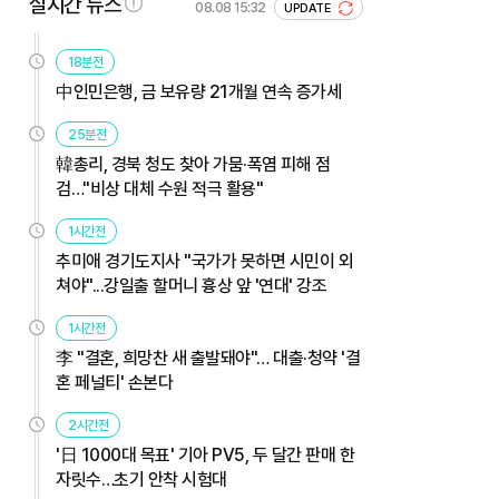
실시간 뉴스
08.08 15:32
UPDATE
18분전
中인민은행, 금 보유량 21개월 연속 증가세
25분전
韓총리, 경북 청도 찾아 가뭄·폭염 피해 점
검…"비상 대체 수원 적극 활용"
1시간전
추미애 경기도지사 "국가가 못하면 시민이 외
쳐야"...강일출 할머니 흉상 앞 '연대' 강조
1시간전
李 "결혼, 희망찬 새 출발돼야"… 대출·청약 '결
혼 페널티' 손본다
2시간전
'日 1000대 목표' 기아 PV5, 두 달간 판매 한
자릿수…초기 안착 시험대