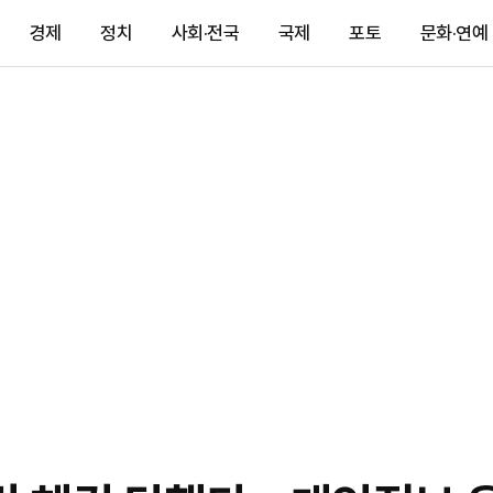
경제
정치
사회·전국
국제
포토
문화·연예