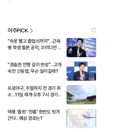
아주PICK
"속옷 빨고 졸업식까지"…근육
병 학생 돌본 공익, 코미디언 김
규원이었다
"경솔한 언행 깊이 반성"…고개
숙인 신동엽, 무슨 일이길래?
프로야구, 주말까지 전 경기 취
소…11일 재개·오후 7시 경기
시작
태풍 '돌핀'·'찬홈' 한반도 빗겨
간다…예상 경로는?