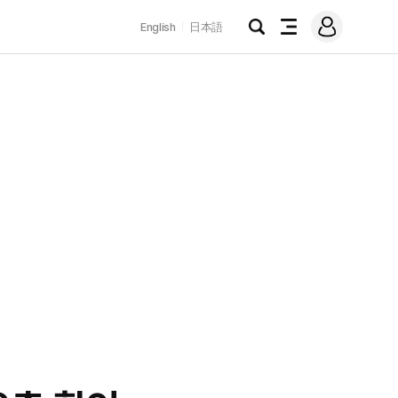
로
English
日本語
그
검
전
인
색
체
메
뉴