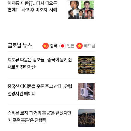
이재룡 재판行…다시 떠오른
연예계 '사고 후 미조치' 사례
글로벌 뉴스
중국
일본
베트남
희토류 다음은 광모듈…중국이 움켜쥔
새로운 전략자산
중국산 에어콘을 웃돈 주고 산다...유럽
열광시킨 메이디
스티븐 로치 '과거의 홍콩'은 끝났지만
'새로운 홍콩'은 진행중