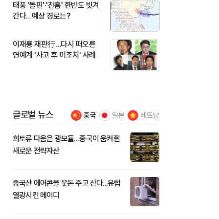
태풍 '돌핀'·'찬홈' 한반도 빗겨
간다…예상 경로는?
이재룡 재판行…다시 떠오른
연예계 '사고 후 미조치' 사례
글로벌 뉴스
중국
일본
베트남
희토류 다음은 광모듈…중국이 움켜쥔
새로운 전략자산
중국산 에어콘을 웃돈 주고 산다...유럽
열광시킨 메이디