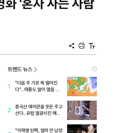
영화 '혼자 사는 사람
공
프
텍
유
린
스
트
트
크
기
트렌드 뉴스
"다음 주 기온 뚝 떨어진
1
다"…태풍도 없이 열돔 박
살 낸 '이것'
중국산 에어콘을 웃돈 주고
2
산다...유럽 열광시킨 메이
디
"이재명 탄핵, 얼마 안 남았