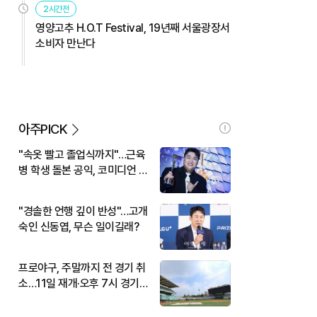
2시간전
영양고추 H.O.T Festival, 19년째 서울광장서
소비자 만난다
아주PICK
"속옷 빨고 졸업식까지"…근육
병 학생 돌본 공익, 코미디언 김
규원이었다
"경솔한 언행 깊이 반성"…고개
숙인 신동엽, 무슨 일이길래?
프로야구, 주말까지 전 경기 취
소…11일 재개·오후 7시 경기
시작