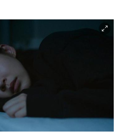
이
미
지
확
대