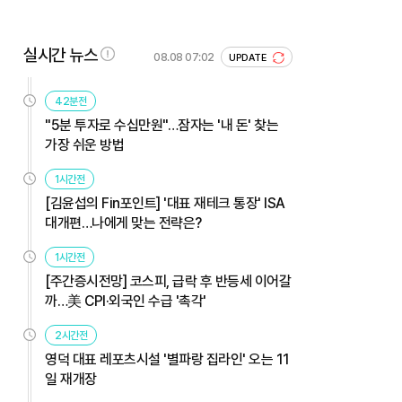
실시간 뉴스
08.08 07:02
UPDATE
42분전
"5분 투자로 수십만원"…잠자는 '내 돈' 찾는
가장 쉬운 방법
1시간전
[김윤섭의 Fin포인트] '대표 재테크 통장' ISA
대개편…나에게 맞는 전략은?
1시간전
[주간증시전망] 코스피, 급락 후 반등세 이어갈
까…美 CPI·외국인 수급 '촉각'
2시간전
영덕 대표 레포츠시설 '별파랑 집라인' 오는 11
일 재개장