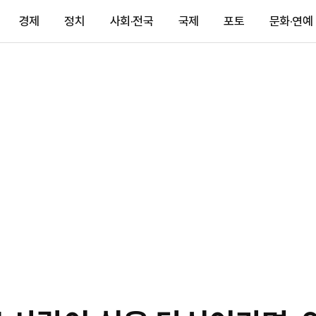
경제
정치
사회·전국
국제
포토
문화·연예