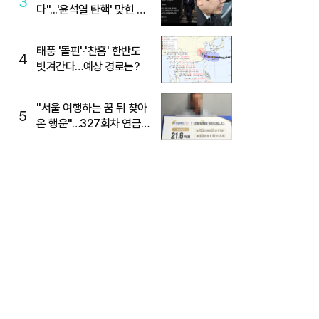
3
다"...'윤석열 탄핵' 맞힌 무
당, '성지글' 등장
태풍 '돌핀'·'찬홈' 한반도
4
빗겨간다…예상 경로는?
"서울 여행하는 꿈 뒤 찾아
5
온 행운"…327회차 연금
복권720+ 당첨번호조회
주목