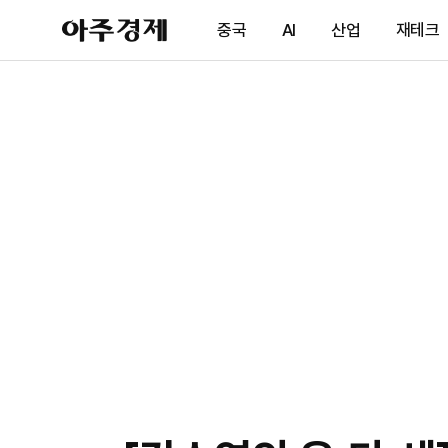
아
중국
AI
산업
재테크
주
경
제