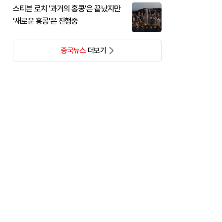
스티븐 로치 '과거의 홍콩'은 끝났지만
'새로운 홍콩'은 진행중
중국뉴스
더보기