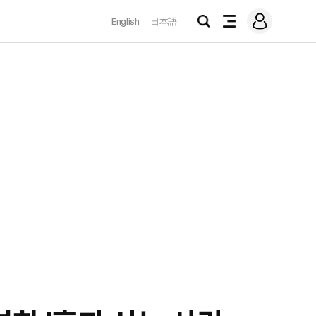
로
English
日本語
그
검
전
인
색
체
메
뉴