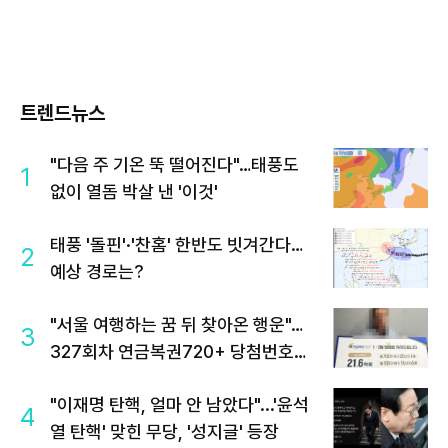
트렌드뉴스
"다음 주 기온 뚝 떨어진다"…태풍도
1
없이 열돔 박살 낸 '이것'
태풍 '돌핀'·'찬홈' 한반도 빗겨간다…
2
예상 경로는?
"서울 여행하는 꿈 뒤 찾아온 행운"…
3
327회차 연금복권720+ 당첨번호조
회 주목
"이재명 탄핵, 얼마 안 남았다"...'윤석
4
열 탄핵' 맞힌 무당, '성지글' 등장