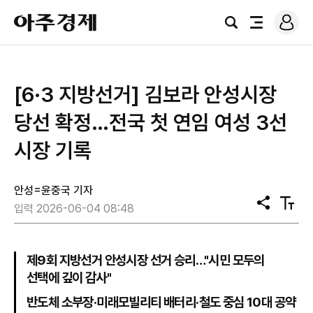
로
아
그
검
전
주
인
색
체
경
메
제
뉴
[6·3 지방선거] 김보라 안성시장
당선 확정…전국 첫 연임 여성 3선
시장 기록
안성=윤중국 기자
공
텍
입력 2026-06-04 08:48
유
스
트
크
기
제9회 지방선거 안성시장 선거 승리…"시민 모두의
선택에 깊이 감사"
반도체 소부장·미래모빌리티 배터리·철도 중심 10대 공약