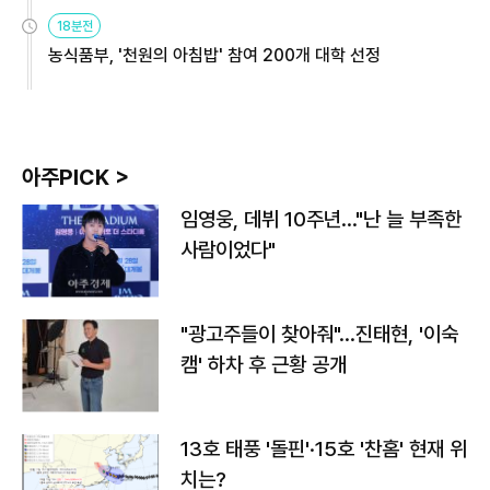
원
18분전
농식품부, '천원의 아침밥' 참여 200개 대학 선정
아주PICK >
임영웅, 데뷔 10주년…"난 늘 부족한
사람이었다"
"광고주들이 찾아줘"…진태현, '이숙
캠' 하차 후 근황 공개
13호 태풍 '돌핀'·15호 '찬홈' 현재 위
치는?