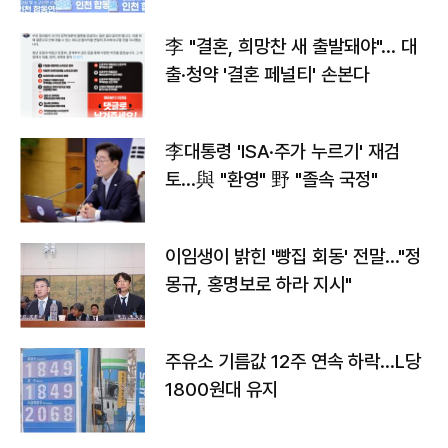
李 "결혼, 희망찬 새 출발돼야"… 대
출·청약 '결혼 페널티' 손본다
李대통령 'ISA·주가 누르기' 재검
토…與 "환영" 野 "졸속 국정"
이임생이 밝힌 '빵집 회동' 전말…"정
몽규, 홍명보로 하라 지시"
주유소 기름값 12주 연속 하락…L당
1800원대 유지