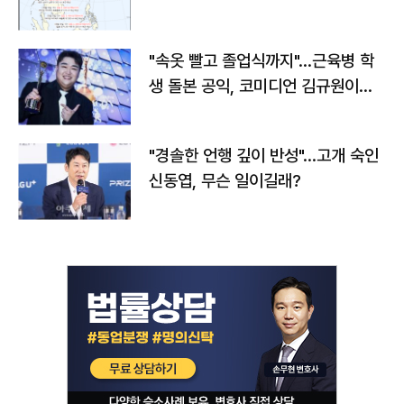
"속옷 빨고 졸업식까지"…근육병 학
생 돌본 공익, 코미디언 김규원이었
다
"경솔한 언행 깊이 반성"…고개 숙인
신동엽, 무슨 일이길래?