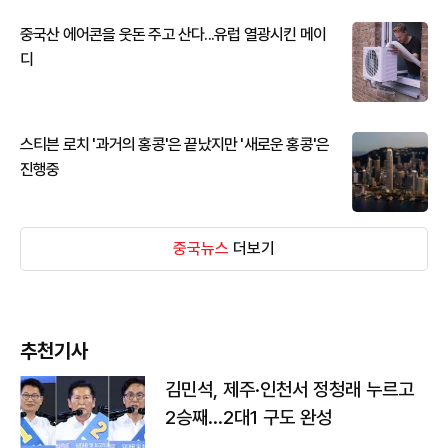
중국산 에어콘을 웃돈 주고 산다...유럽 열광시킨 메이
디
스티븐 로치 '과거의 홍콩'은 끝났지만 '새로운 홍콩'은
진행중
중국뉴스
더보기
추천기사
김민석, 제주·인천서 정청래 누르고
2승째…2대1 구도 완성