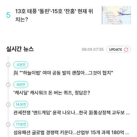
13호 태풍 '돌핀'·15호 '찬홈' 현재 위
5
치는?
실시간 뉴스
08.09 07:35
UPDATE
4분전
與 "'하늘이법' 여야 공동 발의 괜찮아…그것이 협치"
9분전
'캐시딜' 캐시워크 돈 버는 퀴즈, 정답은?
14분전
관세전쟁 '엔드게임' 윤곽 나오나…한국 新통상정책 교두보 활
용해야
17분전
섬유패션 글로벌 경쟁력 키운다…산업부 15개 과제 180억 지