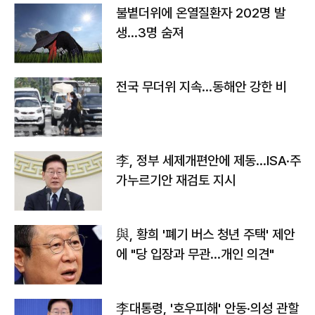
불볕더위에 온열질환자 202명 발
생…3명 숨져
전국 무더위 지속…동해안 강한 비
李, 정부 세제개편안에 제동…ISA·주
가누르기안 재검토 지시
與, 황희 '폐기 버스 청년 주택' 제안
에 "당 입장과 무관…개인 의견"
李대통령, '호우피해' 안동·의성 관할