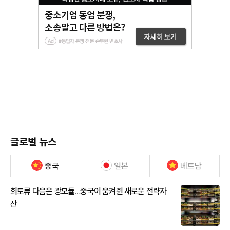
글로벌 뉴스
중국
일본
베트남
희토류 다음은 광모듈…중국이 움켜쥔 새로운 전략자
산