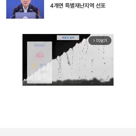
4개면 특별재난지역 선포
더보기
arrow_forward_ios
Unmute