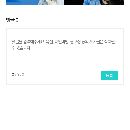
댓글
0
0
/ 300
등록