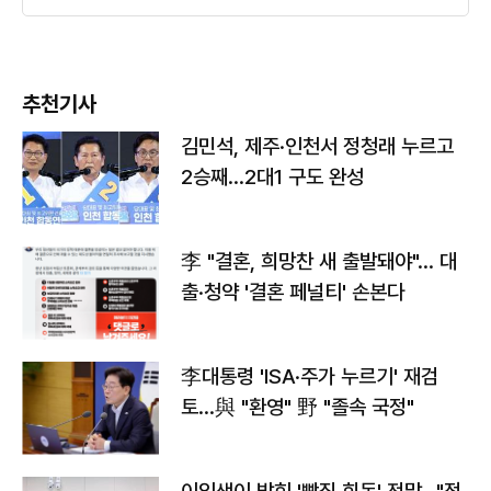
추천기사
김민석, 제주·인천서 정청래 누르고
2승째…2대1 구도 완성
李 "결혼, 희망찬 새 출발돼야"… 대
출·청약 '결혼 페널티' 손본다
李대통령 'ISA·주가 누르기' 재검
토…與 "환영" 野 "졸속 국정"