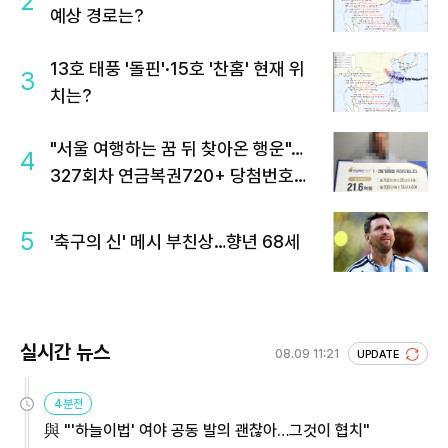
2
예상 경로는?
13호 태풍 '돌핀'·15호 '찬홈' 현재 위
3
치는?
"서울 여행하는 꿈 뒤 찾아온 행운"…
4
327회차 연금복권720+ 당첨번호조
회 주목
5
'축구의 신' 메시 부친상…향년 68세
실시간 뉴스
08.09 11:21
UPDATE
4분전
與 "'하늘이법' 여야 공동 발의 괜찮아…그것이 협치"