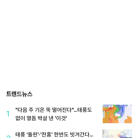
트렌드뉴스
"다음 주 기온 뚝 떨어진다"…태풍도
1
없이 열돔 박살 낸 '이것'
태풍 '돌핀'·'찬홈' 한반도 빗겨간다…