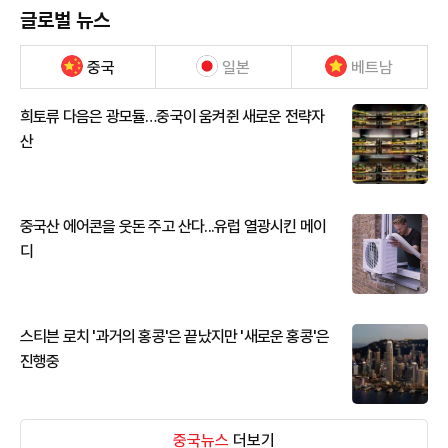
글로벌 뉴스
중국
일본
베트남
희토류 다음은 광모듈…중국이 움켜쥔 새로운 전략자
산
중국산 에어콘을 웃돈 주고 산다...유럽 열광시킨 메이
디
스티븐 로치 '과거의 홍콩'은 끝났지만 '새로운 홍콩'은
진행중
중국뉴스
더보기