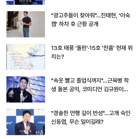
"광고주들이 찾아줘"…진태현, '이숙
캠' 하차 후 근황 공개
13호 태풍 '돌핀'·15호 '찬홈' 현재 위
치는?
"속옷 빨고 졸업식까지"…근육병 학
생 돌본 공익, 코미디언 김규원이었
다
"경솔한 언행 깊이 반성"…고개 숙인
신동엽, 무슨 일이길래?