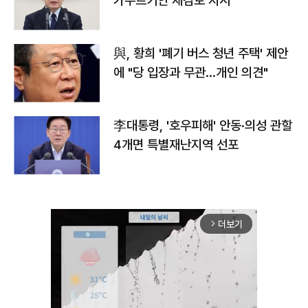
가누르기안 재검토 지시
與, 황희 '폐기 버스 청년 주택' 제안
에 "당 입장과 무관…개인 의견"
李대통령, '호우피해' 안동·의성 관할
4개면 특별재난지역 선포
더보기
arrow_forward_ios