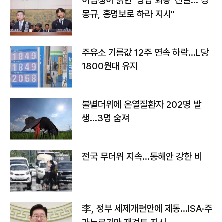
이임생이 밝힌 '빵집 회동' 전말…"정
몽규, 홍명보로 하라 지시"
주유소 기름값 12주 연속 하락…L당
1800원대 유지
불볕더위에 온열질환자 202명 발
생…3명 숨져
전국 무더위 지속…동해안 강한 비
李, 정부 세제개편안에 제동…ISA·주