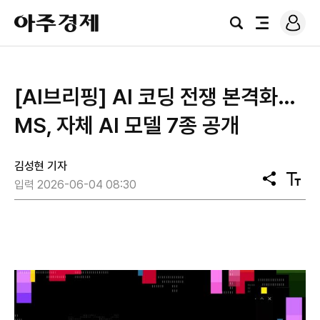
로
아
그
검
전
주
인
색
체
경
메
제
뉴
[AI브리핑] AI 코딩 전쟁 본격화…
MS, 자체 AI 모델 7종 공개
김성현 기자
공
텍
입력 2026-06-04 08:30
유
스
트
크
기