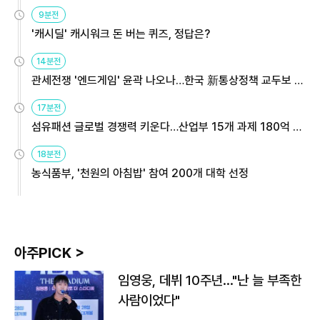
9분전
'캐시딜' 캐시워크 돈 버는 퀴즈, 정답은?
14분전
관세전쟁 '엔드게임' 윤곽 나오나…한국 新통상정책 교두보 활
용해야
17분전
섬유패션 글로벌 경쟁력 키운다…산업부 15개 과제 180억 지
원
18분전
농식품부, '천원의 아침밥' 참여 200개 대학 선정
아주PICK >
임영웅, 데뷔 10주년…"난 늘 부족한
사람이었다"