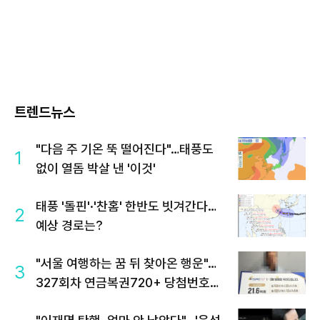
트렌드뉴스
"다음 주 기온 뚝 떨어진다"…태풍도
1
없이 열돔 박살 낸 '이것'
태풍 '돌핀'·'찬홈' 한반도 빗겨간다…
2
예상 경로는?
"서울 여행하는 꿈 뒤 찾아온 행운"…
3
327회차 연금복권720+ 당첨번호조
회 주목