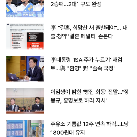
2승째…2대1 구도 완성
李 "결혼, 희망찬 새 출발돼야"… 대
출·청약 '결혼 페널티' 손본다
李대통령 'ISA·주가 누르기' 재검
토…與 "환영" 野 "졸속 국정"
이임생이 밝힌 '빵집 회동' 전말…"정
몽규, 홍명보로 하라 지시"
주유소 기름값 12주 연속 하락…L당
1800원대 유지