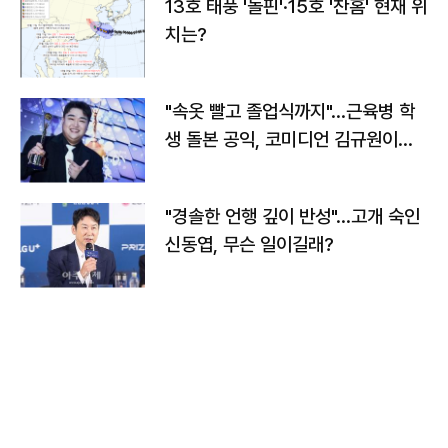
13호 태풍 '돌핀'·15호 '찬홈' 현재 위
치는?
"속옷 빨고 졸업식까지"…근육병 학
생 돌본 공익, 코미디언 김규원이었
다
"경솔한 언행 깊이 반성"…고개 숙인
신동엽, 무슨 일이길래?