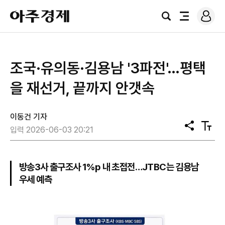
로
아
그
검
전
주
인
색
체
경
메
제
뉴
조국·유의동·김용남 '3파전'…평택
을 재선거, 끝까지 안갯속
이동건 기자
공
텍
입력 2026-06-03 20:21
유
스
트
크
기
방송3사 출구조사 1%p 내 초접전…JTBC는 김용남
우세 예측