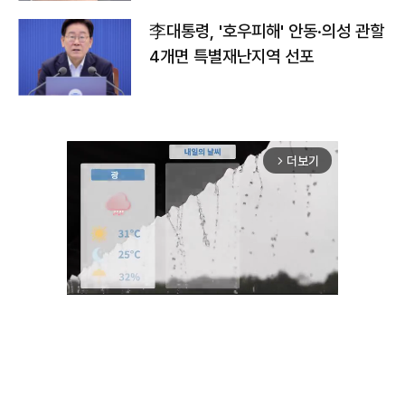
李대통령, '호우피해' 안동·의성 관할
4개면 특별재난지역 선포
더보기
arrow_forward_ios
Unmute