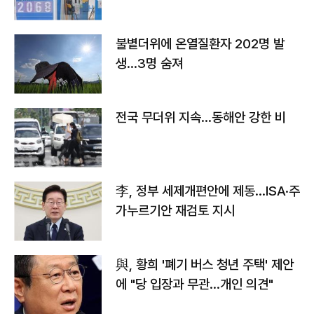
불볕더위에 온열질환자 202명 발
생…3명 숨져
전국 무더위 지속…동해안 강한 비
李, 정부 세제개편안에 제동…ISA·주
가누르기안 재검토 지시
與, 황희 '폐기 버스 청년 주택' 제안
에 "당 입장과 무관…개인 의견"