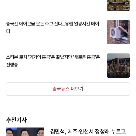
중국산 에어콘을 웃돈 주고 산다...유럽 열광시킨 메이
디
스티븐 로치 '과거의 홍콩'은 끝났지만 '새로운 홍콩'은
진행중
중국뉴스
더보기
추천기사
김민석, 제주·인천서 정청래 누르고