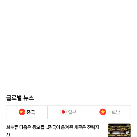
글로벌 뉴스
중국
일본
베트남
희토류 다음은 광모듈…중국이 움켜쥔 새로운 전략자
산