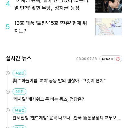
"이재명 탄핵, 얼마 안 남았다"...'윤석
4
열 탄핵' 맞힌 무당, '성지글' 등장
13호 태풍 '돌핀'·15호 '찬홈' 현재 위
5
치는?
실시간 뉴스
08.09 07:38
UPDATE
4분전
與 "'하늘이법' 여야 공동 발의 괜찮아…그것이 협치"
9분전
'캐시딜' 캐시워크 돈 버는 퀴즈, 정답은?
14분전
관세전쟁 '엔드게임' 윤곽 나오나…한국 新통상정책 교두보 활
용해야