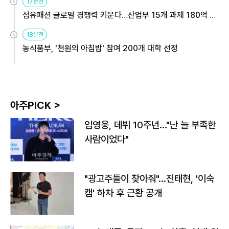
17분전
섬유패션 글로벌 경쟁력 키운다…산업부 15개 과제 180억 지
원
18분전
농식품부, '천원의 아침밥' 참여 200개 대학 선정
아주PICK >
임영웅, 데뷔 10주년…"난 늘 부족한
사람이었다"
"광고주들이 찾아줘"…진태현, '이숙
캠' 하차 후 근황 공개