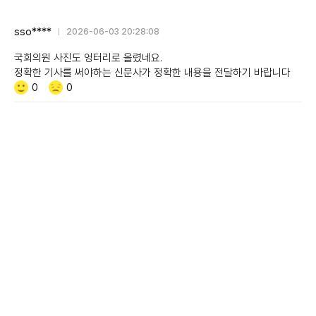
sso****
2026-06-03 20:28:08
국회의원 사진도 엉터리로 올렸네요.
정확한 기사를 써야하는 신문사가 정확한 내용을 전달하기 바랍니다
Like/Dislike
공
비
0
0
감
공
감