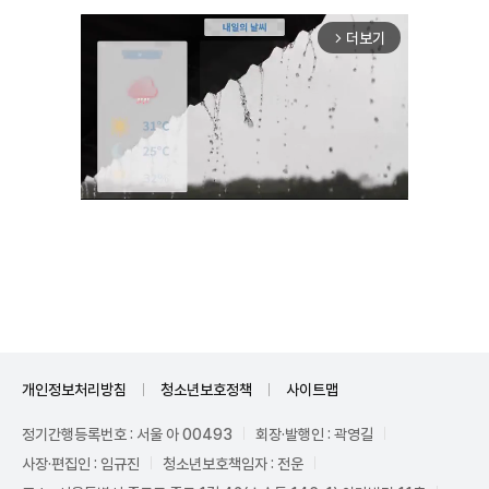
더보기
arrow_forward_ios
Unmute
개인정보처리방침
청소년보호정책
사이트맵
정기간행등록번호 : 서울 아 00493
회장·발행인 : 곽영길
사장·편집인 : 임규진
청소년보호책임자 : 전운