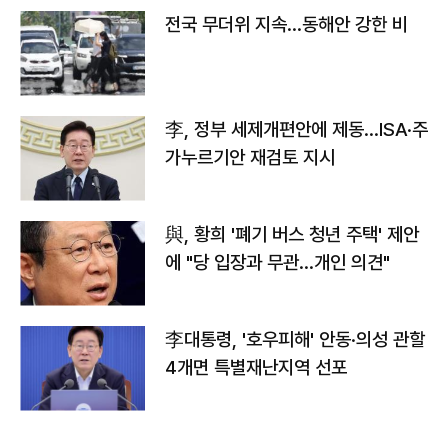
전국 무더위 지속…동해안 강한 비
李, 정부 세제개편안에 제동…ISA·주
가누르기안 재검토 지시
與, 황희 '폐기 버스 청년 주택' 제안
에 "당 입장과 무관…개인 의견"
李대통령, '호우피해' 안동·의성 관할
4개면 특별재난지역 선포