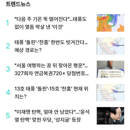
트렌드뉴스
"다음 주 기온 뚝 떨어진다"…태풍도
1
없이 열돔 박살 낸 '이것'
태풍 '돌핀'·'찬홈' 한반도 빗겨간다…
2
예상 경로는?
"서울 여행하는 꿈 뒤 찾아온 행운"…
3
327회차 연금복권720+ 당첨번호조
회 주목
13호 태풍 '돌핀'·15호 '찬홈' 현재 위
4
치는?
"이재명 탄핵, 얼마 안 남았다"...'윤석
5
열 탄핵' 맞힌 무당, '성지글' 등장