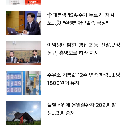
李대통령 'ISA·주가 누르기' 재검
토…與 "환영" 野 "졸속 국정"
이임생이 밝힌 '빵집 회동' 전말…"정
몽규, 홍명보로 하라 지시"
주유소 기름값 12주 연속 하락…L당
1800원대 유지
불볕더위에 온열질환자 202명 발
생…3명 숨져