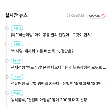
실시간 뉴스
08.09 07:56
UPDATE
4분전
與 "'하늘이법' 여야 공동 발의 괜찮아…그것이 협치"
9분전
'캐시딜' 캐시워크 돈 버는 퀴즈, 정답은?
14분전
관세전쟁 '엔드게임' 윤곽 나오나…한국 新통상정책 교두보 활
용해야
17분전
섬유패션 글로벌 경쟁력 키운다…산업부 15개 과제 180억 지
원
18분전
농식품부, '천원의 아침밥' 참여 200개 대학 선정