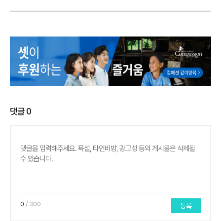
댓글
0
0
/ 300
등록