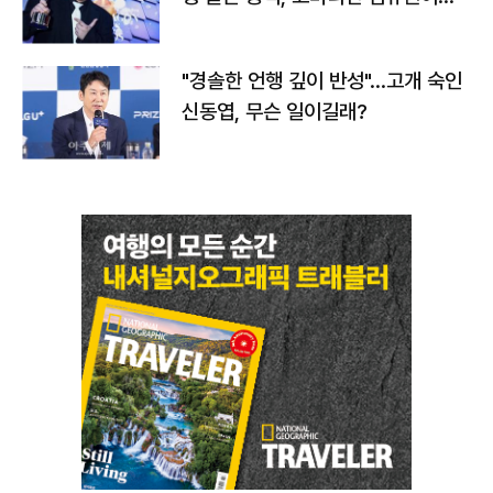
다
"경솔한 언행 깊이 반성"…고개 숙인
신동엽, 무슨 일이길래?