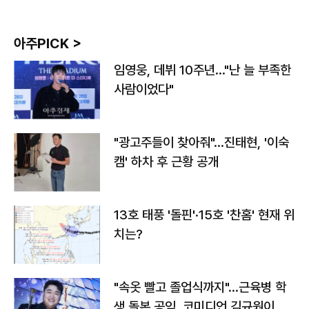
아주PICK >
임영웅, 데뷔 10주년…"난 늘 부족한
사람이었다"
"광고주들이 찾아줘"…진태현, '이숙
캠' 하차 후 근황 공개
13호 태풍 '돌핀'·15호 '찬홈' 현재 위
치는?
"속옷 빨고 졸업식까지"…근육병 학
생 돌본 공익, 코미디언 김규원이었