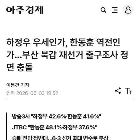
로
아
그
검
전
주
인
색
체
경
메
제
뉴
하정우 우세인가, 한동훈 역전인
가…부산 북갑 재선거 출구조사 정
면 충돌
이동건 기자
공
텍
입력 2026-06-03 19:52
유
스
트
크
기
방송3사 "하정우 42.6%·한동훈 41.6%"
JTBC "한동훈 48.1%·하정우 37.6%"
승패 전망 정반대…6·3 선거 최대 변수로 부상