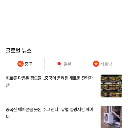
글로벌 뉴스
중국
일본
베트남
희토류 다음은 광모듈…중국이 움켜쥔 새로운 전략자
산
중국산 에어콘을 웃돈 주고 산다...유럽 열광시킨 메이
디