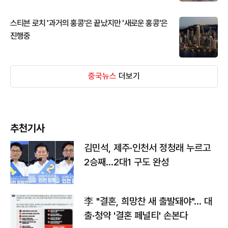
스티븐 로치 '과거의 홍콩'은 끝났지만 '새로운 홍콩'은
진행중
중국뉴스
더보기
추천기사
김민석, 제주·인천서 정청래 누르고
2승째…2대1 구도 완성
李 "결혼, 희망찬 새 출발돼야"… 대
출·청약 '결혼 페널티' 손본다