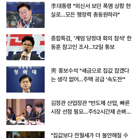
李대통령 "외신서 보던 폭염 상황 현
실로…모든 행정력 총동원하라"
종합특검, '계엄 당정대 회의 참석' 한
동훈 참고인 조사...12일 통보
靑 홍보수석 "세금으로 집값 잡겠다
는 생각 없어…주택 공급 '속도전'"
김정관 산업장관 "반도체 산업, 빠른
시장 선점 필요…주52시간제 손봐
야"
"집값보다 전월세가 더 불안해질 수