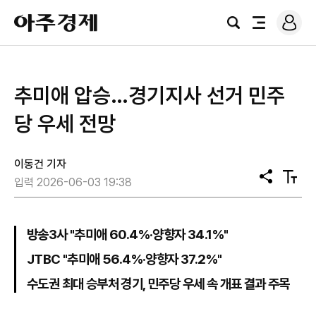
로
아
그
검
전
주
인
색
체
경
메
제
뉴
추미애 압승…경기지사 선거 민주
당 우세 전망
이동건 기자
공
텍
입력 2026-06-03 19:38
유
스
트
크
기
방송3사 "추미애 60.4%·양향자 34.1%"
JTBC "추미애 56.4%·양향자 37.2%"
수도권 최대 승부처 경기, 민주당 우세 속 개표 결과 주목