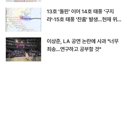
13호 '돌핀' 이어 14호 태풍 '구지
라'·15호 태풍 '찬홈' 발생…현재 위
치와 이동경로는?
이상준, LA 공연 논란에 사과 "너무
죄송…연구하고 공부할 것"