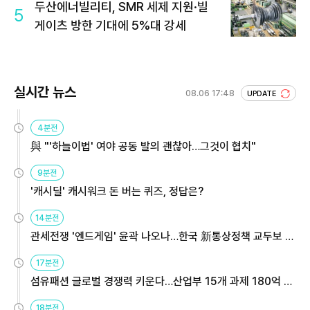
두산에너빌리티, SMR 세제 지원·빌
5
게이츠 방한 기대에 5%대 강세
실시간 뉴스
08.06 17:48
UPDATE
4분전
與 "'하늘이법' 여야 공동 발의 괜찮아…그것이 협치"
9분전
'캐시딜' 캐시워크 돈 버는 퀴즈, 정답은?
14분전
관세전쟁 '엔드게임' 윤곽 나오나…한국 新통상정책 교두보 활
용해야
17분전
섬유패션 글로벌 경쟁력 키운다…산업부 15개 과제 180억 지
원
18분전