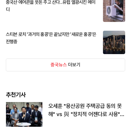
중국산 에어콘을 웃돈 주고 산다...유럽 열광시킨 메이
디
스티븐 로치 '과거의 홍콩'은 끝났지만 '새로운 홍콩'은
진행중
중국뉴스
더보기
추천기사
오세훈 "용산공원 주택공급 동의 못
해" vs 與 "정치적 어젠다로 사용"
맞불