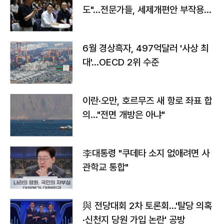
도"…전문가들, 세제개편안 부작용
우려
6월 경상흑자, 497억달러 '사상 최
대'…OECD 2위 수준
이란·오만, 호르무즈 새 항로 좌표 합
의…"전면 개방은 아냐"
李대통령 "쿠데타 소지 없애려면 사
관학교 통합"
與 전당대회 2차 토론회…'탈당 의혹
·신천지 당원 가입 논란' 공방