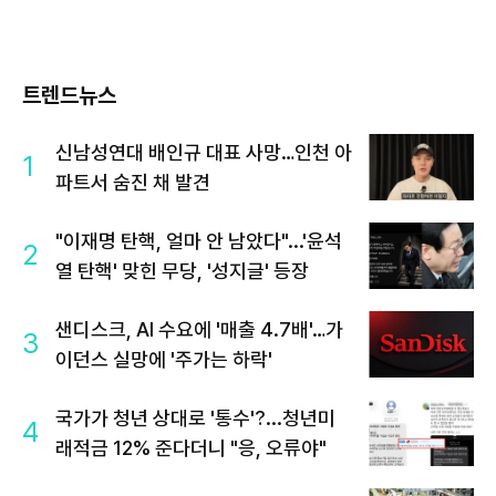
트렌드뉴스
신남성연대 배인규 대표 사망…인천 아
1
파트서 숨진 채 발견
"이재명 탄핵, 얼마 안 남았다"...'윤석
2
열 탄핵' 맞힌 무당, '성지글' 등장
샌디스크, AI 수요에 '매출 4.7배'…가
3
이던스 실망에 '주가는 하락'
국가가 청년 상대로 '통수'?...청년미
4
래적금 12% 준다더니 "응, 오류야"