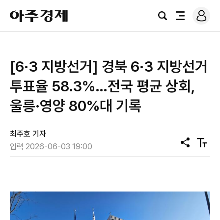
로
아
그
검
전
주
인
색
체
경
메
제
뉴
[6·3 지방선거] 경북 6·3 지방선거
투표율 58.3%…전국 평균 상회,
울릉·영양 80%대 기록
최주호 기자
공
텍
입력 2026-06-03 19:00
유
스
트
크
기