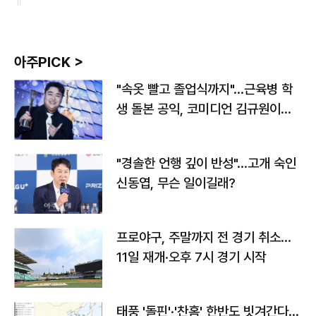
아주PICK >
"속옷 빨고 졸업식까지"…근육병 학
생 돌본 공익, 코미디언 김규원이었
다
"경솔한 언행 깊이 반성"…고개 숙인
신동엽, 무슨 일이길래?
프로야구, 주말까지 전 경기 취소…
11일 재개·오후 7시 경기 시작
태풍 '돌핀'·'찬홈' 한반도 빗겨간다…