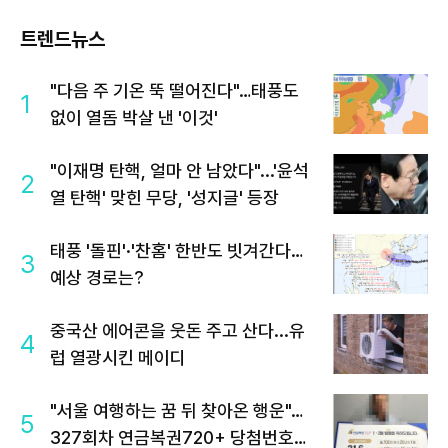
트렌드뉴스
"다음 주 기온 뚝 떨어진다"…태풍도
1
없이 열돔 박살 낸 '이것'
"이재명 탄핵, 얼마 안 남았다"...'윤석
2
열 탄핵' 맞힌 무당, '성지글' 등장
태풍 '돌핀'·'찬홈' 한반도 빗겨간다…
3
예상 경로는?
중국산 에어콘을 웃돈 주고 산다...유
4
럽 열광시킨 메이디
"서울 여행하는 꿈 뒤 찾아온 행운"…
5
327회차 연금복권720+ 당첨번호조