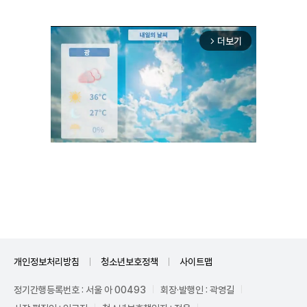
더보기
arrow_forward_ios
Unmute
개인정보처리방침
청소년보호정책
사이트맵
정기간행등록번호 : 서울 아 00493
회장·발행인 : 곽영길