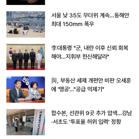
서울 낮 35도 무더위 계속…동해안
최대 150㎜ 폭우
李대통령 "군, 내란 이후 신뢰 회복
해야…지휘부 헌신해달라"
與, 부동산 세제 개편안 비판 오세훈
에 '맹공'…"공급 억제기"
합수본, 선관위 9곳 추가 압색…강남
·서초도 '투표율 허위 입력' 정황