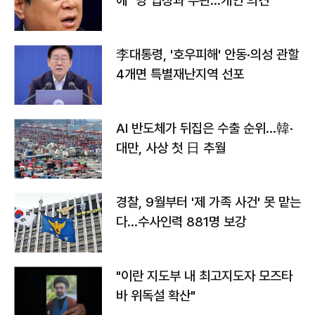
에 "당 입장과 무관…개인 의견"
李대통령, '호우피해' 안동·의성 관할
4개면 특별재난지역 선포
AI 반도체가 뒤집은 수출 순위…韓·
대만, 사상 첫 日 추월
경찰, 9월부터 '제 가족 사건' 못 맡는
다…수사인력 881명 보강
"이란 지도부 내 최고지도자 모즈타
바 위독설 확산"