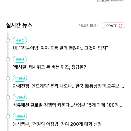
회 주목
실시간 뉴스
08.08 15:54
UPDATE
4분전
與 "'하늘이법' 여야 공동 발의 괜찮아…그것이 협치"
9분전
'캐시딜' 캐시워크 돈 버는 퀴즈, 정답은?
14분전
관세전쟁 '엔드게임' 윤곽 나오나…한국 新통상정책 교두보 활
용해야
17분전
섬유패션 글로벌 경쟁력 키운다…산업부 15개 과제 180억 지
원
18분전
농식품부, '천원의 아침밥' 참여 200개 대학 선정