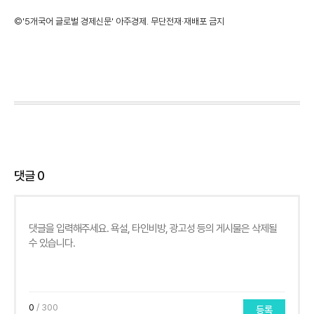
©'5개국어 글로벌 경제신문' 아주경제. 무단전재·재배포 금지
댓글
0
0
/ 300
등록