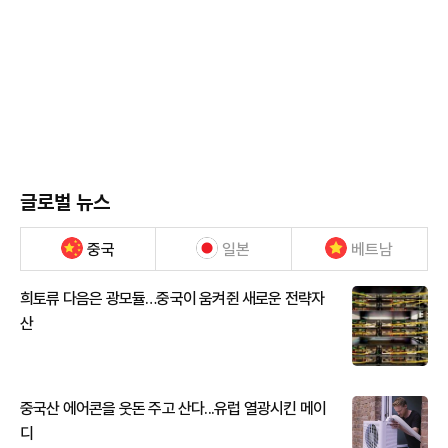
글로벌 뉴스
중국
일본
베트남
희토류 다음은 광모듈…중국이 움켜쥔 새로운 전략자
산
중국산 에어콘을 웃돈 주고 산다...유럽 열광시킨 메이
디