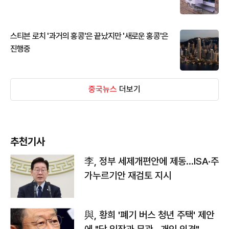
스티븐 로치 '과거의 홍콩'은 끝났지만 '새로운 홍콩'은
진행중
중국뉴스
더보기
추천기사
李, 정부 세제개편안에 제동…ISA·주
가누르기안 재검토 지시
與, 황희 '폐기 버스 청년 주택' 제안