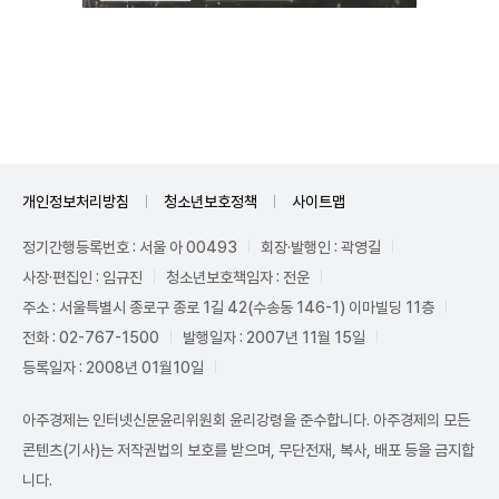
Unmute
개인정보처리방침
청소년보호정책
사이트맵
정기간행등록번호 : 서울 아 00493
회장·발행인 : 곽영길
사장·편집인 : 임규진
청소년보호책임자 : 전운
주소 : 서울특별시 종로구 종로 1길 42(수송동 146-1) 이마빌딩 11층
전화 : 02-767-1500
발행일자 : 2007년 11월 15일
등록일자 : 2008년 01월10일
아주경제는 인터넷신문윤리위원회 윤리강령을 준수합니다. 아주경제의 모든
콘텐츠(기사)는 저작권법의 보호를 받으며, 무단전재, 복사, 배포 등을 금지합
니다.