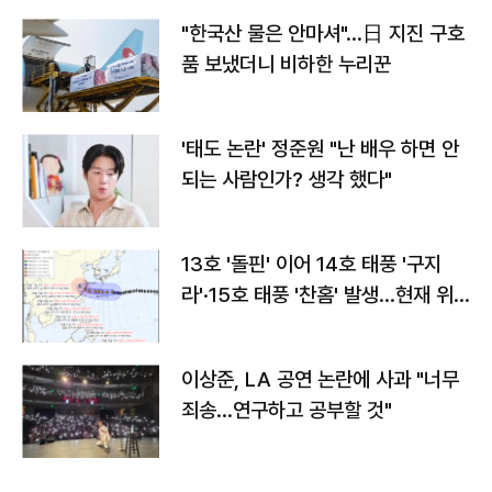
"한국산 물은 안마셔"…日 지진 구호
품 보냈더니 비하한 누리꾼
'태도 논란' 정준원 "난 배우 하면 안
되는 사람인가? 생각 했다"
13호 '돌핀' 이어 14호 태풍 '구지
라'·15호 태풍 '찬홈' 발생…현재 위
치와 이동경로는?
이상준, LA 공연 논란에 사과 "너무
죄송…연구하고 공부할 것"