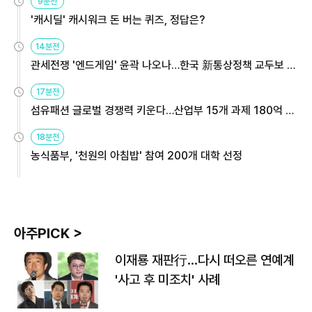
9분전
'캐시딜' 캐시워크 돈 버는 퀴즈, 정답은?
14분전
관세전쟁 '엔드게임' 윤곽 나오나…한국 新통상정책 교두보 활
용해야
17분전
섬유패션 글로벌 경쟁력 키운다…산업부 15개 과제 180억 지
원
18분전
농식품부, '천원의 아침밥' 참여 200개 대학 선정
아주PICK >
이재룡 재판行…다시 떠오른 연예계
'사고 후 미조치' 사례