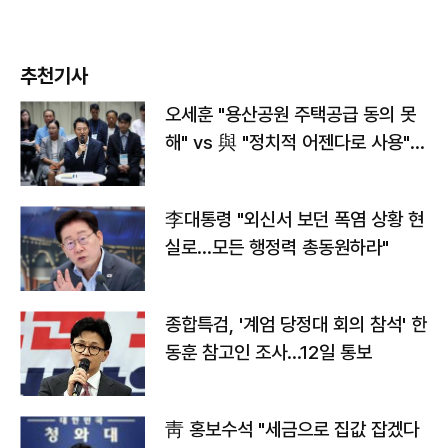
추천기사
오세훈 "용산공원 주택공급 동의 못
해" vs 與 "정치적 어젠다로 사용"
맞불
李대통령 "외신서 보던 폭염 상황 현
실로…모든 행정력 총동원하라"
종합특검, '계엄 당정대 회의 참석' 한
동훈 참고인 조사...12일 통보
靑 홍보수석 "세금으로 집값 잡겠다