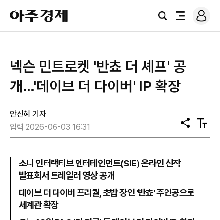
로
아
그
검
전
주
인
색
체
경
메
제
뉴
넥슨 민트로켓 '반쵸 더 셰프' 공
개…'데이브 더 다이버' IP 확장
안신혜 기자
공
텍
입력 2026-06-03 16:31
유
스
트
크
기
소니 인터랙티브 엔터테인먼트(SIE) 온라인 신작
발표회서 트레일러 영상 공개
데이브 더 다이버 프리퀄, 초밥 장인 '반쵸' 주인공으로
세계관 확장