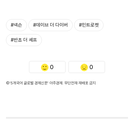
#넥슨
#데이브 더 다이버
#민트로켓
#반쵸 더 셰프
0
0
©'5개국어 글로벌 경제신문' 아주경제. 무단전재·재배포 금지