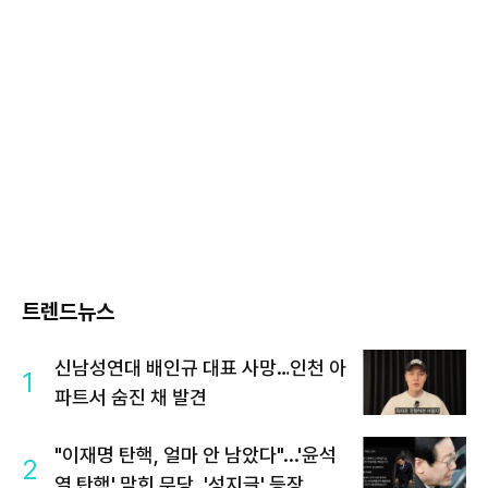
트렌드뉴스
신남성연대 배인규 대표 사망…인천 아
1
파트서 숨진 채 발견
"이재명 탄핵, 얼마 안 남았다"...'윤석
2
열 탄핵' 맞힌 무당, '성지글' 등장