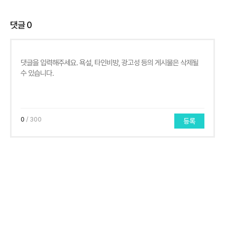
댓글
0
0
/ 300
등록