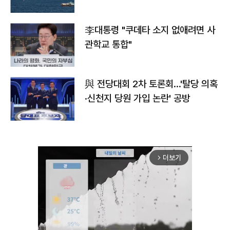
李대통령 "쿠데타 소지 없애려면 사
관학교 통합"
與 전당대회 2차 토론회…'탈당 의혹
·신천지 당원 가입 논란' 공방
더보기
arrow_forward_ios