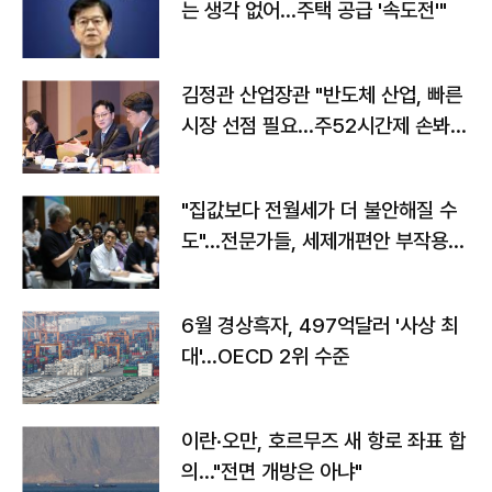
는 생각 없어…주택 공급 '속도전'"
김정관 산업장관 "반도체 산업, 빠른
시장 선점 필요…주52시간제 손봐
야"
"집값보다 전월세가 더 불안해질 수
도"…전문가들, 세제개편안 부작용
우려
6월 경상흑자, 497억달러 '사상 최
대'…OECD 2위 수준
이란·오만, 호르무즈 새 항로 좌표 합
의…"전면 개방은 아냐"