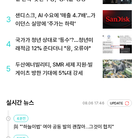
샌디스크, AI 수요에 '매출 4.7배'…가
3
이던스 실망에 '주가는 하락'
국가가 청년 상대로 '통수'?...청년미
4
래적금 12% 준다더니 "응, 오류야"
두산에너빌리티, SMR 세제 지원·빌
5
게이츠 방한 기대에 5%대 강세
실시간 뉴스
08.06 17:46
UPDATE
4분전
與 "'하늘이법' 여야 공동 발의 괜찮아…그것이 협치"