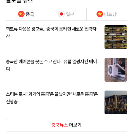
글로벌 뉴스
중국
일본
베트남
희토류 다음은 광모듈…중국이 움켜쥔 새로운 전략자
산
중국산 에어콘을 웃돈 주고 산다...유럽 열광시킨 메이
디
스티븐 로치 '과거의 홍콩'은 끝났지만 '새로운 홍콩'은
진행중
중국뉴스
더보기