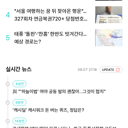
"서울 여행하는 꿈 뒤 찾아온 행운"…
4
327회차 연금복권720+ 당첨번호조
회 주목
태풍 '돌핀'·'찬홈' 한반도 빗겨간다…
5
예상 경로는?
실시간 뉴스
08.07 21:18
UPDATE
4분전
與 "'하늘이법' 여야 공동 발의 괜찮아…그것이 협치"
9분전
'캐시딜' 캐시워크 돈 버는 퀴즈, 정답은?
14분전