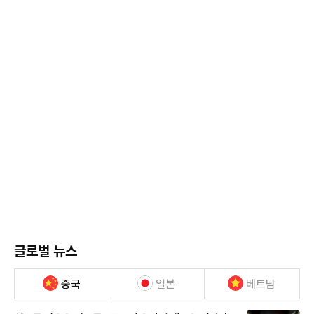
글로벌 뉴스
중국
일본
베트남