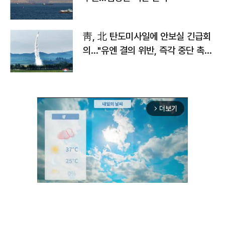
靑, 北 탄도미사일에 안보실 긴급회
의…"유엔 결의 위반, 즉각 중단 촉
구"
더보기
arrow_forward_ios
Unmute