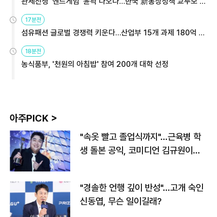
관세전쟁 '엔드게임' 윤곽 나오나…한국 新통상정책 교두보 활
용해야
17분전
섬유패션 글로벌 경쟁력 키운다…산업부 15개 과제 180억 지
원
18분전
농식품부, '천원의 아침밥' 참여 200개 대학 선정
아주PICK >
"속옷 빨고 졸업식까지"…근육병 학
생 돌본 공익, 코미디언 김규원이었
다
"경솔한 언행 깊이 반성"…고개 숙인
신동엽, 무슨 일이길래?