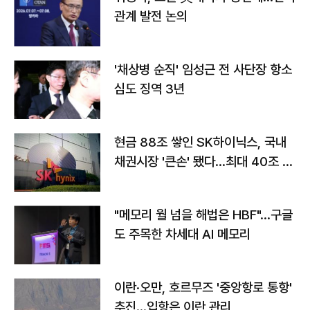
관계 발전 논의
'채상병 순직' 임성근 전 사단장 항소
심도 징역 3년
현금 88조 쌓인 SK하이닉스, 국내
채권시장 '큰손' 됐다…최대 40조 투
자
"메모리 월 넘을 해법은 HBF"…구글
도 주목한 차세대 AI 메모리
이란·오만, 호르무즈 '중앙항로 통항'
추진…입항은 이란 관리