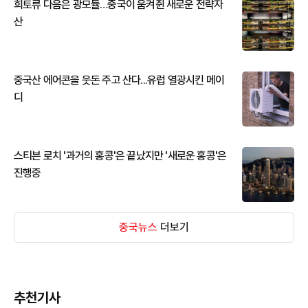
희토류 다음은 광모듈…중국이 움켜쥔 새로운 전략자
산
중국산 에어콘을 웃돈 주고 산다...유럽 열광시킨 메이
디
스티븐 로치 '과거의 홍콩'은 끝났지만 '새로운 홍콩'은
진행중
중국뉴스
더보기
추천기사