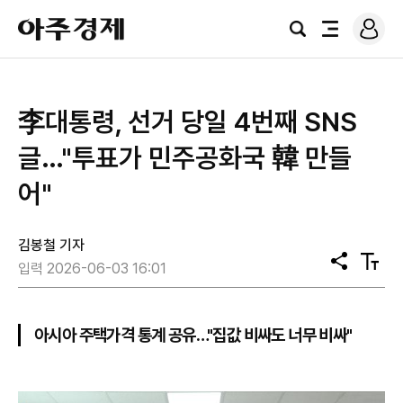
로
아
그
검
전
주
인
색
체
경
메
제
뉴
李대통령, 선거 당일 4번째 SNS
글…"투표가 민주공화국 韓 만들
어"
김봉철 기자
공
텍
입력 2026-06-03 16:01
유
스
트
크
기
아시아 주택가격 통계 공유…"집값 비싸도 너무 비싸"