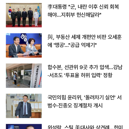
李대통령 "군, 내란 이후 신뢰 회복
해야…지휘부 헌신해달라"
與, 부동산 세제 개편안 비판 오세훈
에 '맹공'…"공급 억제기"
합수본, 선관위 9곳 추가 압색…강남
·서초도 '투표율 허위 입력' 정황
국민의힘 윤리위, '돌려차기 실언' 서
범수·진종오 징계절차 개시
위성락, 스틸 美대사와 상견례…한미