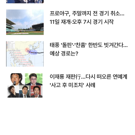
프로야구, 주말까지 전 경기 취소…
11일 재개·오후 7시 경기 시작
태풍 '돌핀'·'찬홈' 한반도 빗겨간다…
예상 경로는?
이재룡 재판行…다시 떠오른 연예계
'사고 후 미조치' 사례