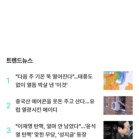
트렌드뉴스
"다음 주 기온 뚝 떨어진다"…태풍도
1
없이 열돔 박살 낸 '이것'
중국산 에어콘을 웃돈 주고 산다...유
2
럽 열광시킨 메이디
"이재명 탄핵, 얼마 안 남았다"...'윤석
3
열 탄핵' 맞힌 무당, '성지글' 등장