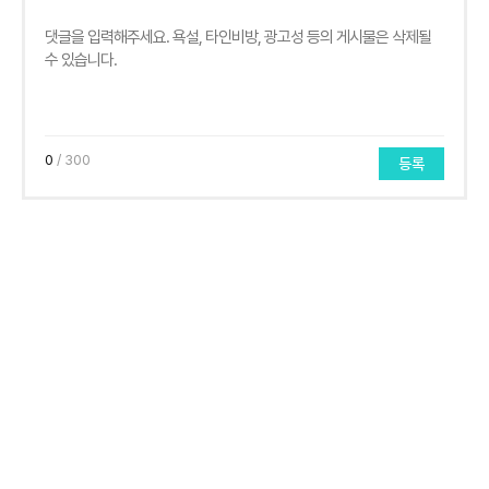
0
/ 300
등록