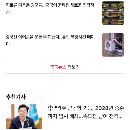
희토류 다음은 광모듈…중국이 움켜쥔 새로운 전략자
산
중국산 에어콘을 웃돈 주고 산다...유럽 열광시킨 메이
디
중국뉴스
더보기
추천기사
李 "광주 군공항 기능, 2028년 중순
까지 임시 배치…속도전 넘어 전격
전"