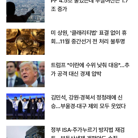
PF 4.5조 줄었는데 부실여신은 1.7
조 증가
미 상원, '클래리티법' 표결 없이 휴
회…11월 중간선거 전 처리 불투명
트럼프 "이란에 수위 낮춰 대응"…추
가 공격 대신 경제 압박
김민석, 강원·경북서 정청래에 신
승…부울경·대구 제외 모두 웃었다
정부 ISA·주가누르기 방지법 재검