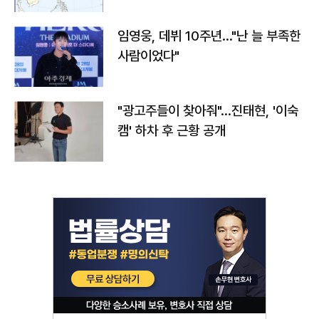
임영웅, 데뷔 10주년…"난 늘 부족한
사람이었다"
"광고주들이 찾아줘"…진태현, '이숙
캠' 하차 후 근황 공개