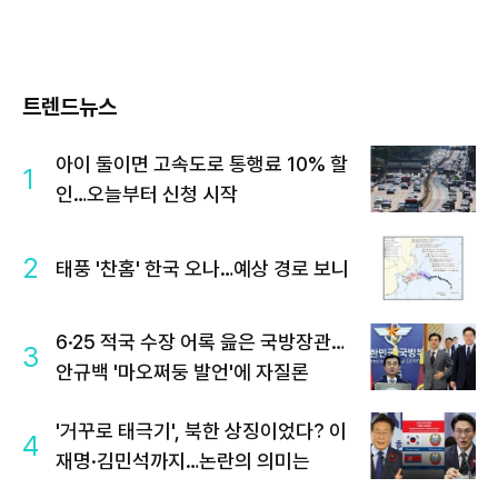
트렌드뉴스
아이 둘이면 고속도로 통행료 10% 할
1
인…오늘부터 신청 시작
2
태풍 '찬홈' 한국 오나…예상 경로 보니
6·25 적국 수장 어록 읊은 국방장관…
3
안규백 '마오쩌둥 발언'에 자질론
'거꾸로 태극기', 북한 상징이었다? 이
4
재명·김민석까지…논란의 의미는