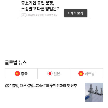
글로벌 뉴스
중국
일본
베트남
같은 출발, 다른 결말...CXMT와 푸젠진화의 첫 단추