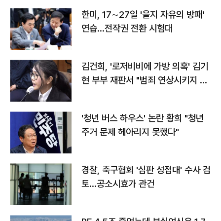
한미, 17∼27일 '을지 자유의 방패'
연습…전작권 전환 시험대
김건희, '로저비비에 가방 의혹' 김기
현 부부 재판서 "범죄 연상시키지 말
라"
'청년 버스 하우스' 논란 황희 "청년
주거 문제 헤아리지 못했다"
경찰, 축구협회 '심판 성접대' 수사 검
토…공소시효가 관건