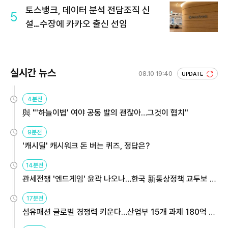
토스뱅크, 데이터 분석 전담조직 신
5
설…수장에 카카오 출신 선임
실시간 뉴스
08.10 19:40
UPDATE
4분전
與 "'하늘이법' 여야 공동 발의 괜찮아…그것이 협치"
9분전
'캐시딜' 캐시워크 돈 버는 퀴즈, 정답은?
14분전
관세전쟁 '엔드게임' 윤곽 나오나…한국 新통상정책 교두보 활
용해야
17분전
섬유패션 글로벌 경쟁력 키운다…산업부 15개 과제 180억 지
원