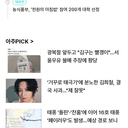
18분전
농식품부, '천원의 아침밥' 참여 200개 대학 선정
아주PICK >
광복절 앞두고 "김구는 빨갱이"…서
울우유 불매 주장에 황당
'거꾸로 태극기'에 분노한 김희철, 결
국 사과…"제 잘못"
태풍 '돌핀'·'찬홈'에 이어 16호 태풍
'페이러우'도 발생…예상 경로 보니