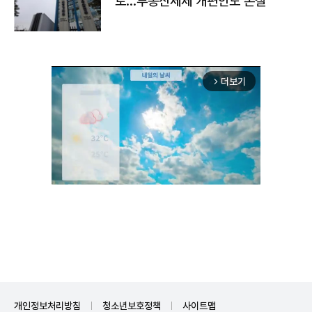
토…부동산세제 개편안도 손질
더보기
arrow_forward_ios
Unmute
개인정보처리방침
청소년보호정책
사이트맵