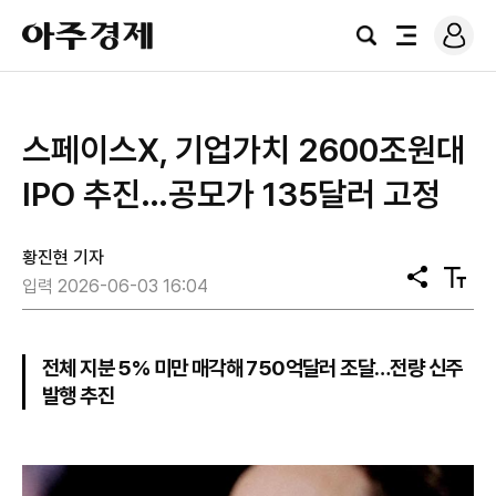
로
아
그
검
전
주
인
색
체
경
메
제
뉴
스페이스X, 기업가치 2600조원대
IPO 추진…공모가 135달러 고정
황진현 기자
공
텍
입력 2026-06-03 16:04
유
스
트
크
기
전체 지분 5% 미만 매각해 750억달러 조달…전량 신주
발행 추진