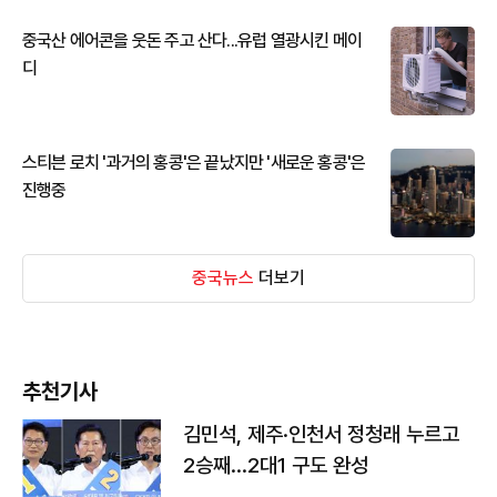
중국산 에어콘을 웃돈 주고 산다...유럽 열광시킨 메이
디
스티븐 로치 '과거의 홍콩'은 끝났지만 '새로운 홍콩'은
진행중
중국뉴스
더보기
추천기사
김민석, 제주·인천서 정청래 누르고
2승째…2대1 구도 완성