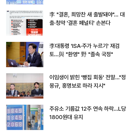
李 "결혼, 희망찬 새 출발돼야"… 대
출·청약 '결혼 페널티' 손본다
李대통령 'ISA·주가 누르기' 재검
토…與 "환영" 野 "졸속 국정"
이임생이 밝힌 '빵집 회동' 전말…"정
몽규, 홍명보로 하라 지시"
주유소 기름값 12주 연속 하락…L당
1800원대 유지