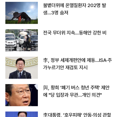
불볕더위에 온열질환자 202명 발
생…3명 숨져
전국 무더위 지속…동해안 강한 비
李, 정부 세제개편안에 제동…ISA·주
가누르기안 재검토 지시
與, 황희 '폐기 버스 청년 주택' 제안
에 "당 입장과 무관…개인 의견"
李대통령, '호우피해' 안동·의성 관할