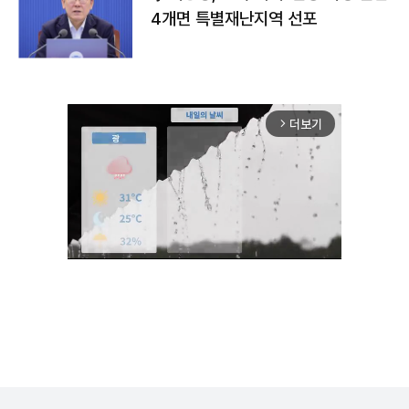
4개면 특별재난지역 선포
더보기
arrow_forward_ios
Unmute