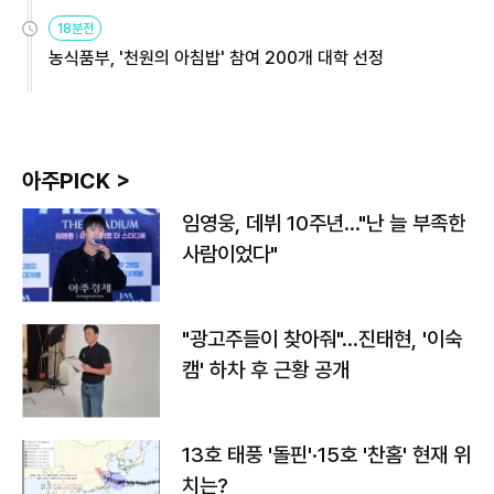
원
18분전
농식품부, '천원의 아침밥' 참여 200개 대학 선정
아주PICK >
임영웅, 데뷔 10주년…"난 늘 부족한
사람이었다"
"광고주들이 찾아줘"…진태현, '이숙
캠' 하차 후 근황 공개
13호 태풍 '돌핀'·15호 '찬홈' 현재 위
치는?