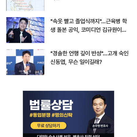
"속옷 빨고 졸업식까지"…근육병 학
생 돌본 공익, 코미디언 김규원이었
다
"경솔한 언행 깊이 반성"…고개 숙인
신동엽, 무슨 일이길래?