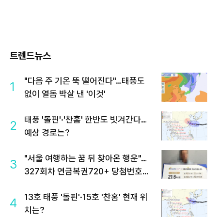
트렌드뉴스
"다음 주 기온 뚝 떨어진다"…태풍도
1
없이 열돔 박살 낸 '이것'
태풍 '돌핀'·'찬홈' 한반도 빗겨간다…
2
예상 경로는?
"서울 여행하는 꿈 뒤 찾아온 행운"…
3
327회차 연금복권720+ 당첨번호조
회 주목
13호 태풍 '돌핀'·15호 '찬홈' 현재 위
4
치는?