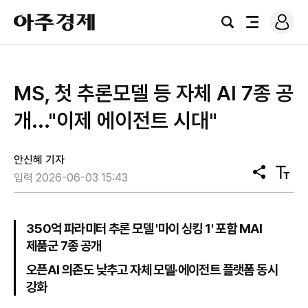
로
아
그
검
전
주
인
색
체
경
메
제
뉴
MS, 첫 추론모델 등 자체 AI 7종 공
개..."이제 에이전트 시대"
안신혜 기자
공
텍
입력 2026-06-03 15:43
유
스
트
크
기
350억 파라미터 추론 모델 '마이 싱킹 1' 포함 MAI
제품군 7종 공개
오픈AI 의존도 낮추고 자체 모델·에이전트 플랫폼 동시
강화