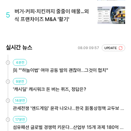
버거·커피·치킨까지 줄줄이 매물…외
5
식 프랜차이즈 M&A '활기'
실시간 뉴스
08.09 09:57
UPDATE
4분전
與 "'하늘이법' 여야 공동 발의 괜찮아…그것이 협치"
9분전
'캐시딜' 캐시워크 돈 버는 퀴즈, 정답은?
14분전
관세전쟁 '엔드게임' 윤곽 나오나…한국 新통상정책 교두보 활
용해야
17분전
섬유패션 글로벌 경쟁력 키운다…산업부 15개 과제 180억 지