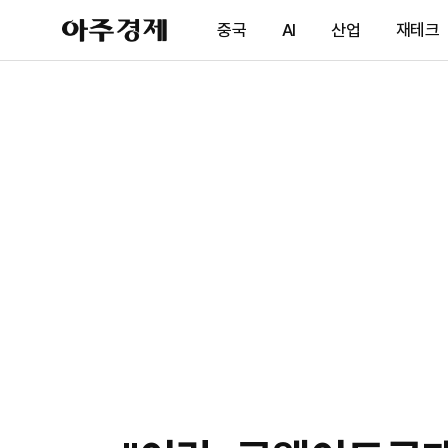
아
중국
AI
산업
재테크
주
경
제