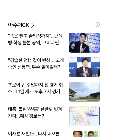
아주PICK
"속옷 빨고 졸업식까지"…근육
병 학생 돌본 공익, 코미디언 김
규원이었다
"경솔한 언행 깊이 반성"…고개
숙인 신동엽, 무슨 일이길래?
프로야구, 주말까지 전 경기 취
소…11일 재개·오후 7시 경기
시작
태풍 '돌핀'·'찬홈' 한반도 빗겨
간다…예상 경로는?
이재룡 재판行…다시 떠오른