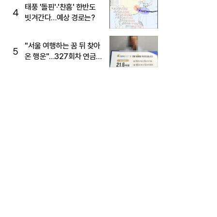
태풍 '돌핀'·'찬홈' 한반도
4
빗겨간다…예상 경로는?
"서울 여행하는 꿈 뒤 찾아
5
온 행운"…327회차 연금
복권720+ 당첨번호조회
주목