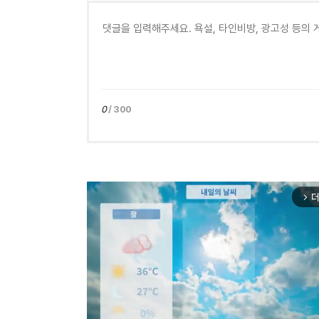
0
/ 300
더
arrow_forward_ios