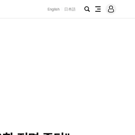
로
English
日本語
그
검
전
인
색
체
메
뉴