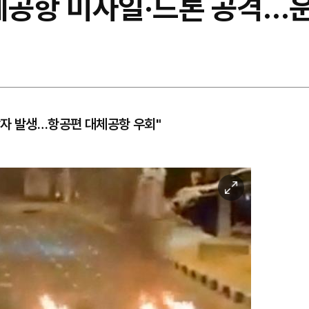
제공항 미사일·드론 공격…운
상자 발생…항공편 대체공항 우회"
이
미
지
확
대