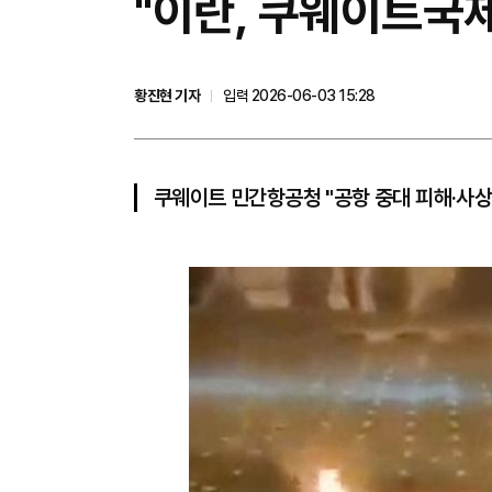
"이란, 쿠웨이트국
황진현 기자
입력 2026-06-03 15:28
쿠웨이트 민간항공청 "공항 중대 피해·사