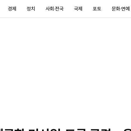
경제
정치
사회·전국
국제
포토
문화·연예