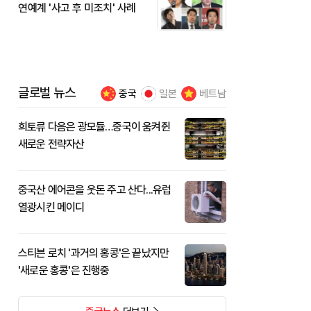
연예계 '사고 후 미조치' 사례
글로벌 뉴스
중국
일본
베트남
희토류 다음은 광모듈…중국이 움켜쥔
새로운 전략자산
중국산 에어콘을 웃돈 주고 산다...유럽
열광시킨 메이디
스티븐 로치 '과거의 홍콩'은 끝났지만
'새로운 홍콩'은 진행중