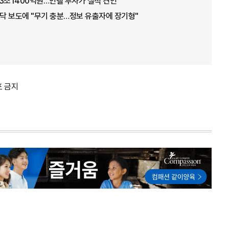
3조1400억원…인텔 투자가 실적 견인
바닥 보도에 "무기 충분…정보 유출자에 장기형"
포 금지