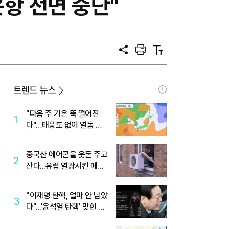
항 전면 중단"
공
프
텍
유
린
스
트
트
크
기
트렌드 뉴스
"다음 주 기온 뚝 떨어진
1
다"…태풍도 없이 열돔 박
살 낸 '이것'
중국산 에어콘을 웃돈 주고
2
산다...유럽 열광시킨 메이
디
"이재명 탄핵, 얼마 안 남았
3
다"...'윤석열 탄핵' 맞힌 무
당, '성지글' 등장