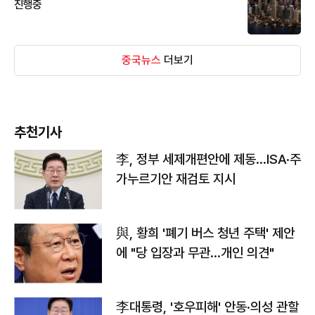
진행중
중국뉴스
더보기
추천기사
李, 정부 세제개편안에 제동…ISA·주
가누르기안 재검토 지시
與, 황희 '폐기 버스 청년 주택' 제안
에 "당 입장과 무관…개인 의견"
李대통령, '호우피해' 안동·의성 관할