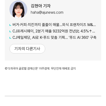
김현아 기자
haha@ajunews.com
버거·커피·치킨까지 줄줄이 매물…외식 프랜차이즈 M&A '활기'
CJ프레시웨이, 2분기 매출 9232억원 전년比 4.5%↑…'식봄' 성장세 뚜렷
CJ제일제당, AI로 K-푸드 맞춤 기획… '푸드 AI 360' 구축
기자의 다른기사
©'5개국어 글로벌 경제신문' 아주경제. 무단전재·재배포 금지