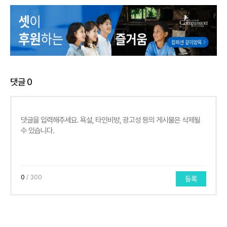
댓글
0
0
/ 300
등록