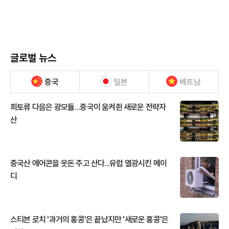
글로벌 뉴스
중국
일본
베트남
희토류 다음은 광모듈…중국이 움켜쥔 새로운 전략자
산
중국산 에어콘을 웃돈 주고 산다...유럽 열광시킨 메이
디
스티븐 로치 '과거의 홍콩'은 끝났지만 '새로운 홍콩'은