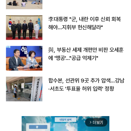
李대통령 "군, 내란 이후 신뢰 회복
해야…지휘부 헌신해달라"
與, 부동산 세제 개편안 비판 오세훈
에 '맹공'…"공급 억제기"
합수본, 선관위 9곳 추가 압색…강남
·서초도 '투표율 허위 입력' 정황
더보기
arrow_forward_ios