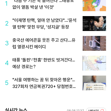
"다음 주 기온 뚝 떨어진다"…태풍도
1
없이 열돔 박살 낸 '이것'
"이재명 탄핵, 얼마 안 남았다"...'윤석
2
열 탄핵' 맞힌 무당, '성지글' 등장
중국산 에어콘을 웃돈 주고 산다...유
3
럽 열광시킨 메이디
태풍 '돌핀'·'찬홈' 한반도 빗겨간다…
4
예상 경로는?
"서울 여행하는 꿈 뒤 찾아온 행운"…
5
327회차 연금복권720+ 당첨번호조
회 주목
실시간 뉴스
08.08 12:37
UPDATE