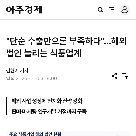
로
아
그
검
전
주
인
색
체
경
메
제
뉴
"단순 수출만으론 부족하다"…해외
법인 늘리는 식품업계
김현아 기자
공
텍
입력 2026-06-03 18:00
유
스
트
크
기
해외 사업 성장에 현지화 전략 강화
판매·마케팅·연구개발 거점까지 구축