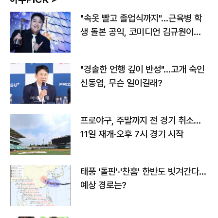
"속옷 빨고 졸업식까지"…근육병 학
생 돌본 공익, 코미디언 김규원이었
다
"경솔한 언행 깊이 반성"…고개 숙인
신동엽, 무슨 일이길래?
프로야구, 주말까지 전 경기 취소…
11일 재개·오후 7시 경기 시작
태풍 '돌핀'·'찬홈' 한반도 빗겨간다…
예상 경로는?