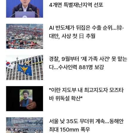
4개면 특별재난지역 선포
AI 반도체가 뒤집은 수출 순위…韓·
대만, 사상 첫 日 추월
경찰, 9월부터 '제 가족 사건' 못 맡는
다…수사인력 881명 보강
"이란 지도부 내 최고지도자 모즈타
바 위독설 확산"
서울 낮 35도 무더위 계속…동해안
최대 150㎜ 폭우