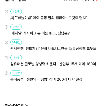
4분전
與 "'하늘이법' 여야 공동 발의 괜찮아…그것이 협치"
9분전
'캐시딜' 캐시워크 돈 버는 퀴즈, 정답은?
14분전
관세전쟁 '엔드게임' 윤곽 나오나…한국 新통상정책 교두보 활
용해야
17분전
섬유패션 글로벌 경쟁력 키운다…산업부 15개 과제 180억 지
원
18분전
농식품부, '천원의 아침밥' 참여 200개 대학 선정
아주PICK >