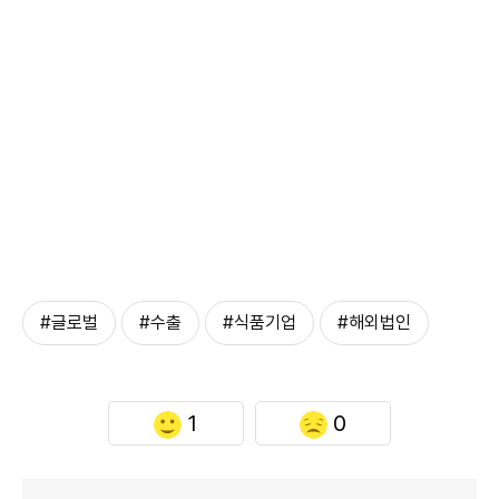
#글로벌
#수출
#식품기업
#해외법인
1
0