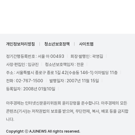
Unmute
개인정보처리방침
청소년보호정책
사이트맵
정기간행등록번호 : 서울 아 00493
회장·발행인 : 곽영길
사장·편집인 : 임규진
청소년보호책임자 : 전운
주소 : 서울특별시 종로구 종로 1길 42(수송동 146-1) 이마빌딩 11층
전화 : 02-767-1500
발행일자 : 2007년 11월 15일
등록일자 : 2008년 01월10일
아주경제는 인터넷신문윤리위원회 윤리강령을 준수합니다. 아주경제의 모든
콘텐츠(기사)는 저작권법의 보호를 받으며, 무단전재, 복사, 배포 등을 금지합
니다.
Copyright ⓒ AJUNEWS All rights reserved.