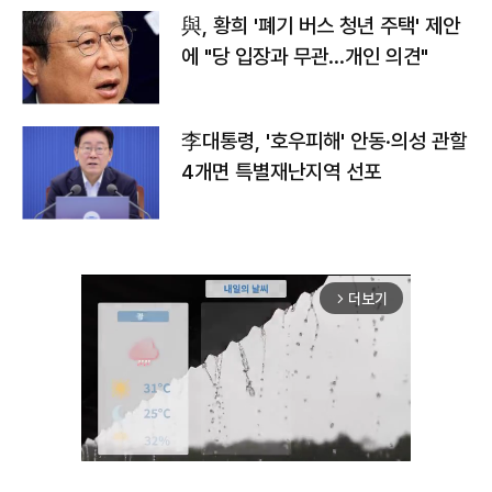
與, 황희 '폐기 버스 청년 주택' 제안
에 "당 입장과 무관…개인 의견"
李대통령, '호우피해' 안동·의성 관할
4개면 특별재난지역 선포
더보기
arrow_forward_ios