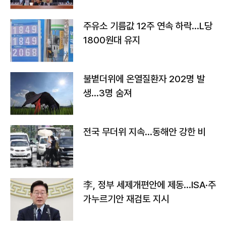
주유소 기름값 12주 연속 하락…L당
1800원대 유지
불볕더위에 온열질환자 202명 발
생…3명 숨져
전국 무더위 지속…동해안 강한 비
李, 정부 세제개편안에 제동…ISA·주
가누르기안 재검토 지시