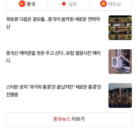
중국
일본
베트남
희토류 다음은 광모듈…중국이 움켜쥔 새로운 전략자
산
중국산 에어콘을 웃돈 주고 산다...유럽 열광시킨 메이
디
스티븐 로치 '과거의 홍콩'은 끝났지만 '새로운 홍콩'은
진행중
중국뉴스
더보기