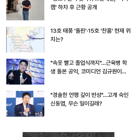
캠' 하차 후 근황 공개
13호 태풍 '돌핀'·15호 '찬홈' 현재 위
치는?
"속옷 빨고 졸업식까지"…근육병 학
생 돌본 공익, 코미디언 김규원이었
다
"경솔한 언행 깊이 반성"…고개 숙인
신동엽, 무슨 일이길래?