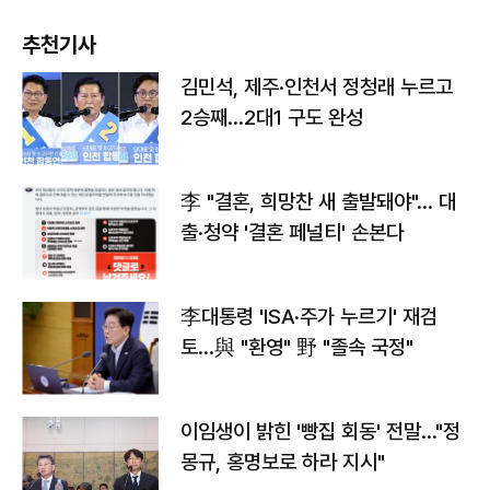
추천기사
김민석, 제주·인천서 정청래 누르고
2승째…2대1 구도 완성
李 "결혼, 희망찬 새 출발돼야"… 대
출·청약 '결혼 페널티' 손본다
李대통령 'ISA·주가 누르기' 재검
토…與 "환영" 野 "졸속 국정"
이임생이 밝힌 '빵집 회동' 전말…"정
몽규, 홍명보로 하라 지시"