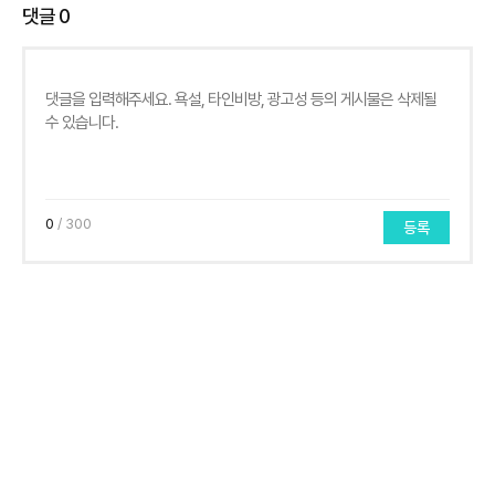
댓글
0
0
/ 300
등록