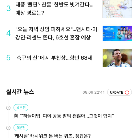
태풍 '돌핀'·'찬홈' 한반도 빗겨간다…
3
예상 경로는?
"오늘 저녁 상암 피하세요"…맨시티·이
4
강인·리센느 뜬다, 6호선 혼잡 예상
5
'축구의 신' 메시 부친상…향년 68세
실시간 뉴스
08.09 22:41
UPDATE
4분전
與 "'하늘이법' 여야 공동 발의 괜찮아…그것이 협치"
9분전
'캐시딜' 캐시워크 돈 버는 퀴즈, 정답은?