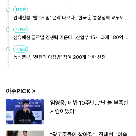
14분전
관세전쟁 '엔드게임' 윤곽 나오나…한국 新통상정책 교두보 활
용해야
17분전
섬유패션 글로벌 경쟁력 키운다…산업부 15개 과제 180억 지
원
18분전
농식품부, '천원의 아침밥' 참여 200개 대학 선정
아주PICK >
임영웅, 데뷔 10주년…"난 늘 부족한
사람이었다"
"광고주들이 찾아줘"…진태현, '이숙