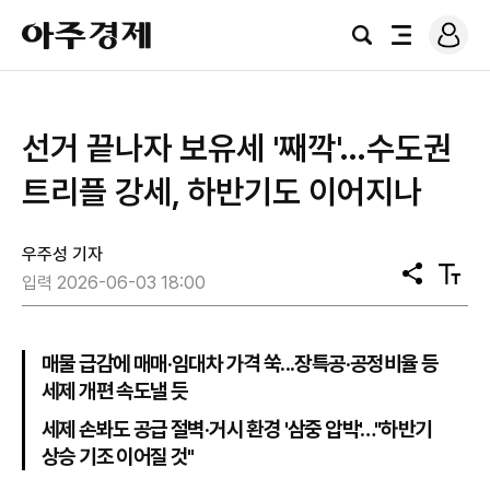
로
아
그
검
전
주
인
색
체
경
메
제
뉴
선거 끝나자 보유세 '째깍'…수도권
트리플 강세, 하반기도 이어지나
우주성 기자
공
텍
입력 2026-06-03 18:00
유
스
트
크
기
매물 급감에 매매·임대차 가격 쑥...장특공·공정비율 등
세제 개편 속도낼 듯
세제 손봐도 공급 절벽·거시 환경 '삼중 압박'…"하반기
상승 기조 이어질 것"