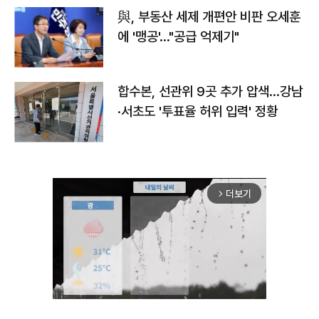
與, 부동산 세제 개편안 비판 오세훈
에 '맹공'…"공급 억제기"
합수본, 선관위 9곳 추가 압색…강남
·서초도 '투표율 허위 입력' 정황
더보기
arrow_forward_ios