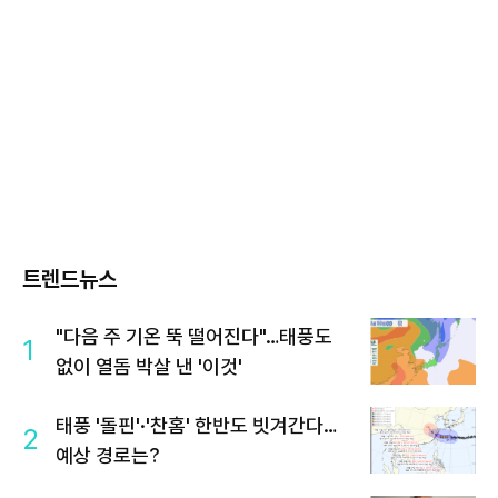
트렌드뉴스
"다음 주 기온 뚝 떨어진다"…태풍도
1
없이 열돔 박살 낸 '이것'
태풍 '돌핀'·'찬홈' 한반도 빗겨간다…
2
예상 경로는?