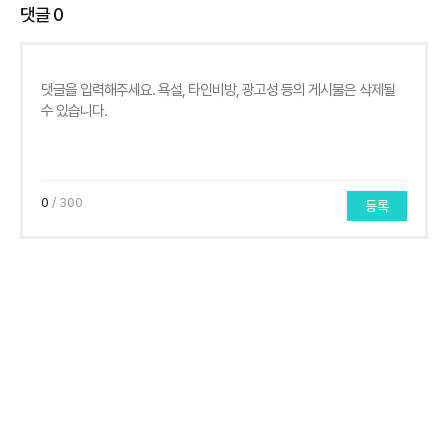
댓글
0
0
/ 300
등록