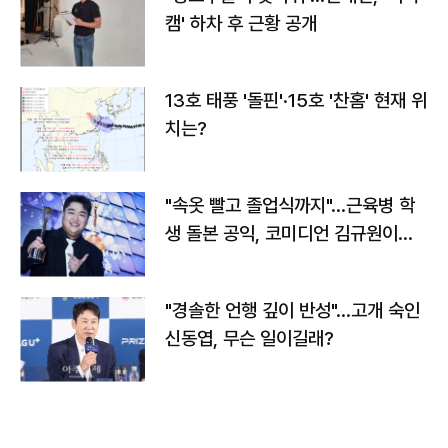
캠' 하차 후 근황 공개
13호 태풍 '돌핀'·15호 '찬홈' 현재 위
치는?
"속옷 빨고 졸업식까지"…근육병 학
생 돌본 공익, 코미디언 김규원이었
다
"경솔한 언행 깊이 반성"…고개 숙인
신동엽, 무슨 일이길래?