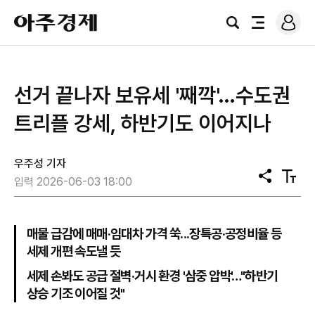
로
아
그
검
전
주
인
색
체
경
메
제
뉴
선거 끝나자 보유세 '째깍'…수도권
트리플 강세, 하반기도 이어지나
우주성 기자
공
텍
입력 2026-06-03 18:00
유
스
트
크
기
매물 급감에 매매·임대차 가격 쑥...장특공·공정비율 등
세제 개편 속도낼 듯
세제 손봐도 공급 절벽·거시 환경 '삼중 압박'…"하반기
상승 기조 이어질 것"