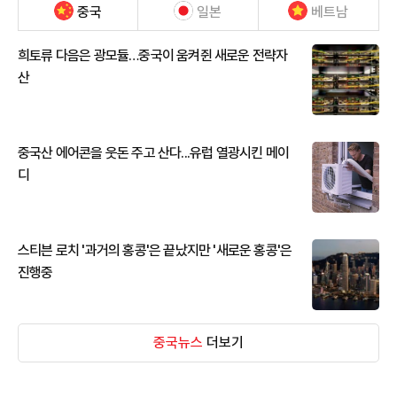
중국
일본
베트남
희토류 다음은 광모듈…중국이 움켜쥔 새로운 전략자
산
중국산 에어콘을 웃돈 주고 산다...유럽 열광시킨 메이
디
스티븐 로치 '과거의 홍콩'은 끝났지만 '새로운 홍콩'은
진행중
중국뉴스
더보기