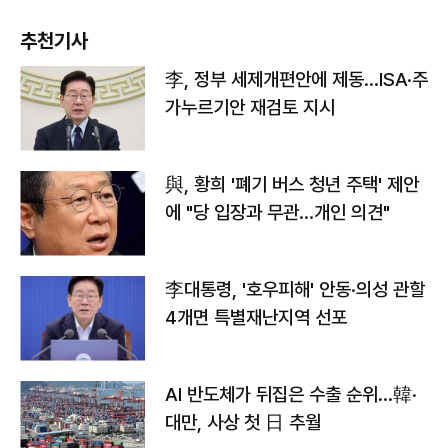
추천기사
李, 정부 세제개편안에 제동…ISA·주
가누르기안 재검토 지시
與, 황희 '폐기 버스 청년 주택' 제안
에 "당 입장과 무관…개인 의견"
李대통령, '호우피해' 안동·의성 관할
4개면 특별재난지역 선포
AI 반도체가 뒤집은 수출 순위…韓·
대만, 사상 첫 日 추월