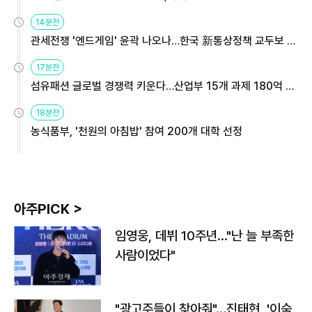
14분전
관세전쟁 '엔드게임' 윤곽 나오나…한국 新통상정책 교두보 활
용해야
17분전
섬유패션 글로벌 경쟁력 키운다…산업부 15개 과제 180억 지
원
18분전
농식품부, '천원의 아침밥' 참여 200개 대학 선정
아주PICK >
임영웅, 데뷔 10주년…"난 늘 부족한
사람이었다"
"광고주들이 찾아줘"…진태현, '이숙