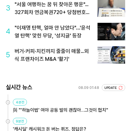
"서울 여행하는 꿈 뒤 찾아온 행운"…
3
327회차 연금복권720+ 당첨번호조
회 주목
"이재명 탄핵, 얼마 안 남았다"...'윤석
4
열 탄핵' 맞힌 무당, '성지글' 등장
버거·커피·치킨까지 줄줄이 매물…외
5
식 프랜차이즈 M&A '활기'
실시간 뉴스
08.09 01:48
UPDATE
4분전
與 "'하늘이법' 여야 공동 발의 괜찮아…그것이 협치"
9분전
'캐시딜' 캐시워크 돈 버는 퀴즈, 정답은?