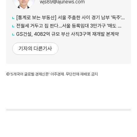
wjs89@ajunews.com
[통계로 보는 부동산] 서울 주춤한 사이 경기 남부 '독주'…세제 개편에 실수요 이동 빨라지나
전월세 거두고 집 판다…서울 등록임대 3만가구 '매도 기로'
GS건설, 4082억 규모 부산 사직3구역 재개발 본계약
기자의 다른기사
©'5개국어 글로벌 경제신문' 아주경제. 무단전재·재배포 금지