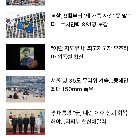
경찰, 9월부터 '제 가족 사건' 못 맡는
다…수사인력 881명 보강
"이란 지도부 내 최고지도자 모즈타
바 위독설 확산"
서울 낮 35도 무더위 계속…동해안
최대 150㎜ 폭우
李대통령 "군, 내란 이후 신뢰 회복
해야…지휘부 헌신해달라"