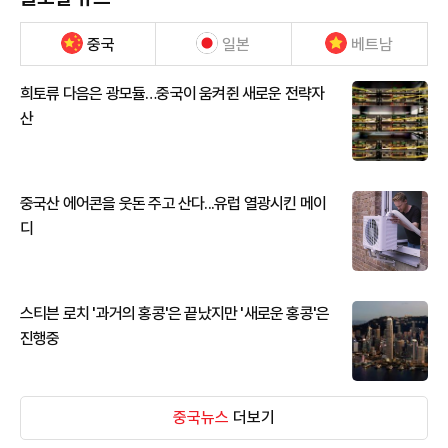
중국
일본
베트남
희토류 다음은 광모듈…중국이 움켜쥔 새로운 전략자
산
중국산 에어콘을 웃돈 주고 산다...유럽 열광시킨 메이
디
스티븐 로치 '과거의 홍콩'은 끝났지만 '새로운 홍콩'은
진행중
중국뉴스
더보기