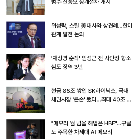
범수·진종오 징계절차 개시
위성락, 스틸 美대사와 상견례…한미
관계 발전 논의
'채상병 순직' 임성근 전 사단장 항소
심도 징역 3년
현금 88조 쌓인 SK하이닉스, 국내
채권시장 '큰손' 됐다…최대 40조 투
자
"메모리 월 넘을 해법은 HBF"…구글
도 주목한 차세대 AI 메모리