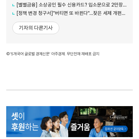
[별별금융] 소상공인 필수 신용카드? 입소문으로 2만장 발급
[정책 변경 청구서]"버티면 또 바뀐다"…잦은 세제 개편이 키운 '학습 효과'
기자의 다른기사
©'5개국어 글로벌 경제신문' 아주경제. 무단전재·재배포 금지