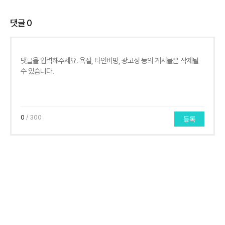
댓글
0
0
/ 300
등록