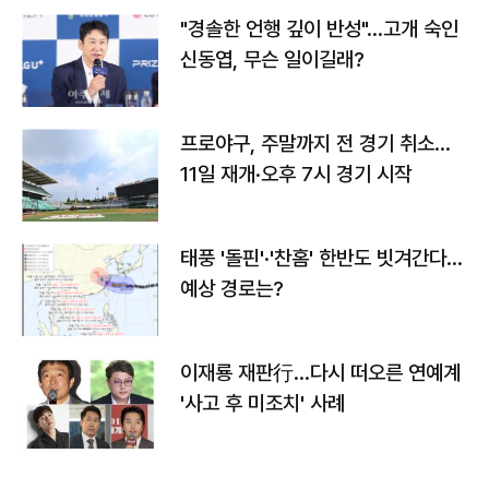
"경솔한 언행 깊이 반성"…고개 숙인
신동엽, 무슨 일이길래?
프로야구, 주말까지 전 경기 취소…
11일 재개·오후 7시 경기 시작
태풍 '돌핀'·'찬홈' 한반도 빗겨간다…
예상 경로는?
이재룡 재판行…다시 떠오른 연예계
'사고 후 미조치' 사례