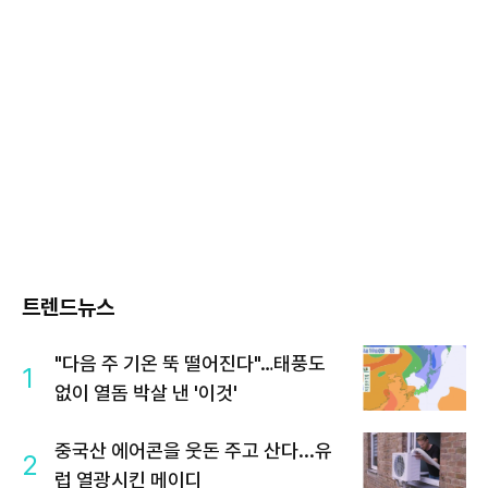
트렌드뉴스
"다음 주 기온 뚝 떨어진다"…태풍도
1
없이 열돔 박살 낸 '이것'
중국산 에어콘을 웃돈 주고 산다...유
2
럽 열광시킨 메이디