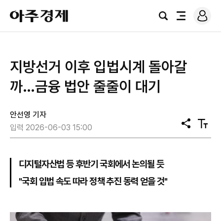
로
아
그
검
전
주
인
색
체
경
메
제
뉴
지방선거 이후 입법시계 돌아갈
까…금융 법안 줄줄이 대기
안선영 기자
공
텍
입력 2026-06-03 15:00
유
스
트
크
기
디지털자산법 등 후반기 국회에서 논의될 듯
"국회 입법 속도 따라 정책 추진 동력 얻을 것"