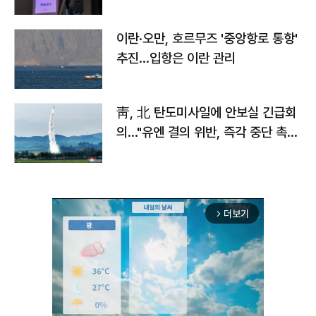
이란·오만, 호르무즈 '중앙항로 통항'
추진…입항은 이란 관리
靑, 北 탄도미사일에 안보실 긴급회
의…"유엔 결의 위반, 즉각 중단 촉
구"
더보기
arrow_forward_ios