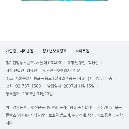
Unmute
개인정보처리방침
청소년보호정책
사이트맵
정기간행등록번호 : 서울 아 00493
회장·발행인 : 곽영길
사장·편집인 : 임규진
청소년보호책임자 : 전운
주소 : 서울특별시 종로구 종로 1길 42(수송동 146-1) 이마빌딩 11층
전화 : 02-767-1500
발행일자 : 2007년 11월 15일
등록일자 : 2008년 01월10일
아주경제는 인터넷신문윤리위원회 윤리강령을 준수합니다. 아주경제의 모든
콘텐츠(기사)는 저작권법의 보호를 받으며, 무단전재, 복사, 배포 등을 금지합
니다.