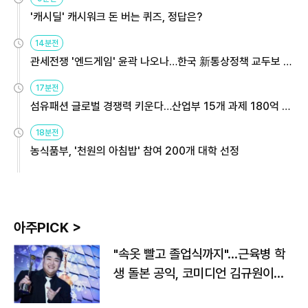
'캐시딜' 캐시워크 돈 버는 퀴즈, 정답은?
14분전
관세전쟁 '엔드게임' 윤곽 나오나…한국 新통상정책 교두보 활
용해야
17분전
섬유패션 글로벌 경쟁력 키운다…산업부 15개 과제 180억 지
원
18분전
농식품부, '천원의 아침밥' 참여 200개 대학 선정
아주PICK >
"속옷 빨고 졸업식까지"…근육병 학
생 돌본 공익, 코미디언 김규원이었
다