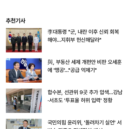
추천기사
李대통령 "군, 내란 이후 신뢰 회복
해야…지휘부 헌신해달라"
與, 부동산 세제 개편안 비판 오세훈
에 '맹공'…"공급 억제기"
합수본, 선관위 9곳 추가 압색…강남
·서초도 '투표율 허위 입력' 정황
국민의힘 윤리위, '돌려차기 실언' 서