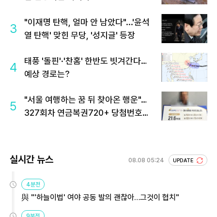
"이재명 탄핵, 얼마 안 남았다"...'윤석
3
열 탄핵' 맞힌 무당, '성지글' 등장
태풍 '돌핀'·'찬홈' 한반도 빗겨간다…
4
예상 경로는?
"서울 여행하는 꿈 뒤 찾아온 행운"…
5
327회차 연금복권720+ 당첨번호조
회 주목
실시간 뉴스
08.08 05:24
UPDATE
4분전
與 "'하늘이법' 여야 공동 발의 괜찮아…그것이 협치"
9분전