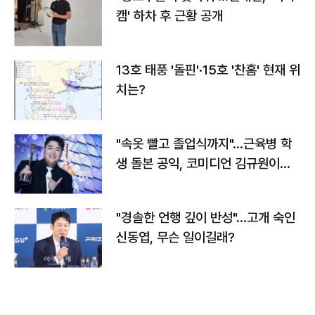
캠' 하차 후 근황 공개
13호 태풍 '돌핀'·15호 '찬홈' 현재 위
치는?
"속옷 빨고 졸업식까지"…근육병 학
생 돌본 공익, 코미디언 김규원이었
다
"경솔한 언행 깊이 반성"…고개 숙인
신동엽, 무슨 일이길래?