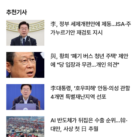
추천기사
李, 정부 세제개편안에 제동…ISA·주
가누르기안 재검토 지시
與, 황희 '폐기 버스 청년 주택' 제안
에 "당 입장과 무관…개인 의견"
李대통령, '호우피해' 안동·의성 관할
4개면 특별재난지역 선포
AI 반도체가 뒤집은 수출 순위…韓·
대만, 사상 첫 日 추월