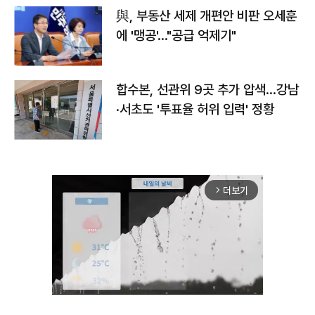
與, 부동산 세제 개편안 비판 오세훈
에 '맹공'…"공급 억제기"
합수본, 선관위 9곳 추가 압색…강남
·서초도 '투표율 허위 입력' 정황
더보기
arrow_forward_ios