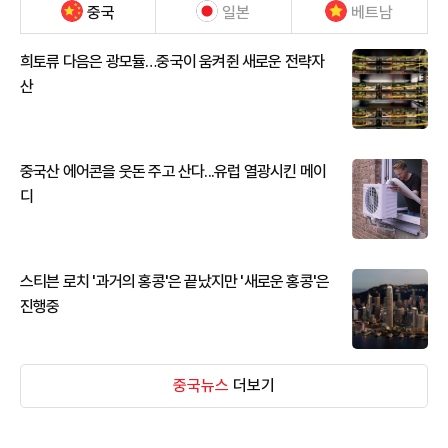
중국
일본
베트남
희토류 다음은 광모듈…중국이 움켜쥔 새로운 전략자
산
중국산 에어콘을 웃돈 주고 산다...유럽 열광시킨 메이
디
스티븐 로치 '과거의 홍콩'은 끝났지만 '새로운 홍콩'은
진행중
중국뉴스
더보기