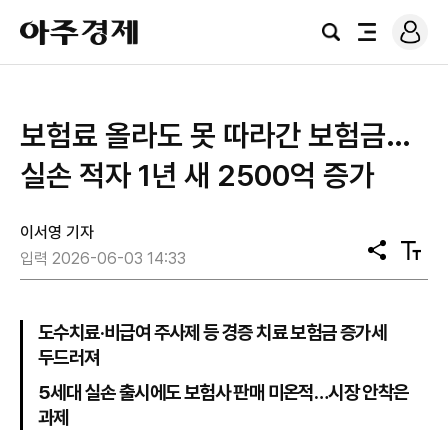
로
아
그
검
전
주
인
색
체
경
메
제
뉴
보험료 올라도 못 따라간 보험금…
실손 적자 1년 새 2500억 증가
이서영 기자
공
텍
입력 2026-06-03 14:33
유
스
트
크
기
도수치료·비급여 주사제 등 경증 치료 보험금 증가세
두드러져
5세대 실손 출시에도 보험사 판매 미온적…시장 안착은
과제