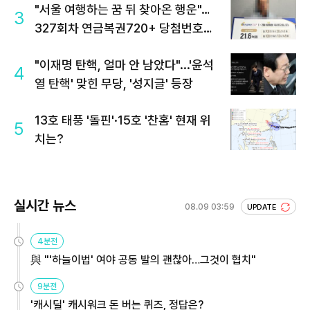
"서울 여행하는 꿈 뒤 찾아온 행운"…
3
327회차 연금복권720+ 당첨번호조
회 주목
"이재명 탄핵, 얼마 안 남았다"...'윤석
4
열 탄핵' 맞힌 무당, '성지글' 등장
13호 태풍 '돌핀'·15호 '찬홈' 현재 위
5
치는?
실시간 뉴스
08.09 03:59
UPDATE
4분전
與 "'하늘이법' 여야 공동 발의 괜찮아…그것이 협치"
9분전
'캐시딜' 캐시워크 돈 버는 퀴즈, 정답은?