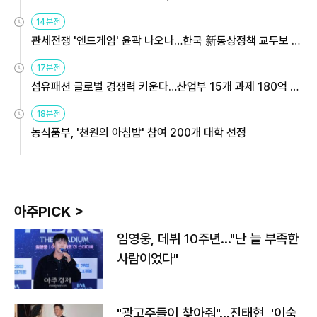
14분전
관세전쟁 '엔드게임' 윤곽 나오나…한국 新통상정책 교두보 활
용해야
17분전
섬유패션 글로벌 경쟁력 키운다…산업부 15개 과제 180억 지
원
18분전
농식품부, '천원의 아침밥' 참여 200개 대학 선정
아주PICK >
임영웅, 데뷔 10주년…"난 늘 부족한
사람이었다"
"광고주들이 찾아줘"…진태현, '이숙