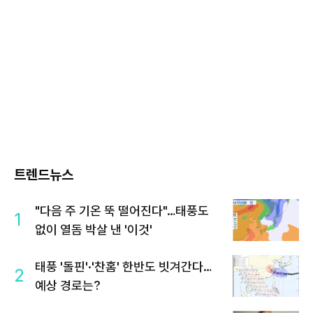
트렌드뉴스
"다음 주 기온 뚝 떨어진다"…태풍도
1
없이 열돔 박살 낸 '이것'
태풍 '돌핀'·'찬홈' 한반도 빗겨간다…
2
예상 경로는?