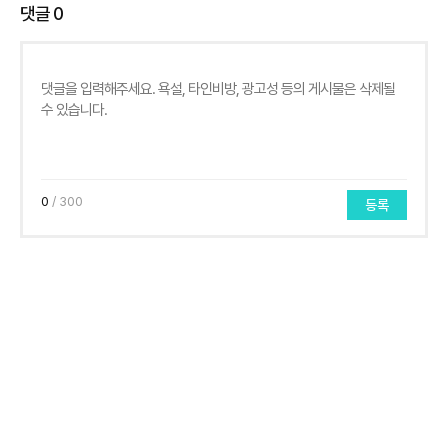
댓글
0
0
/ 300
등록