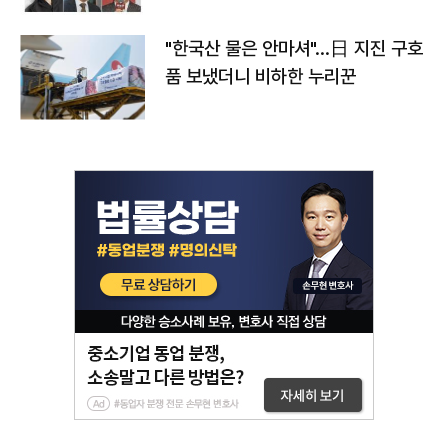
"한국산 물은 안마셔"…日 지진 구호
품 보냈더니 비하한 누리꾼