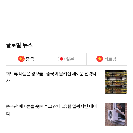
글로벌 뉴스
중국
일본
베트남
희토류 다음은 광모듈…중국이 움켜쥔 새로운 전략자
산
중국산 에어콘을 웃돈 주고 산다...유럽 열광시킨 메이
디