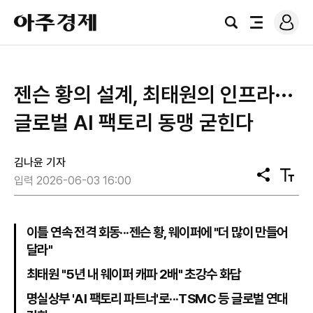
로
아
그
검
전
주
인
색
체
경
메
제
뉴
젠슨 황의 설계, 최태원의 인프라···
글로벌 AI 팩토리 동맹 굳힌다
김나윤 기자
공
텍
입력 2026-06-03 16:00
유
스
트
크
기
이틀 연속 전격 회동···젠슨 황, 웨이퍼에 "더 많이 만들어
달라"
최태원 "5년 내 웨이퍼 캐파 2배" 초강수 화답
명실상부 'AI 팩토리 파트너'로···TSMC 등 글로벌 연대