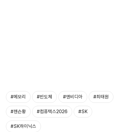
#메모리
#반도체
#엔비디아
#최태원
#젠슨황
#컴퓨텍스2026
#SK
#SK하이닉스