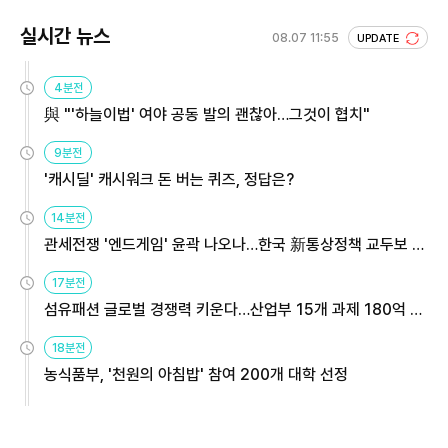
실시간 뉴스
08.07 11:55
UPDATE
4분전
與 "'하늘이법' 여야 공동 발의 괜찮아…그것이 협치"
9분전
'캐시딜' 캐시워크 돈 버는 퀴즈, 정답은?
14분전
관세전쟁 '엔드게임' 윤곽 나오나…한국 新통상정책 교두보 활
용해야
17분전
섬유패션 글로벌 경쟁력 키운다…산업부 15개 과제 180억 지
원
18분전
농식품부, '천원의 아침밥' 참여 200개 대학 선정