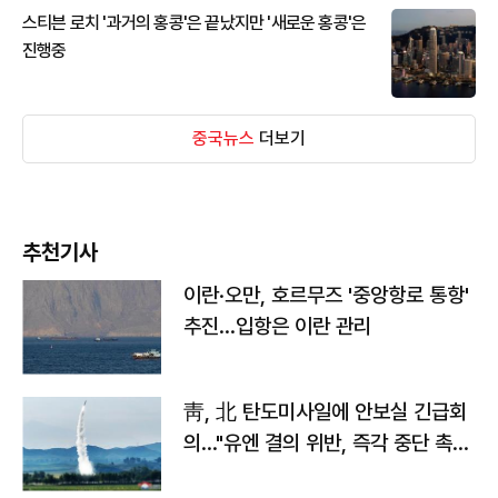
스티븐 로치 '과거의 홍콩'은 끝났지만 '새로운 홍콩'은
진행중
중국뉴스
더보기
추천기사
이란·오만, 호르무즈 '중앙항로 통항'
추진…입항은 이란 관리
靑, 北 탄도미사일에 안보실 긴급회
의…"유엔 결의 위반, 즉각 중단 촉
구"