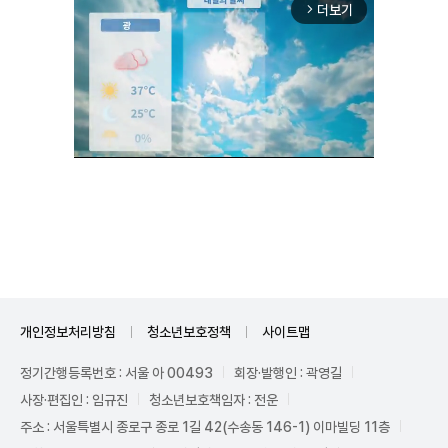
더보기
arrow_forward_ios
Unmute
개인정보처리방침
청소년보호정책
사이트맵
정기간행등록번호 : 서울 아 00493
회장·발행인 : 곽영길
사장·편집인 : 임규진
청소년보호책임자 : 전운
주소 : 서울특별시 종로구 종로 1길 42(수송동 146-1) 이마빌딩 11층