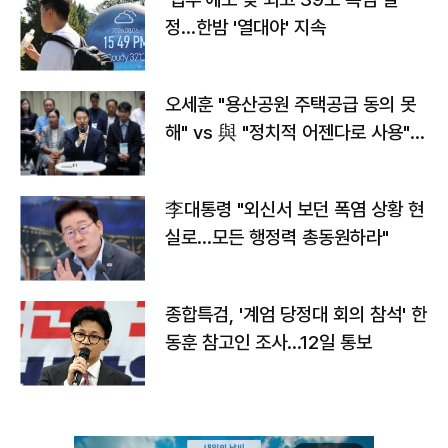
정…한밤 '열대야' 지속
오세훈 "용산공원 주택공급 동의 못
해" vs 與 "정치적 어젠다로 사용"
맞불
李대통령 "외신서 보던 폭염 상황 현
실로…모든 행정력 총동원하라"
종합특검, '계엄 당정대 회의 참석' 한
동훈 참고인 조사...12일 통보