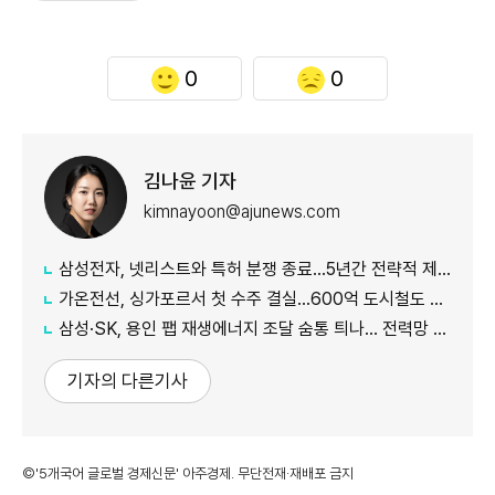
0
0
김나윤 기자
kimnayoon@ajunews.com
삼성전자, 넷리스트와 특허 분쟁 종료…5년간 전략적 제휴
가온전선, 싱가포르서 첫 수주 결실…600억 도시철도 케이블 공급
삼성·SK, 용인 팹 재생에너지 조달 숨통 틔나… 전력망 확충에 에너지 리스크 완화 기대
기자의 다른기사
©'5개국어 글로벌 경제신문' 아주경제. 무단전재·재배포 금지