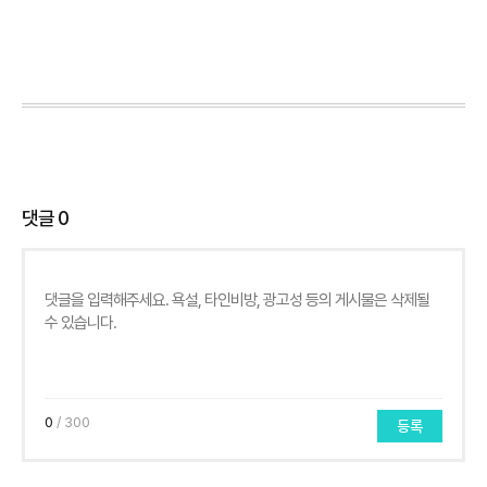
댓글
0
0
/ 300
등록