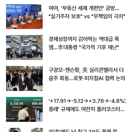
여야, '부동산 세제 개편안' 공방…
"실거주자 보호" vs "무책임의 극치"
경제성장까지 갉아먹는 역대급 폭
염…李대통령 "국가적 기후 재난"
구광모-젠슨황, 美 실리콘밸리서 다
음주 회동…로봇·피지컬AI 협력 논의
'+17.91→-5.12→+3.76→-4.8%'…'
종레' 규제에도 여전히 롤러코스터
타는 코스피
'입추'에도 낮 최고 39도 폭염 절