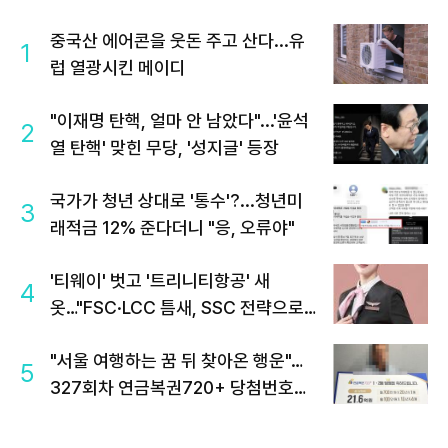
중국산 에어콘을 웃돈 주고 산다...유
1
럽 열광시킨 메이디
"이재명 탄핵, 얼마 안 남았다"...'윤석
2
열 탄핵' 맞힌 무당, '성지글' 등장
국가가 청년 상대로 '통수'?...청년미
3
래적금 12% 준다더니 "응, 오류야"
'티웨이' 벗고 '트리니티항공' 새
4
옷…"FSC·LCC 틈새, SSC 전략으로
공략"
"서울 여행하는 꿈 뒤 찾아온 행운"…
5
327회차 연금복권720+ 당첨번호조
회 주목