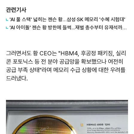
관련기사
'AI 풀 스택' 넓히는 젠슨 황…삼성·SK 메모리 '수혜 시험대'
'AI 아이돌' 젠슨 황 방한에 들썩...재벌 총수부터 유재석까지 화제 만발
그러면서도 황 CEO는 "HBM4, 후공정 패키징, 실리
콘 포토닉스 등 전 분야 공급망을 확보했으나 여전히
공급 부족 상태"라며 메모리 수급 상황에 대한 우려를
드러냈다.