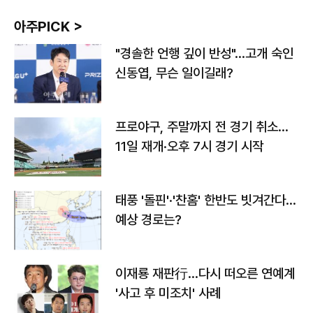
아주PICK >
"경솔한 언행 깊이 반성"…고개 숙인
신동엽, 무슨 일이길래?
프로야구, 주말까지 전 경기 취소…
11일 재개·오후 7시 경기 시작
태풍 '돌핀'·'찬홈' 한반도 빗겨간다…
예상 경로는?
이재룡 재판行…다시 떠오른 연예계
'사고 후 미조치' 사례