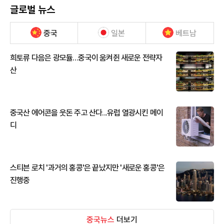
글로벌 뉴스
중국
일본
베트남
희토류 다음은 광모듈…중국이 움켜쥔 새로운 전략자
산
중국산 에어콘을 웃돈 주고 산다...유럽 열광시킨 메이
디
스티븐 로치 '과거의 홍콩'은 끝났지만 '새로운 홍콩'은
진행중
중국뉴스
더보기