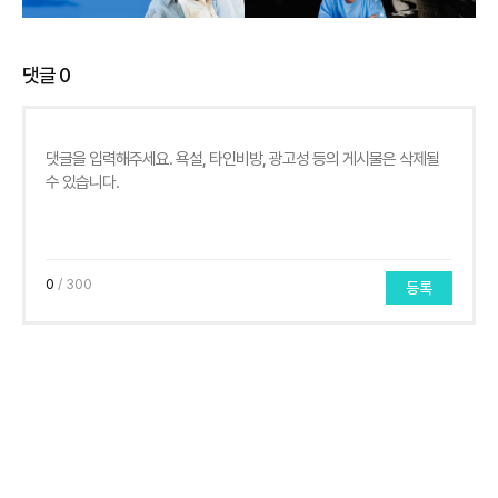
댓글
0
0
/ 300
등록