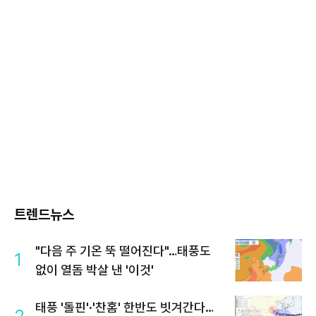
트렌드뉴스
"다음 주 기온 뚝 떨어진다"…태풍도
1
없이 열돔 박살 낸 '이것'
태풍 '돌핀'·'찬홈' 한반도 빗겨간다…