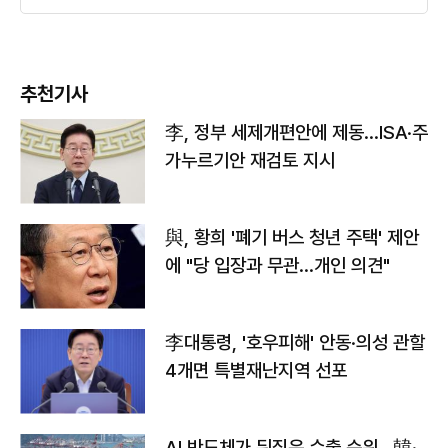
추천기사
李, 정부 세제개편안에 제동…ISA·주
가누르기안 재검토 지시
與, 황희 '폐기 버스 청년 주택' 제안
에 "당 입장과 무관…개인 의견"
李대통령, '호우피해' 안동·의성 관할
4개면 특별재난지역 선포
AI 반도체가 뒤집은 수출 순위…韓·