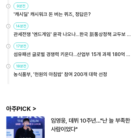
9분전
'캐시딜' 캐시워크 돈 버는 퀴즈, 정답은?
14분전
관세전쟁 '엔드게임' 윤곽 나오나…한국 新통상정책 교두보 활
용해야
17분전
섬유패션 글로벌 경쟁력 키운다…산업부 15개 과제 180억 지
원
18분전
농식품부, '천원의 아침밥' 참여 200개 대학 선정
아주PICK >
임영웅, 데뷔 10주년…"난 늘 부족한
사람이었다"