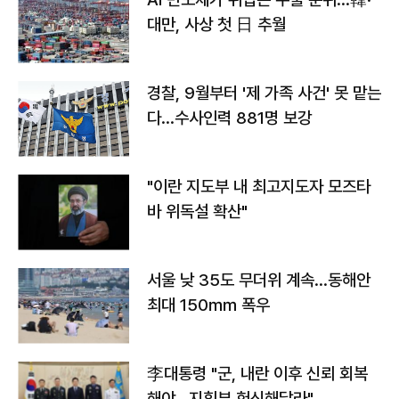
대만, 사상 첫 日 추월
경찰, 9월부터 '제 가족 사건' 못 맡는
다…수사인력 881명 보강
"이란 지도부 내 최고지도자 모즈타
바 위독설 확산"
서울 낮 35도 무더위 계속…동해안
최대 150㎜ 폭우
李대통령 "군, 내란 이후 신뢰 회복
해야…지휘부 헌신해달라"