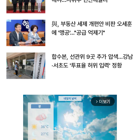
與, 부동산 세제 개편안 비판 오세훈
에 '맹공'…"공급 억제기"
합수본, 선관위 9곳 추가 압색…강남
·서초도 '투표율 허위 입력' 정황
더보기
arrow_forward_ios