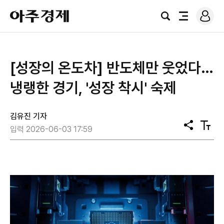
로
아
그
검
전
주
인
색
체
경
메
제
뉴
[성장의 온도차] 반도체만 웃었다…
냉랭한 경기, '성장 착시' 숙제
김유진 기자
공
텍
입력 2026-06-03 17:59
유
스
트
크
기