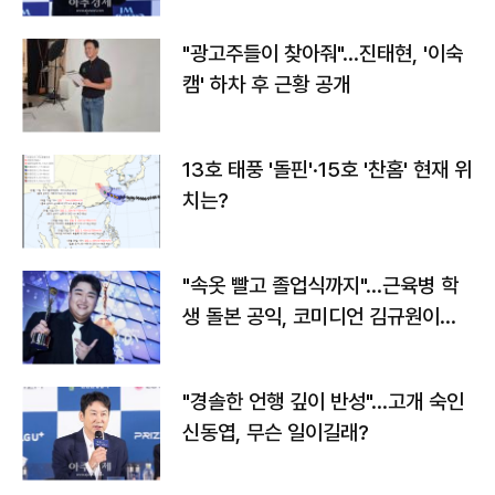
"광고주들이 찾아줘"…진태현, '이숙
캠' 하차 후 근황 공개
13호 태풍 '돌핀'·15호 '찬홈' 현재 위
치는?
"속옷 빨고 졸업식까지"…근육병 학
생 돌본 공익, 코미디언 김규원이었
다
"경솔한 언행 깊이 반성"…고개 숙인
신동엽, 무슨 일이길래?