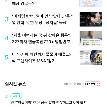
2
예상 경로는?
"이재명 탄핵, 얼마 안 남았다"...'윤석
3
열 탄핵' 맞힌 무당, '성지글' 등장
"서울 여행하는 꿈 뒤 찾아온 행운"…
4
327회차 연금복권720+ 당첨번호조
회 주목
버거·커피·치킨까지 줄줄이 매물…외
5
식 프랜차이즈 M&A '활기'
실시간 뉴스
08.08 21:00
UPDATE
4분전
與 "'하늘이법' 여야 공동 발의 괜찮아…그것이 협치"