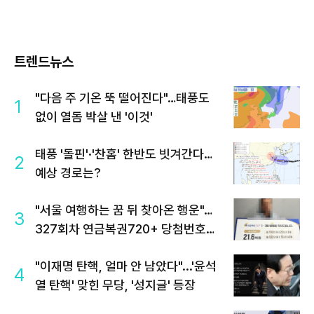
트렌드뉴스
"다음 주 기온 뚝 떨어진다"…태풍도
1
없이 열돔 박살 낸 '이것'
태풍 '돌핀'·'찬홈' 한반도 빗겨간다…
2
예상 경로는?
"서울 여행하는 꿈 뒤 찾아온 행운"…
3
327회차 연금복권720+ 당첨번호조
회 주목
"이재명 탄핵, 얼마 안 남았다"...'윤석
4
열 탄핵' 맞힌 무당, '성지글' 등장