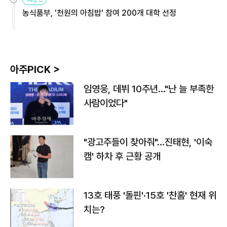
농식품부, '천원의 아침밥' 참여 200개 대학 선정
아주PICK >
임영웅, 데뷔 10주년…"난 늘 부족한
사람이었다"
"광고주들이 찾아줘"…진태현, '이숙
캠' 하차 후 근황 공개
13호 태풍 '돌핀'·15호 '찬홈' 현재 위
치는?