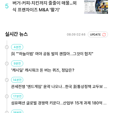
버거·커피·치킨까지 줄줄이 매물…외
5
식 프랜차이즈 M&A '활기'
실시간 뉴스
08.09 02:46
UPDATE
4분전
與 "'하늘이법' 여야 공동 발의 괜찮아…그것이 협치"
9분전
'캐시딜' 캐시워크 돈 버는 퀴즈, 정답은?
14분전
관세전쟁 '엔드게임' 윤곽 나오나…한국 新통상정책 교두보 활
용해야
17분전
섬유패션 글로벌 경쟁력 키운다…산업부 15개 과제 180억 지
원
18분전