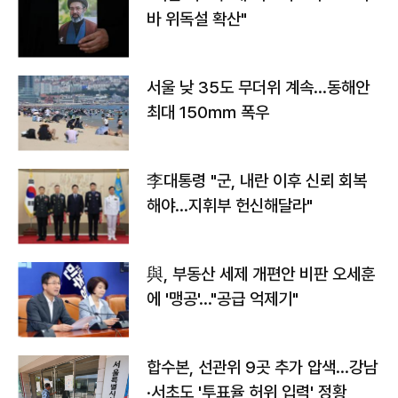
바 위독설 확산"
서울 낮 35도 무더위 계속…동해안
최대 150㎜ 폭우
李대통령 "군, 내란 이후 신뢰 회복
해야…지휘부 헌신해달라"
與, 부동산 세제 개편안 비판 오세훈
에 '맹공'…"공급 억제기"
합수본, 선관위 9곳 추가 압색…강남
·서초도 '투표율 허위 입력' 정황