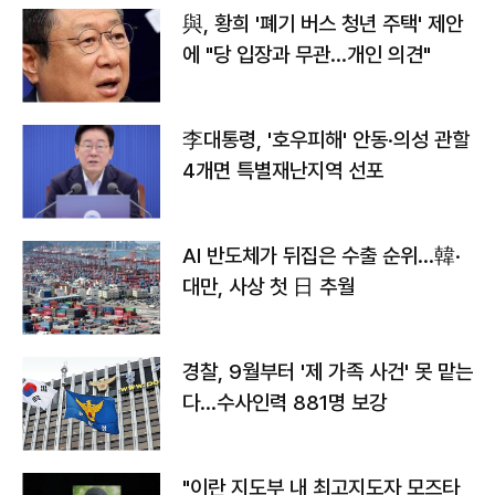
與, 황희 '폐기 버스 청년 주택' 제안
에 "당 입장과 무관…개인 의견"
李대통령, '호우피해' 안동·의성 관할
4개면 특별재난지역 선포
AI 반도체가 뒤집은 수출 순위…韓·
대만, 사상 첫 日 추월
경찰, 9월부터 '제 가족 사건' 못 맡는
다…수사인력 881명 보강
"이란 지도부 내 최고지도자 모즈타