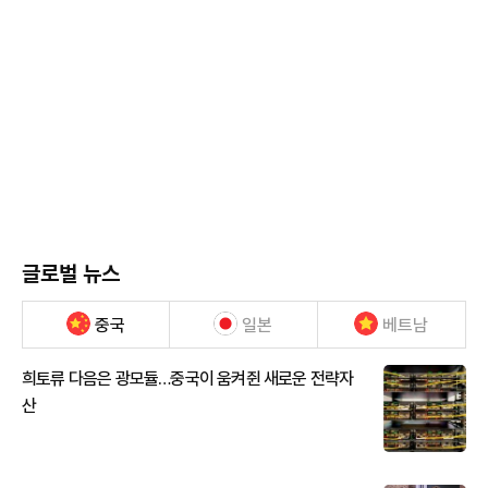
글로벌 뉴스
중국
일본
베트남
희토류 다음은 광모듈…중국이 움켜쥔 새로운 전략자
산