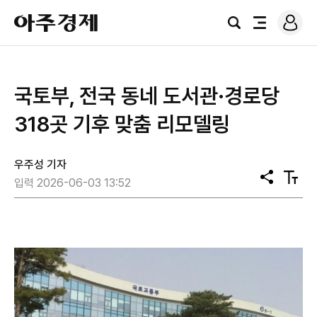
로
아
그
검
전
주
인
색
체
경
메
제
뉴
국토부, 전국 동네 도서관·경로당
318곳 기후 맞춤 리모델링
우주성 기자
공
텍
입력 2026-06-03 13:52
유
스
트
크
기