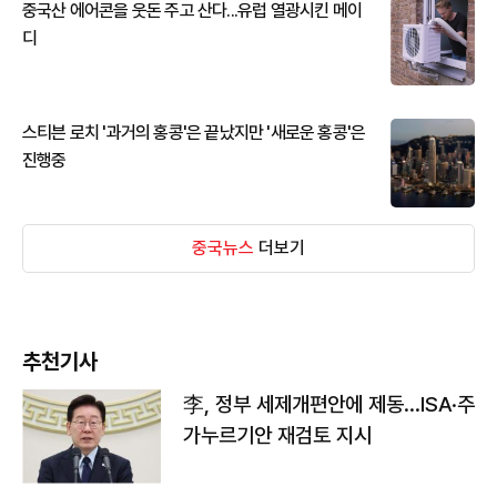
중국산 에어콘을 웃돈 주고 산다...유럽 열광시킨 메이
디
스티븐 로치 '과거의 홍콩'은 끝났지만 '새로운 홍콩'은
진행중
중국뉴스
더보기
추천기사
李, 정부 세제개편안에 제동…ISA·주
가누르기안 재검토 지시