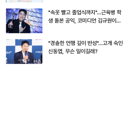
"속옷 빨고 졸업식까지"…근육병 학
생 돌본 공익, 코미디언 김규원이었
다
"경솔한 언행 깊이 반성"…고개 숙인
신동엽, 무슨 일이길래?