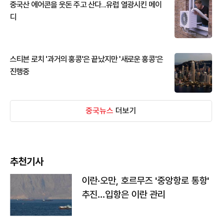
중국산 에어콘을 웃돈 주고 산다...유럽 열광시킨 메이
디
스티븐 로치 '과거의 홍콩'은 끝났지만 '새로운 홍콩'은
진행중
중국뉴스
더보기
추천기사
이란·오만, 호르무즈 '중앙항로 통항'
추진…입항은 이란 관리