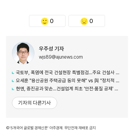
0
0
우주성 기자
wjs89@ajunews.com
국토부, 폭염에 전국 건설현장 특별점검…주요 건설사 긴급회의 개최
오세훈 "용산공원 주택공급 동의 못해" vs 與 "정치적 어젠다로 사용" 맞불
현엔, 중진공과 맞손…건설업계 최초 '안전·품질 공제' 도입
기자의 다른기사
©'5개국어 글로벌 경제신문' 아주경제. 무단전재·재배포 금지