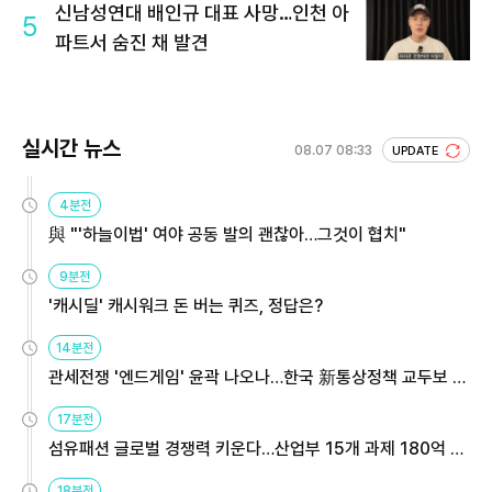
신남성연대 배인규 대표 사망…인천 아
5
파트서 숨진 채 발견
실시간 뉴스
08.07 08:33
UPDATE
4분전
與 "'하늘이법' 여야 공동 발의 괜찮아…그것이 협치"
9분전
'캐시딜' 캐시워크 돈 버는 퀴즈, 정답은?
14분전
관세전쟁 '엔드게임' 윤곽 나오나…한국 新통상정책 교두보 활
용해야
17분전
섬유패션 글로벌 경쟁력 키운다…산업부 15개 과제 180억 지
원
18분전