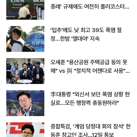
종레' 규제에도 여전히 롤러코스터
타는 코스피
'입추'에도 낮 최고 39도 폭염 절
정…한밤 '열대야' 지속
오세훈 "용산공원 주택공급 동의 못
해" vs 與 "정치적 어젠다로 사용"
맞불
李대통령 "외신서 보던 폭염 상황 현
실로…모든 행정력 총동원하라"
종합특검, '계엄 당정대 회의 참석' 한
동훈 참고인 조사...12일 통보