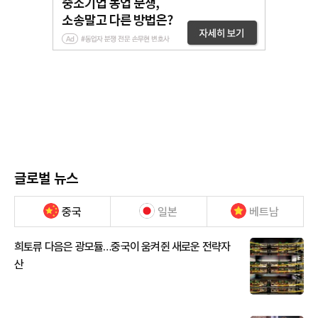
글로벌 뉴스
중국
일본
베트남
희토류 다음은 광모듈…중국이 움켜쥔 새로운 전략자
산