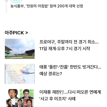
농식품부, '천원의 아침밥' 참여 200개 대학 선정
아주PICK >
프로야구, 주말까지 전 경기 취소…
11일 재개·오후 7시 경기 시작
태풍 '돌핀'·'찬홈' 한반도 빗겨간다…
예상 경로는?
이재룡 재판行…다시 떠오른 연예계
'사고 후 미조치' 사례