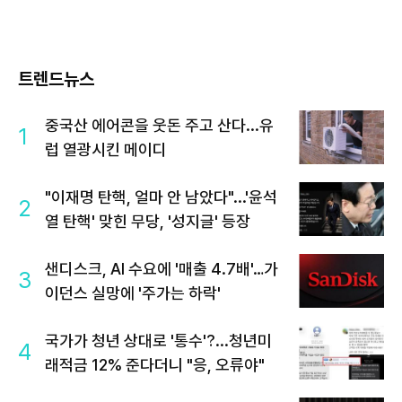
트렌드뉴스
중국산 에어콘을 웃돈 주고 산다...유
1
럽 열광시킨 메이디
"이재명 탄핵, 얼마 안 남았다"...'윤석
2
열 탄핵' 맞힌 무당, '성지글' 등장
샌디스크, AI 수요에 '매출 4.7배'…가
3
이던스 실망에 '주가는 하락'
국가가 청년 상대로 '통수'?...청년미
4
래적금 12% 준다더니 "응, 오류야"