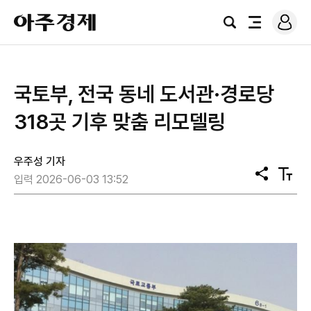
로
아
그
검
전
주
인
색
체
경
메
제
뉴
국토부, 전국 동네 도서관·경로당
318곳 기후 맞춤 리모델링
우주성 기자
공
텍
입력 2026-06-03 13:52
유
스
트
크
기