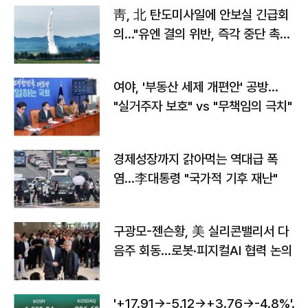
靑, 北 탄도미사일에 안보실 긴급회
의…"유엔 결의 위반, 즉각 중단 촉
구"
여야, '부동산 세제 개편안' 공방…
"실거주자 보호" vs "무책임의 극치"
경제성장까지 갉아먹는 역대급 폭
염…李대통령 "국가적 기후 재난"
구광모-젠슨황, 美 실리콘밸리서 다
음주 회동…로봇·피지컬AI 협력 논의
'+17.91→-5.12→+3.76→-4.8%'…'