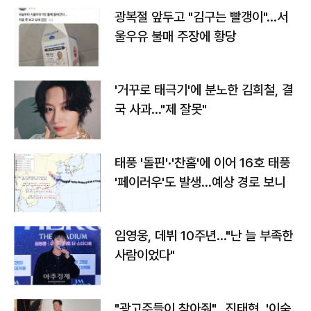
광복절 앞두고 "김구는 빨갱이"…서
울우유 불매 주장에 황당
'거꾸로 태극기'에 분노한 김희철, 결
국 사과…"제 잘못"
태풍 '돌핀'·'찬홈'에 이어 16호 태풍
'페이러우'도 발생…예상 경로 보니
임영웅, 데뷔 10주년…"난 늘 부족한
사람이었다"
"광고주들이 찾아줘"…진태현, '이숙