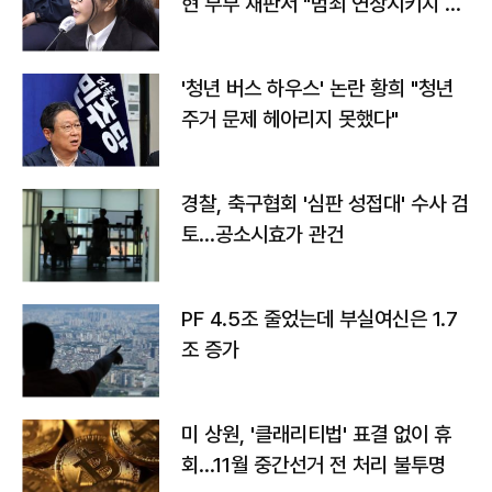
현 부부 재판서 "범죄 연상시키지 말
라"
'청년 버스 하우스' 논란 황희 "청년
주거 문제 헤아리지 못했다"
경찰, 축구협회 '심판 성접대' 수사 검
토…공소시효가 관건
PF 4.5조 줄었는데 부실여신은 1.7
조 증가
미 상원, '클래리티법' 표결 없이 휴
회…11월 중간선거 전 처리 불투명