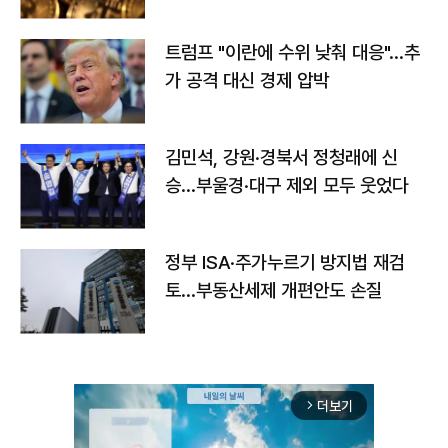
트럼프 "이란에 수위 낮춰 대응"…추
가 공격 대신 경제 압박
김민석, 강원·경북서 정청래에 신
승…부울경·대구 제외 모두 웃었다
정부 ISA·주가누르기 방지법 재검
토…부동산세제 개편안도 손질
더보기
arrow_forward_ios