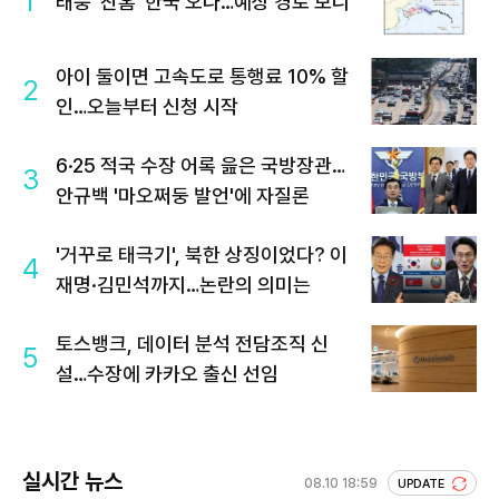
1
태풍 '찬홈' 한국 오나…예상 경로 보니
아이 둘이면 고속도로 통행료 10% 할
2
인…오늘부터 신청 시작
6·25 적국 수장 어록 읊은 국방장관…
3
안규백 '마오쩌둥 발언'에 자질론
'거꾸로 태극기', 북한 상징이었다? 이
4
재명·김민석까지…논란의 의미는
토스뱅크, 데이터 분석 전담조직 신
5
설…수장에 카카오 출신 선임
실시간 뉴스
08.10 18:59
UPDATE