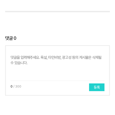
댓글
0
0
/ 300
등록