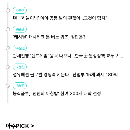
4분전
與 "'하늘이법' 여야 공동 발의 괜찮아…그것이 협치"
9분전
'캐시딜' 캐시워크 돈 버는 퀴즈, 정답은?
14분전
관세전쟁 '엔드게임' 윤곽 나오나…한국 新통상정책 교두보 활
용해야
17분전
섬유패션 글로벌 경쟁력 키운다…산업부 15개 과제 180억 지
원
18분전
농식품부, '천원의 아침밥' 참여 200개 대학 선정
아주PICK >