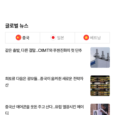
글로벌 뉴스
중국
일본
베트남
같은 출발, 다른 결말...CXMT와 푸젠진화의 첫 단추
희토류 다음은 광모듈…중국이 움켜쥔 새로운 전략자
산
중국산 에어콘을 웃돈 주고 산다...유럽 열광시킨 메이
디