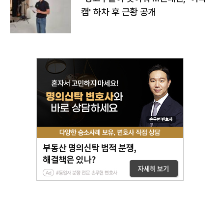
캠' 하차 후 근황 공개