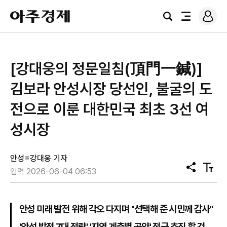
로
아
그
검
전
주
인
색
체
경
메
제
뉴
[강대웅의 정문일침(頂門一鍼)]
김보라 안성시장 당선인, 불굴의 도
전으로 이룬 대한민국 최초 3선 여
성시장
안성=강대웅 기자
공
텍
입력 2026-06-04 06:53
유
스
트
크
기
안성 미래 발전 위해 각오 다지며 "선택해 준 시민께 감사"
'안성 발전 7대 전략' '지역 계층별 공약' 적극 추진 할 것