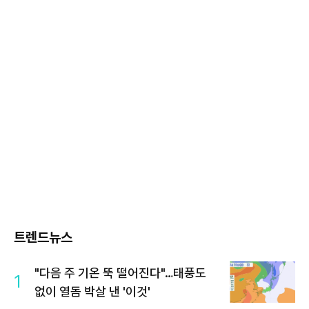
트렌드뉴스
"다음 주 기온 뚝 떨어진다"…태풍도
1
없이 열돔 박살 낸 '이것'