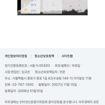
Unmute
개인정보처리방침
청소년보호정책
사이트맵
정기간행등록번호 : 서울 아 00493
회장·발행인 : 곽영길
사장·편집인 : 임규진
청소년보호책임자 : 전운
주소 : 서울특별시 종로구 종로 1길 42(수송동 146-1) 이마빌딩 11층
전화 : 02-767-1500
발행일자 : 2007년 11월 15일
등록일자 : 2008년 01월10일
아주경제는 인터넷신문윤리위원회 윤리강령을 준수합니다. 아주경제의 모든