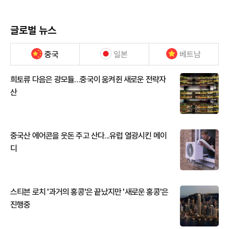
글로벌 뉴스
중국
일본
베트남
희토류 다음은 광모듈…중국이 움켜쥔 새로운 전략자
산
중국산 에어콘을 웃돈 주고 산다...유럽 열광시킨 메이
디
스티븐 로치 '과거의 홍콩'은 끝났지만 '새로운 홍콩'은
진행중