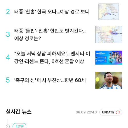
2
태풍 '찬홈' 한국 오나…예상 경로 보니
태풍 '돌핀'·'찬홈' 한반도 빗겨간다…
3
예상 경로는?
"오늘 저녁 상암 피하세요"…맨시티·이
4
강인·리센느 뜬다, 6호선 혼잡 예상
5
'축구의 신' 메시 부친상…향년 68세
실시간 뉴스
08.09 22:40
UPDATE
4분전