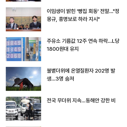
이임생이 밝힌 '빵집 회동' 전말…"정
몽규, 홍명보로 하라 지시"
주유소 기름값 12주 연속 하락…L당
1800원대 유지
불볕더위에 온열질환자 202명 발
생…3명 숨져
전국 무더위 지속…동해안 강한 비