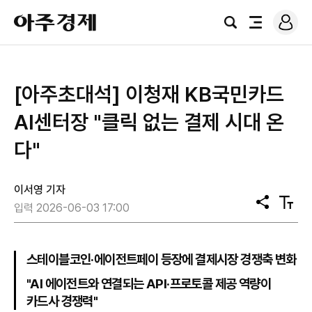
로
아
그
검
전
주
인
색
체
경
메
제
뉴
[아주초대석] 이청재 KB국민카드
AI센터장 "클릭 없는 결제 시대 온
다"
이서영 기자
공
텍
입력 2026-06-03 17:00
유
스
트
크
기
스테이블코인·에이전트페이 등장에 결제시장 경쟁축 변화
"AI 에이전트와 연결되는 API·프로토콜 제공 역량이
카드사 경쟁력"