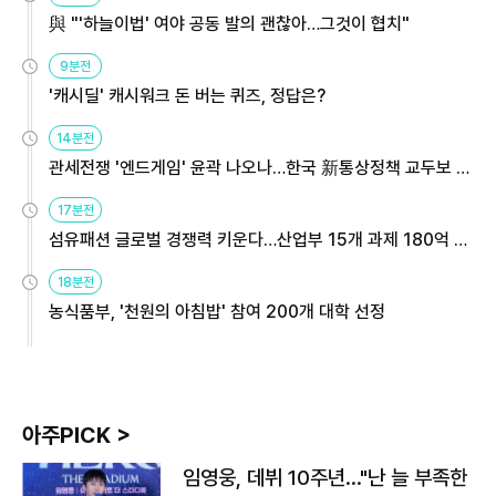
與 "'하늘이법' 여야 공동 발의 괜찮아…그것이 협치"
9분전
'캐시딜' 캐시워크 돈 버는 퀴즈, 정답은?
14분전
관세전쟁 '엔드게임' 윤곽 나오나…한국 新통상정책 교두보 활
용해야
17분전
섬유패션 글로벌 경쟁력 키운다…산업부 15개 과제 180억 지
원
18분전
농식품부, '천원의 아침밥' 참여 200개 대학 선정
아주PICK >
임영웅, 데뷔 10주년…"난 늘 부족한