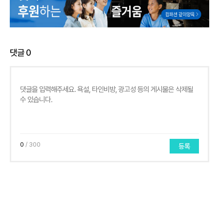
댓글
0
0
/ 300
등록