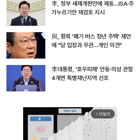
李, 정부 세제개편안에 제동…ISA·주
가누르기안 재검토 지시
與, 황희 '폐기 버스 청년 주택' 제안
에 "당 입장과 무관…개인 의견"
李대통령, '호우피해' 안동·의성 관할
4개면 특별재난지역 선포
더보기
arrow_forward_ios