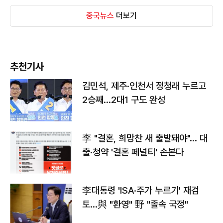
중국뉴스
더보기
추천기사
김민석, 제주·인천서 정청래 누르고
2승째…2대1 구도 완성
李 "결혼, 희망찬 새 출발돼야"… 대
출·청약 '결혼 페널티' 손본다
李대통령 'ISA·주가 누르기' 재검
토…與 "환영" 野 "졸속 국정"