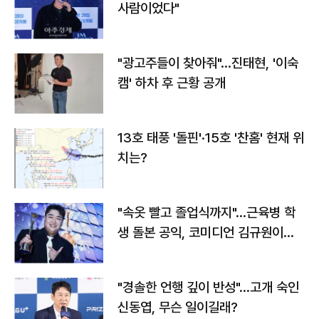
사람이었다"
"광고주들이 찾아줘"…진태현, '이숙
캠' 하차 후 근황 공개
13호 태풍 '돌핀'·15호 '찬홈' 현재 위
치는?
"속옷 빨고 졸업식까지"…근육병 학
생 돌본 공익, 코미디언 김규원이었
다
"경솔한 언행 깊이 반성"…고개 숙인
신동엽, 무슨 일이길래?