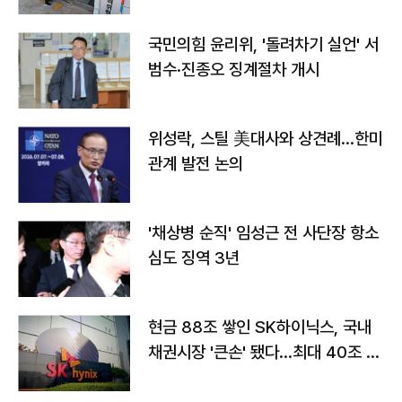
국민의힘 윤리위, '돌려차기 실언' 서
범수·진종오 징계절차 개시
위성락, 스틸 美대사와 상견례…한미
관계 발전 논의
'채상병 순직' 임성근 전 사단장 항소
심도 징역 3년
현금 88조 쌓인 SK하이닉스, 국내
채권시장 '큰손' 됐다…최대 40조 투
자