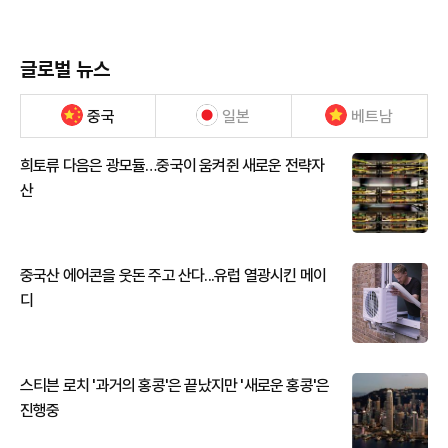
글로벌 뉴스
중국
일본
베트남
희토류 다음은 광모듈…중국이 움켜쥔 새로운 전략자
산
중국산 에어콘을 웃돈 주고 산다...유럽 열광시킨 메이
디
스티븐 로치 '과거의 홍콩'은 끝났지만 '새로운 홍콩'은
진행중