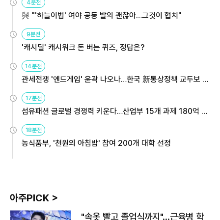
4분전
與 "'하늘이법' 여야 공동 발의 괜찮아…그것이 협치"
9분전
'캐시딜' 캐시워크 돈 버는 퀴즈, 정답은?
14분전
관세전쟁 '엔드게임' 윤곽 나오나…한국 新통상정책 교두보 활
용해야
17분전
섬유패션 글로벌 경쟁력 키운다…산업부 15개 과제 180억 지
원
18분전
농식품부, '천원의 아침밥' 참여 200개 대학 선정
아주PICK >
"속옷 빨고 졸업식까지"…근육병 학