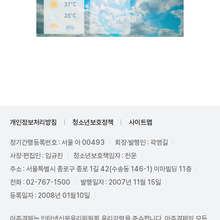
Unmute
개인정보처리방침
청소년보호정책
사이트맵
정기간행등록번호 : 서울 아 00493
회장·발행인 : 곽영길
사장·편집인 : 임규진
청소년보호책임자 : 전운
주소 : 서울특별시 종로구 종로 1길 42(수송동 146-1) 이마빌딩 11층
전화 : 02-767-1500
발행일자 : 2007년 11월 15일
등록일자 : 2008년 01월10일
아주경제는 인터넷신문윤리위원회 윤리강령을 준수합니다. 아주경제의 모든