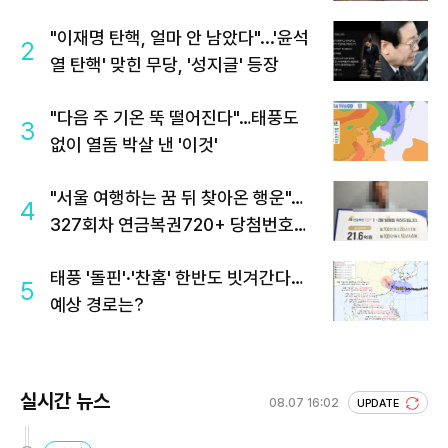
"이재명 탄핵, 얼마 안 남았다"...'윤석
2
열 탄핵' 맞힌 무당, '성지글' 등장
"다음 주 기온 뚝 떨어진다"…태풍도
3
없이 열돔 박살 낸 '이것'
"서울 여행하는 꿈 뒤 찾아온 행운"…
4
327회차 연금복권720+ 당첨번호조
회 주목
태풍 '돌핀'·'찬홈' 한반도 빗겨간다…
5
예상 경로는?
실시간 뉴스
08.07 16:02
UPDATE