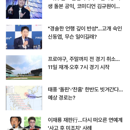
생 돌본 공익, 코미디언 김규원이었
다
"경솔한 언행 깊이 반성"…고개 숙인
신동엽, 무슨 일이길래?
프로야구, 주말까지 전 경기 취소…
11일 재개·오후 7시 경기 시작
태풍 '돌핀'·'찬홈' 한반도 빗겨간다…
예상 경로는?
이재룡 재판行…다시 떠오른 연예계
'사고 후 미조치' 사례