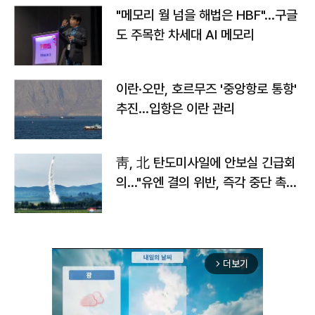
"메모리 월 넘을 해법은 HBF"…구글
도 주목한 차세대 AI 메모리
이란·오만, 호르무즈 '중앙항로 통항'
추진…입항은 이란 관리
靑, 北 탄도미사일에 안보실 긴급회
의…"유엔 결의 위반, 즉각 중단 촉
구"
더보기
arrow_forward_ios