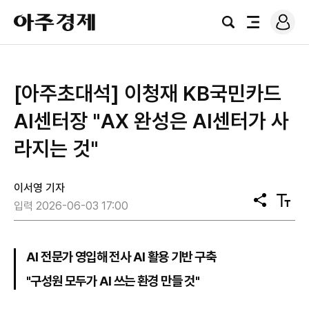
로
아
그
검
전
주
인
색
체
경
메
제
뉴
[아주초대석] 이청재 KB국민카드
AI센터장 "AX 완성은 AI센터가 사
라지는 것"
이서영 기자
공
텍
입력 2026-06-03 17:00
유
스
트
크
기
AI 전문가 영입해 전사 AI 활용 기반 구축
"구성원 모두가 AI 쓰는 환경 만들 것"