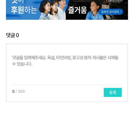
댓글
0
0
/ 300
등록