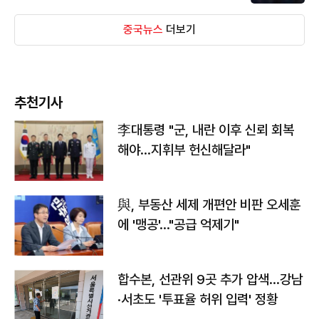
중국뉴스
더보기
추천기사
李대통령 "군, 내란 이후 신뢰 회복
해야…지휘부 헌신해달라"
與, 부동산 세제 개편안 비판 오세훈
에 '맹공'…"공급 억제기"
합수본, 선관위 9곳 추가 압색…강남
·서초도 '투표율 허위 입력' 정황