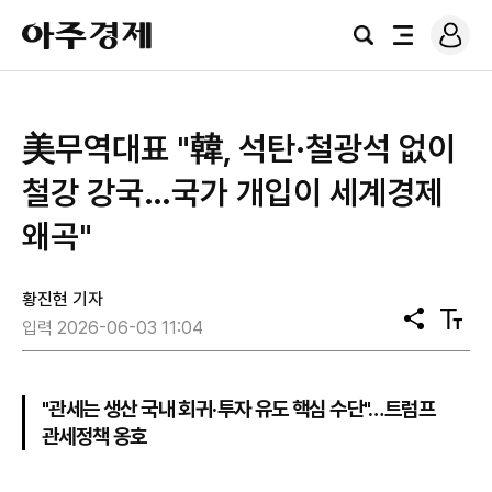
로
아
그
검
전
주
인
색
체
경
메
제
뉴
美무역대표 "韓, 석탄·철광석 없이
철강 강국…국가 개입이 세계경제
왜곡"
황진현 기자
공
텍
입력 2026-06-03 11:04
유
스
트
크
기
"관세는 생산 국내 회귀·투자 유도 핵심 수단"…트럼프
관세정책 옹호