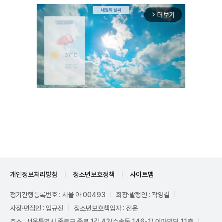
더보기
arrow_forward_ios
Unmute
개인정보처리방침
청소년보호정책
사이트맵
정기간행등록번호 : 서울 아 00493
회장·발행인 : 곽영길
사장·편집인 : 임규진
청소년보호책임자 : 전운
주소 : 서울특별시 종로구 종로 1길 42(수송동 146-1) 이마빌딩 11층