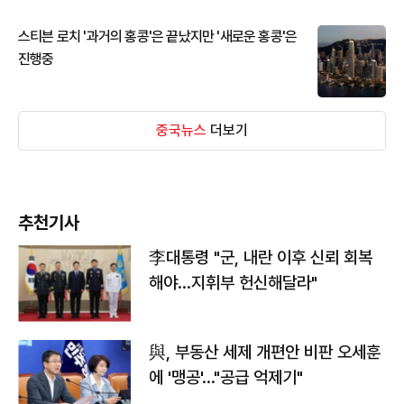
스티븐 로치 '과거의 홍콩'은 끝났지만 '새로운 홍콩'은
진행중
중국뉴스
더보기
추천기사
李대통령 "군, 내란 이후 신뢰 회복
해야…지휘부 헌신해달라"
與, 부동산 세제 개편안 비판 오세훈
에 '맹공'…"공급 억제기"