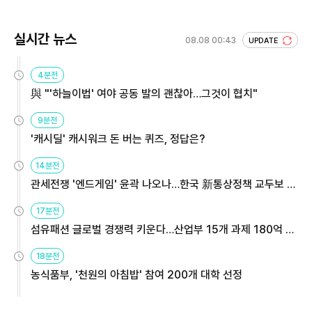
실시간 뉴스
08.08 00:43
UPDATE
4분전
與 "'하늘이법' 여야 공동 발의 괜찮아…그것이 협치"
9분전
'캐시딜' 캐시워크 돈 버는 퀴즈, 정답은?
14분전
관세전쟁 '엔드게임' 윤곽 나오나…한국 新통상정책 교두보 활
용해야
17분전
섬유패션 글로벌 경쟁력 키운다…산업부 15개 과제 180억 지
원
18분전
농식품부, '천원의 아침밥' 참여 200개 대학 선정