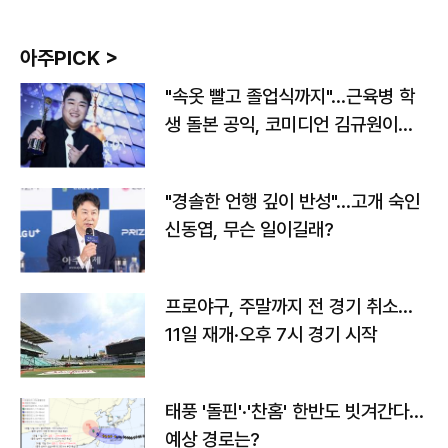
아주PICK >
"속옷 빨고 졸업식까지"…근육병 학
생 돌본 공익, 코미디언 김규원이었
다
"경솔한 언행 깊이 반성"…고개 숙인
신동엽, 무슨 일이길래?
프로야구, 주말까지 전 경기 취소…
11일 재개·오후 7시 경기 시작
태풍 '돌핀'·'찬홈' 한반도 빗겨간다…
예상 경로는?