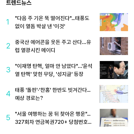
트렌드뉴스
"다음 주 기온 뚝 떨어진다"…태풍도
1
없이 열돔 박살 낸 '이것'
중국산 에어콘을 웃돈 주고 산다...유
2
럽 열광시킨 메이디
"이재명 탄핵, 얼마 안 남았다"...'윤석
3
열 탄핵' 맞힌 무당, '성지글' 등장
태풍 '돌핀'·'찬홈' 한반도 빗겨간다…
4
예상 경로는?
"서울 여행하는 꿈 뒤 찾아온 행운"…
5
327회차 연금복권720+ 당첨번호조
회 주목