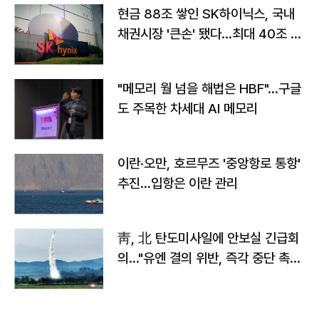
현금 88조 쌓인 SK하이닉스, 국내
채권시장 '큰손' 됐다…최대 40조 투
자
"메모리 월 넘을 해법은 HBF"…구글
도 주목한 차세대 AI 메모리
이란·오만, 호르무즈 '중앙항로 통항'
추진…입항은 이란 관리
靑, 北 탄도미사일에 안보실 긴급회
의…"유엔 결의 위반, 즉각 중단 촉
구"