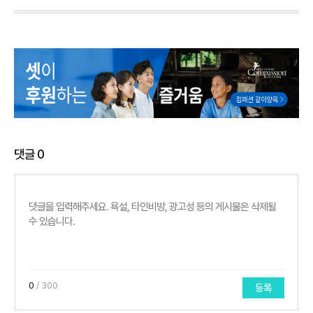
댓글
0
0
/ 300
등록