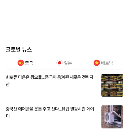
글로벌 뉴스
중국
일본
베트남
희토류 다음은 광모듈…중국이 움켜쥔 새로운 전략자
산
중국산 에어콘을 웃돈 주고 산다...유럽 열광시킨 메이
디