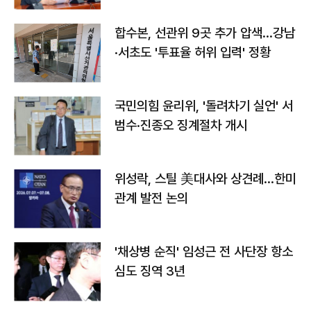
합수본, 선관위 9곳 추가 압색…강남
·서초도 '투표율 허위 입력' 정황
국민의힘 윤리위, '돌려차기 실언' 서
범수·진종오 징계절차 개시
위성락, 스틸 美대사와 상견례…한미
관계 발전 논의
'채상병 순직' 임성근 전 사단장 항소
심도 징역 3년