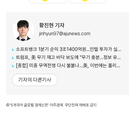
황진현 기자
jinhyun97@ajunews.com
소프트뱅크 1분기 순익 3조1400억원…인텔 투자가 실적 견인
트럼프, 美 무기 재고 바닥 보도에 "무기 충분…정보 유출자에 장기형"
[종합] 미중 무역전쟁 다시 불붙나…美, 이번에는 폴리실리콘 관세 15% 추진
기자의 다른기사
©'5개국어 글로벌 경제신문' 아주경제. 무단전재·재배포 금지