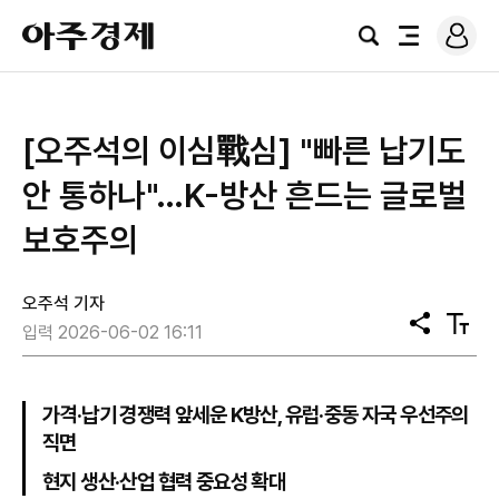
로
아
그
검
전
주
인
색
체
경
메
제
뉴
[오주석의 이심戰심] "빠른 납기도
안 통하나"…K-방산 흔드는 글로벌
보호주의
오주석 기자
공
텍
입력 2026-06-02 16:11
유
스
트
크
기
가격·납기 경쟁력 앞세운 K방산, 유럽·중동 자국 우선주의
직면
현지 생산·산업 협력 중요성 확대