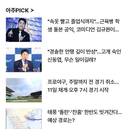
아주PICK >
"속옷 빨고 졸업식까지"…근육병 학
생 돌본 공익, 코미디언 김규원이었
다
"경솔한 언행 깊이 반성"…고개 숙인
신동엽, 무슨 일이길래?
프로야구, 주말까지 전 경기 취소…
11일 재개·오후 7시 경기 시작
태풍 '돌핀'·'찬홈' 한반도 빗겨간다…
예상 경로는?