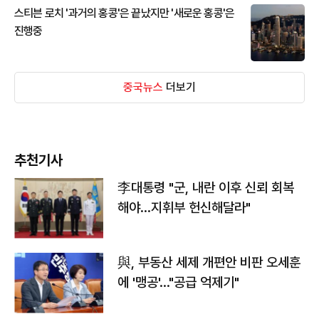
스티븐 로치 '과거의 홍콩'은 끝났지만 '새로운 홍콩'은
진행중
중국뉴스
더보기
추천기사
李대통령 "군, 내란 이후 신뢰 회복
해야…지휘부 헌신해달라"
與, 부동산 세제 개편안 비판 오세훈
에 '맹공'…"공급 억제기"