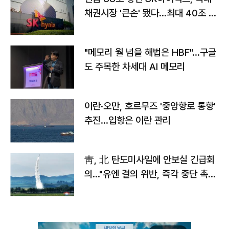
채권시장 '큰손' 됐다…최대 40조 투
자
"메모리 월 넘을 해법은 HBF"…구글
도 주목한 차세대 AI 메모리
이란·오만, 호르무즈 '중앙항로 통항'
추진…입항은 이란 관리
靑, 北 탄도미사일에 안보실 긴급회
의…"유엔 결의 위반, 즉각 중단 촉
구"