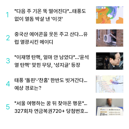
"다음 주 기온 뚝 떨어진다"…태풍도
1
없이 열돔 박살 낸 '이것'
중국산 에어콘을 웃돈 주고 산다...유
2
럽 열광시킨 메이디
"이재명 탄핵, 얼마 안 남았다"...'윤석
3
열 탄핵' 맞힌 무당, '성지글' 등장
태풍 '돌핀'·'찬홈' 한반도 빗겨간다…
4
예상 경로는?
"서울 여행하는 꿈 뒤 찾아온 행운"…
5
327회차 연금복권720+ 당첨번호조
회 주목