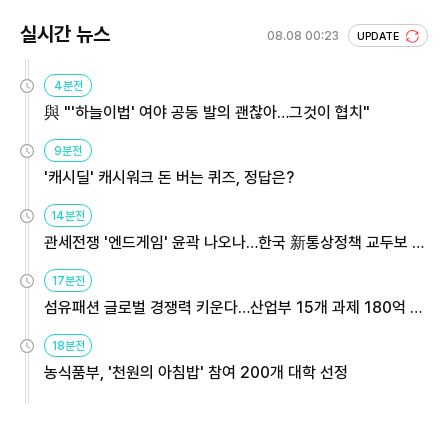
실시간 뉴스
08.08 00:23
UPDATE
4분전
與 "'하늘이법' 여야 공동 발의 괜찮아…그것이 협치"
9분전
'캐시딜' 캐시워크 돈 버는 퀴즈, 정답은?
14분전
관세전쟁 '엔드게임' 윤곽 나오나…한국 新통상정책 교두보 활
용해야
17분전
섬유패션 글로벌 경쟁력 키운다…산업부 15개 과제 180억 지
원
18분전
농식품부, '천원의 아침밥' 참여 200개 대학 선정