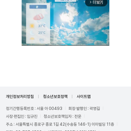
더보기
arrow_forward_ios
Unmute
개인정보처리방침
청소년보호정책
사이트맵
정기간행등록번호 : 서울 아 00493
회장·발행인 : 곽영길
사장·편집인 : 임규진
청소년보호책임자 : 전운
주소 : 서울특별시 종로구 종로 1길 42(수송동 146-1) 이마빌딩 11층