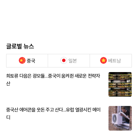
글로벌 뉴스
중국
일본
베트남
희토류 다음은 광모듈…중국이 움켜쥔 새로운 전략자
산
중국산 에어콘을 웃돈 주고 산다...유럽 열광시킨 메이
디