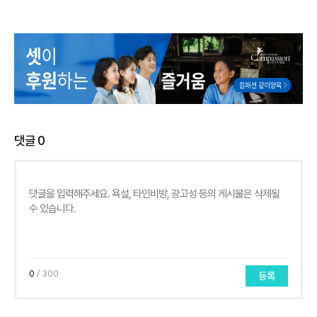
댓글
0
0
/ 300
등록