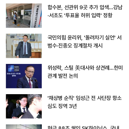
합수본, 선관위 9곳 추가 압색…강남
·서초도 '투표율 허위 입력' 정황
국민의힘 윤리위, '돌려차기 실언' 서
범수·진종오 징계절차 개시
위성락, 스틸 美대사와 상견례…한미
관계 발전 논의
'채상병 순직' 임성근 전 사단장 항소
심도 징역 3년
현금 88조 쌓인 SK하이닉스, 국내