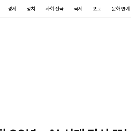
경제
정치
사회·전국
국제
포토
문화·연예