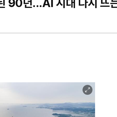
90년...AI 시대 다시 뜨
려
이
미
지
확