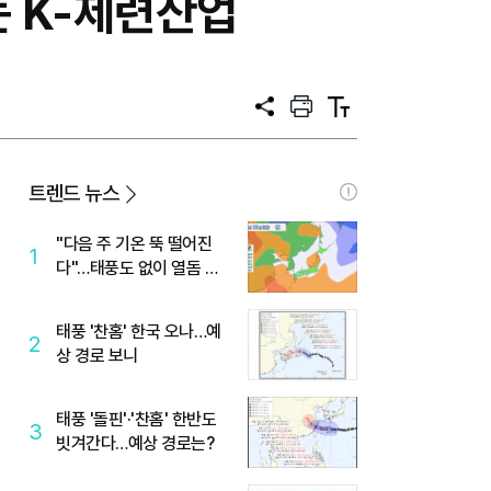
는 K-제련산업
공
프
텍
유
린
스
트
트
크
기
트렌드 뉴스
"다음 주 기온 뚝 떨어진
1
다"…태풍도 없이 열돔 박
살 낸 '이것'
태풍 '찬홈' 한국 오나…예
2
상 경로 보니
태풍 '돌핀'·'찬홈' 한반도
3
빗겨간다…예상 경로는?