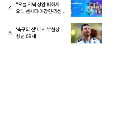
"오늘 저녁 상암 피하세
4
요"…맨시티·이강인·리센느
뜬다, 6호선 혼잡 예상
'축구의 신' 메시 부친상…
5
향년 68세