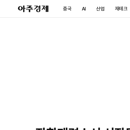
아
중국
AI
산업
재테크
주
경
제