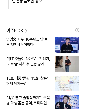
민 운동 슬로건' 공모
아주PICK
임영웅, 데뷔 10주년…"난 늘
부족한 사람이었다"
"광고주들이 찾아줘"…진태현,
'이숙캠' 하차 후 근황 공개
13호 태풍 '돌핀'·15호 '찬홈'
현재 위치는?
"속옷 빨고 졸업식까지"…근육
병 학생 돌본 공익, 코미디언 김
규원이었다