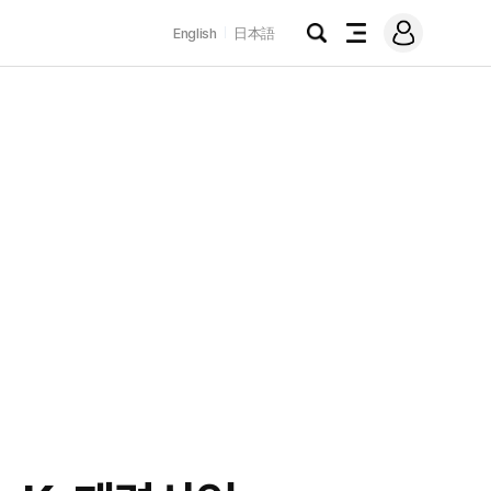
로
English
日本語
그
검
전
인
색
체
메
뉴