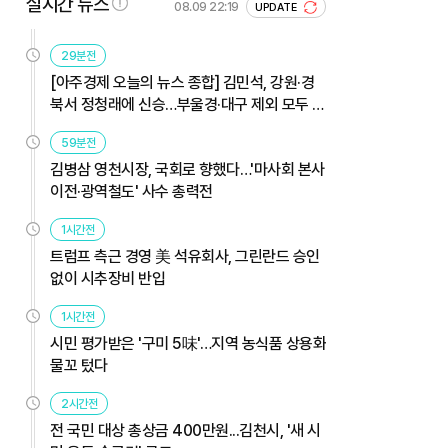
실시간 뉴스
08.09 22:19
UPDATE
29분전
[아주경제 오늘의 뉴스 종합] 김민석, 강원·경
북서 정청래에 신승…부울경·대구 제외 모두 웃
었다 外
59분전
김병삼 영천시장, 국회로 향했다…'마사회 본사
이전·광역철도' 사수 총력전
1시간전
트럼프 측근 경영 美 석유회사, 그린란드 승인
없이 시추장비 반입
1시간전
시민 평가받은 '구미 5味'…지역 농식품 상용화
물꼬 텄다
2시간전
전 국민 대상 총상금 400만원...김천시, '새 시