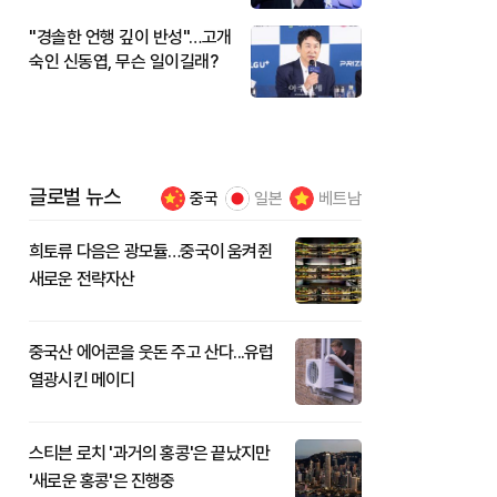
"경솔한 언행 깊이 반성"…고개
숙인 신동엽, 무슨 일이길래?
글로벌 뉴스
중국
일본
베트남
희토류 다음은 광모듈…중국이 움켜쥔
새로운 전략자산
중국산 에어콘을 웃돈 주고 산다...유럽
열광시킨 메이디
스티븐 로치 '과거의 홍콩'은 끝났지만
'새로운 홍콩'은 진행중