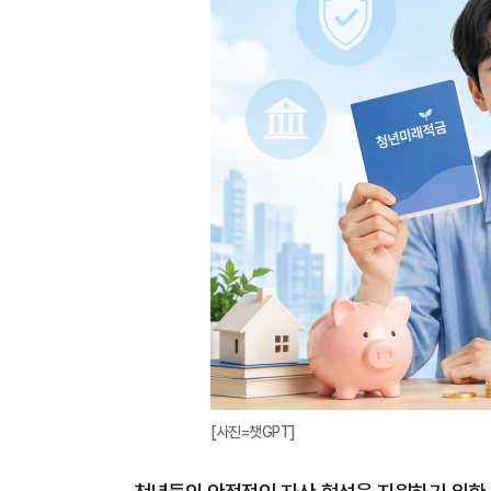
[사진=챗GPT]