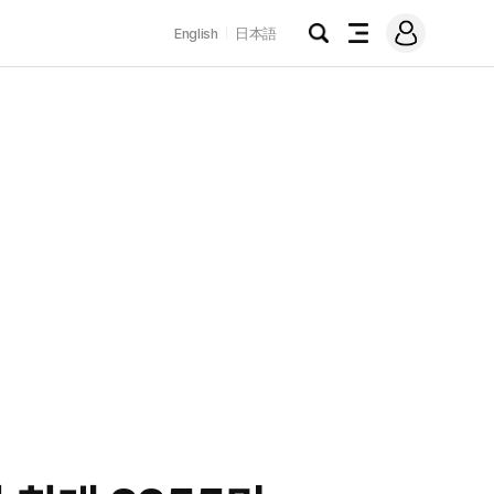
로
English
日本語
그
검
전
인
색
체
메
뉴