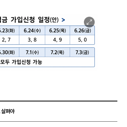
이
미
지
확
대
 살펴야