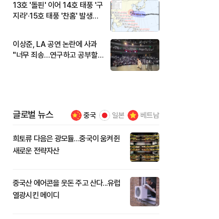
13호 '돌핀' 이어 14호 태풍 '구
지라'·15호 태풍 '찬홈' 발생…
현재 위치와 이동경로는?
이상준, LA 공연 논란에 사과
"너무 죄송…연구하고 공부할
것"
글로벌 뉴스
중국
일본
베트남
희토류 다음은 광모듈…중국이 움켜쥔
새로운 전략자산
중국산 에어콘을 웃돈 주고 산다...유럽
열광시킨 메이디