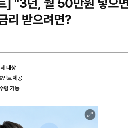
] "3년, 월 50만원 넣으
대 금리 받으려면?
4세 대상
포인트 제공
 수령 가능
이
미