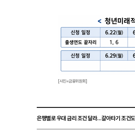
[사진=금융위원회]
은행별로 우대 금리 조건 달라…갈아타기 조건도