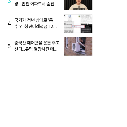
3
망…인천 아파트서 숨진 채
발견
국가가 청년 상대로 '통
4
수'?...청년미래적금 12%
준다더니 "응, 오류야"
중국산 에어콘을 웃돈 주고
5
산다...유럽 열광시킨 메이
디