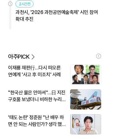
2시간전
과천시, '2026 과천공연예술축제' 시민 참여
확대 추진
아주PICK
이재룡 재판行…다시 떠오른
연예계 '사고 후 미조치' 사례
"한국산 물은 안마셔"…日 지진
구호품 보냈더니 비하한 누리
꾼
'태도 논란' 정준원 "난 배우 하
면 안 되는 사람인가? 생각 했
다"