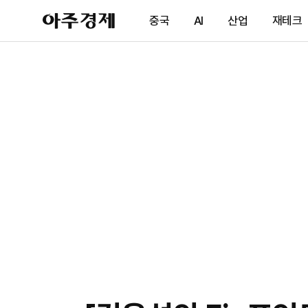
아
중국
AI
산업
재테크
주
경
제