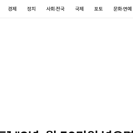
경제
정치
사회·전국
국제
포토
문화·연예