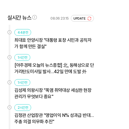
실시간 뉴스
08.06 23:15
UPDATE
44분전
최대호 안양시장 "대통령 표창 시민과 공직자
가 함께 만든 결실"
1시간전
[아주경제 오늘의 뉴스종합] 北, 동해상으로 단
거리탄도미사일 발사…42일 만에 도발 外
1시간전
김성제 의왕시장 "폭염 취약대상 세심한 현장
관리가 무엇보다 중요"
2시간전
김정관 산업장관 "영업이익 N% 성과급 반대…
주총 의결 의무화 추진"