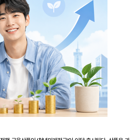
지
확
대