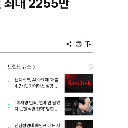
면 최대 2255만
공
프
텍
유
린
스
트
트
크
기
트렌드 뉴스
샌디스크, AI 수요에 '매출
1
4.7배'…가이던스 실망에
'주가는 하락'
"이재명 탄핵, 얼마 안 남았
2
다"...'윤석열 탄핵' 맞힌 무
당, '성지글' 등장
신남성연대 배인규 대표 사