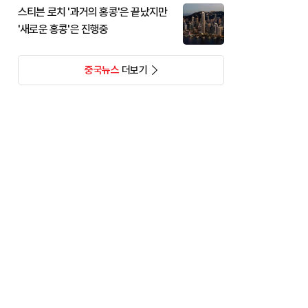
스티븐 로치 '과거의 홍콩'은 끝났지만
'새로운 홍콩'은 진행중
중국뉴스
더보기