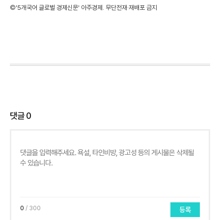
©'5개국어 글로벌 경제신문' 아주경제. 무단전재·재배포 금지
댓글
0
0
/ 300
등록