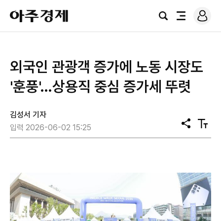
로
아
그
검
전
주
인
색
체
경
메
제
뉴
외국인 관광객 증가에 노동 시장도
'훈풍'…상용직 중심 증가세 뚜렷
김성서 기자
공
텍
입력 2026-06-02 15:25
유
스
트
크
기