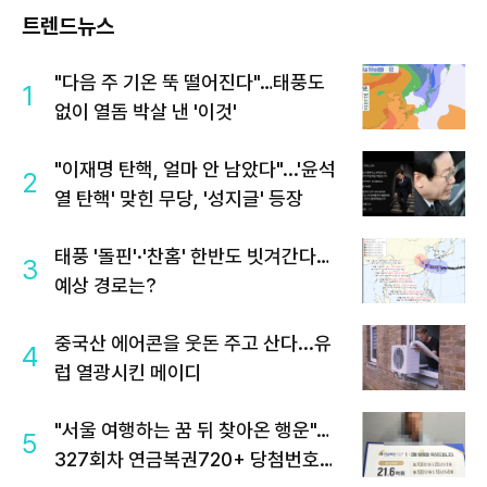
트렌드뉴스
"다음 주 기온 뚝 떨어진다"…태풍도
1
없이 열돔 박살 낸 '이것'
"이재명 탄핵, 얼마 안 남았다"...'윤석
2
열 탄핵' 맞힌 무당, '성지글' 등장
태풍 '돌핀'·'찬홈' 한반도 빗겨간다…
3
예상 경로는?
중국산 에어콘을 웃돈 주고 산다...유
4
럽 열광시킨 메이디
"서울 여행하는 꿈 뒤 찾아온 행운"…
5
327회차 연금복권720+ 당첨번호조