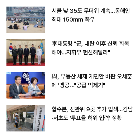
서울 낮 35도 무더위 계속…동해안
최대 150㎜ 폭우
李대통령 "군, 내란 이후 신뢰 회복
해야…지휘부 헌신해달라"
與, 부동산 세제 개편안 비판 오세훈
에 '맹공'…"공급 억제기"
합수본, 선관위 9곳 추가 압색…강남
·서초도 '투표율 허위 입력' 정황