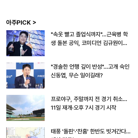
아주PICK >
"속옷 빨고 졸업식까지"…근육병 학
생 돌본 공익, 코미디언 김규원이었
다
"경솔한 언행 깊이 반성"…고개 숙인
신동엽, 무슨 일이길래?
프로야구, 주말까지 전 경기 취소…
11일 재개·오후 7시 경기 시작
태풍 '돌핀'·'찬홈' 한반도 빗겨간다…