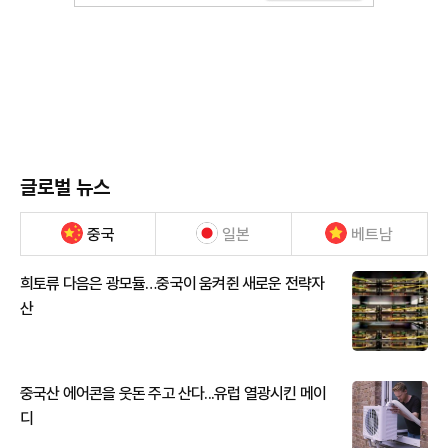
글로벌 뉴스
중국
일본
베트남
희토류 다음은 광모듈…중국이 움켜쥔 새로운 전략자
산
중국산 에어콘을 웃돈 주고 산다...유럽 열광시킨 메이
디