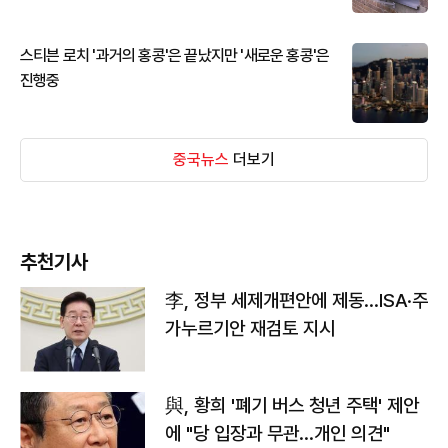
스티븐 로치 '과거의 홍콩'은 끝났지만 '새로운 홍콩'은
진행중
중국뉴스
더보기
추천기사
李, 정부 세제개편안에 제동…ISA·주
가누르기안 재검토 지시
與, 황희 '폐기 버스 청년 주택' 제안
에 "당 입장과 무관…개인 의견"