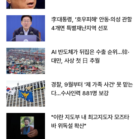
李대통령, '호우피해' 안동·의성 관할
4개면 특별재난지역 선포
AI 반도체가 뒤집은 수출 순위…韓·
대만, 사상 첫 日 추월
경찰, 9월부터 '제 가족 사건' 못 맡는
다…수사인력 881명 보강
"이란 지도부 내 최고지도자 모즈타
바 위독설 확산"