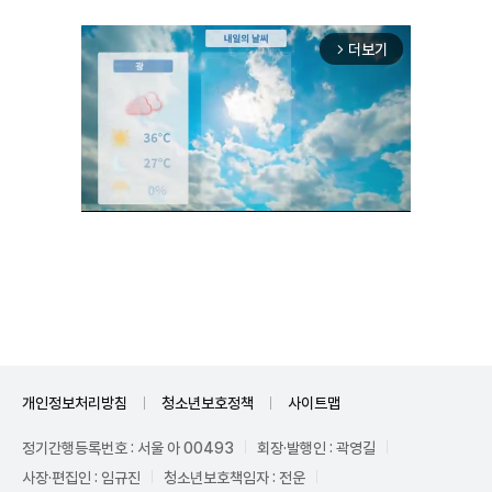
더보기
arrow_forward_ios
Unmute
개인정보처리방침
청소년보호정책
사이트맵
정기간행등록번호 : 서울 아 00493
회장·발행인 : 곽영길
사장·편집인 : 임규진
청소년보호책임자 : 전운