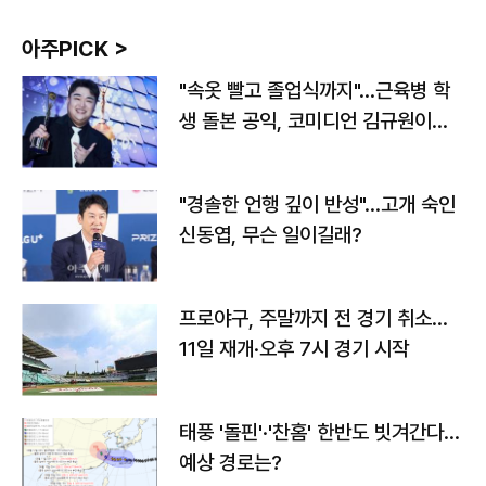
아주PICK >
"속옷 빨고 졸업식까지"…근육병 학
생 돌본 공익, 코미디언 김규원이었
다
"경솔한 언행 깊이 반성"…고개 숙인
신동엽, 무슨 일이길래?
프로야구, 주말까지 전 경기 취소…
11일 재개·오후 7시 경기 시작
태풍 '돌핀'·'찬홈' 한반도 빗겨간다…
예상 경로는?