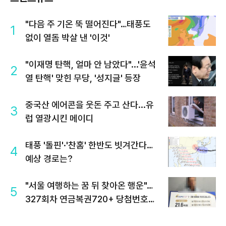
"다음 주 기온 뚝 떨어진다"…태풍도
1
없이 열돔 박살 낸 '이것'
"이재명 탄핵, 얼마 안 남았다"...'윤석
2
열 탄핵' 맞힌 무당, '성지글' 등장
중국산 에어콘을 웃돈 주고 산다...유
3
럽 열광시킨 메이디
태풍 '돌핀'·'찬홈' 한반도 빗겨간다…
4
예상 경로는?
"서울 여행하는 꿈 뒤 찾아온 행운"…
5
327회차 연금복권720+ 당첨번호조
회 주목