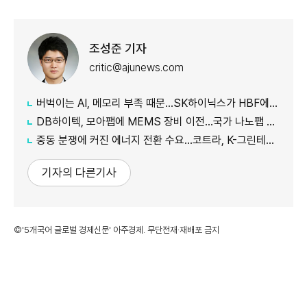
조성준 기자
critic@ajunews.com
버벅이는 AI, 메모리 부족 때문…SK하이닉스가 HBF에 집중하는 이유
DB하이텍, 모아팹에 MEMS 장비 이전…국가 나노팹 공정 지원
중동 분쟁에 커진 에너지 전환 수요…코트라, K-그린테크 수출길 넓힌다
기자의 다른기사
©'5개국어 글로벌 경제신문' 아주경제. 무단전재·재배포 금지