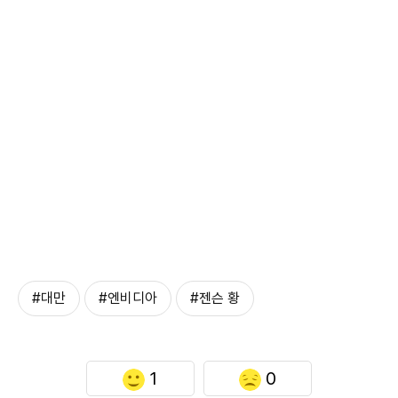
#대만
#엔비디아
#젠슨 황
1
0