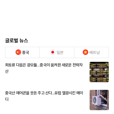
글로벌 뉴스
중국
일본
베트남
희토류 다음은 광모듈…중국이 움켜쥔 새로운 전략자
산
중국산 에어콘을 웃돈 주고 산다...유럽 열광시킨 메이
디