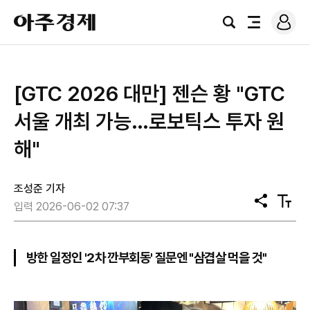
로
아
그
검
전
주
인
색
체
경
메
제
뉴
[GTC 2026 대만] 젠슨 황 "GTC
서울 개최 가능…로보틱스 투자 원
해"
조성준 기자
공
텍
입력 2026-06-02 07:37
유
스
트
크
기
방한 일정인 '2차 깐부회동' 질문엔 "삼겹살 먹을 것"