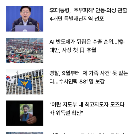
李대통령, '호우피해' 안동·의성 관할
4개면 특별재난지역 선포
AI 반도체가 뒤집은 수출 순위…韓·
대만, 사상 첫 日 추월
경찰, 9월부터 '제 가족 사건' 못 맡는
다…수사인력 881명 보강
"이란 지도부 내 최고지도자 모즈타
바 위독설 확산"