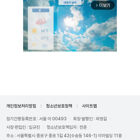
더보기
arrow_forward_ios
Unmute
개인정보처리방침
청소년보호정책
사이트맵
정기간행등록번호 : 서울 아 00493
회장·발행인 : 곽영길
사장·편집인 : 임규진
청소년보호책임자 : 전운
주소 : 서울특별시 종로구 종로 1길 42(수송동 146-1) 이마빌딩 11층