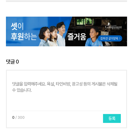
댓글
0
0
/ 300
등록