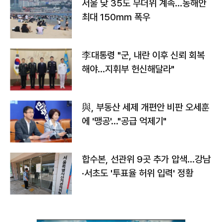
서울 낮 35도 무더위 계속…동해안
최대 150㎜ 폭우
李대통령 "군, 내란 이후 신뢰 회복
해야…지휘부 헌신해달라"
與, 부동산 세제 개편안 비판 오세훈
에 '맹공'…"공급 억제기"
합수본, 선관위 9곳 추가 압색…강남
·서초도 '투표율 허위 입력' 정황