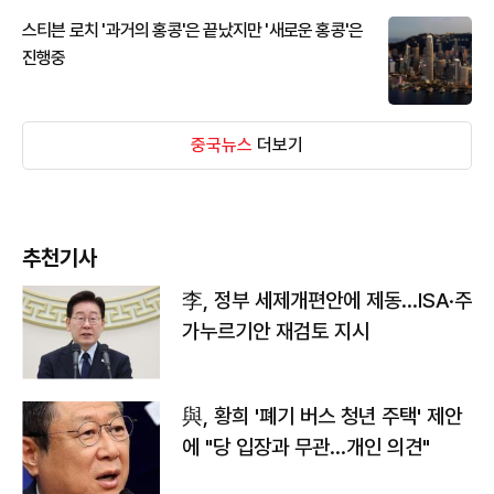
스티븐 로치 '과거의 홍콩'은 끝났지만 '새로운 홍콩'은
진행중
중국뉴스
더보기
추천기사
李, 정부 세제개편안에 제동…ISA·주
가누르기안 재검토 지시
與, 황희 '폐기 버스 청년 주택' 제안
에 "당 입장과 무관…개인 의견"