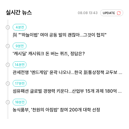
실시간 뉴스
08.08 13:43
UPDATE
4분전
與 "'하늘이법' 여야 공동 발의 괜찮아…그것이 협치"
9분전
'캐시딜' 캐시워크 돈 버는 퀴즈, 정답은?
14분전
관세전쟁 '엔드게임' 윤곽 나오나…한국 新통상정책 교두보 활
용해야
17분전
섬유패션 글로벌 경쟁력 키운다…산업부 15개 과제 180억 지
원
18분전
농식품부, '천원의 아침밥' 참여 200개 대학 선정