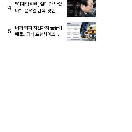
주목
"이재명 탄핵, 얼마 안 남았
4
다"...'윤석열 탄핵' 맞힌 무
당, '성지글' 등장
버거·커피·치킨까지 줄줄이
5
매물…외식 프랜차이즈
M&A '활기'