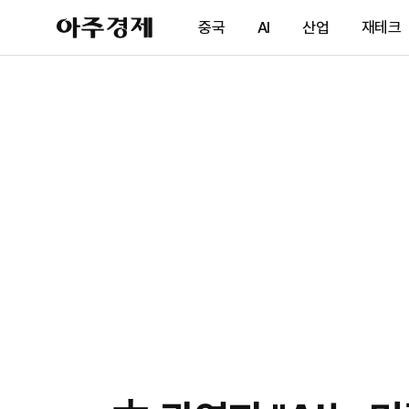
아
중국
AI
산업
재테크
주
경
제