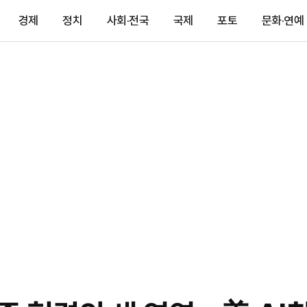
경제
정치
사회·전국
국제
포토
문화·연예