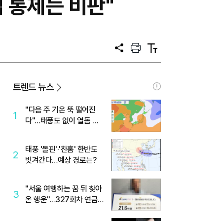
칩 통제는 비판"
공
프
텍
유
린
스
트
트
크
기
트렌드 뉴스
"다음 주 기온 뚝 떨어진
1
다"…태풍도 없이 열돔 박
살 낸 '이것'
태풍 '돌핀'·'찬홈' 한반도
2
빗겨간다…예상 경로는?
"서울 여행하는 꿈 뒤 찾아
3
온 행운"…327회차 연금
복권720+ 당첨번호조회