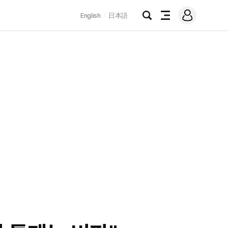
로
English
日本語
그
검
전
인
색
체
메
뉴