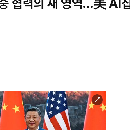
중 협력의 새 영역...美 AI
이
미
지
확