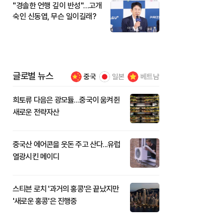
"경솔한 언행 깊이 반성"…고개
숙인 신동엽, 무슨 일이길래?
글로벌 뉴스
중국
일본
베트남
희토류 다음은 광모듈…중국이 움켜쥔
새로운 전략자산
중국산 에어콘을 웃돈 주고 산다...유럽
열광시킨 메이디
스티븐 로치 '과거의 홍콩'은 끝났지만
'새로운 홍콩'은 진행중