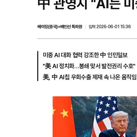
中 관영지 "AI는 미
베이징(중국)=배인선 특파원
입력 2026-06-01 15:36
미중 AI 대화 협력 강조한 中 인민일보
"美 AI 정치화…봉쇄 맞서 발전권리 수호"
美, 中 AI칩 우회수출 제재 속 나온 움직임