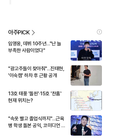
아주PICK
임영웅, 데뷔 10주년…"난 늘
부족한 사람이었다"
"광고주들이 찾아줘"…진태현,
'이숙캠' 하차 후 근황 공개
13호 태풍 '돌핀'·15호 '찬홈'
현재 위치는?
"속옷 빨고 졸업식까지"…근육
병 학생 돌본 공익, 코미디언 김
규원이었다