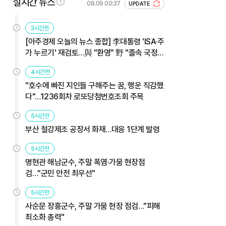
실시간 뉴스
08.09 00:37
UPDATE
3시간전
[아주경제 오늘의 뉴스 종합] 李대통령 'ISA·주
가 누르기' 재검토…與 "환영" 野 "졸속 국정"
外
4시간전
"호수에 빠진 지인들 구해주는 꿈, 행운 직감했
다"…1236회차 로또당첨번호조회 주목
5시간전
부산 철강제조 공장서 화재…대응 1단계 발령
5시간전
명현관 해남군수, 주말 폭염·가뭄 현장점
검…"군민 안전 최우선"
5시간전
사순문 장흥군수, 주말 가뭄 현장 점검…"피해
최소화 총력"