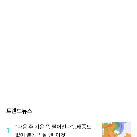
트렌드뉴스
"다음 주 기온 뚝 떨어진다"…태풍도
1
없이 열돔 박살 낸 '이것'