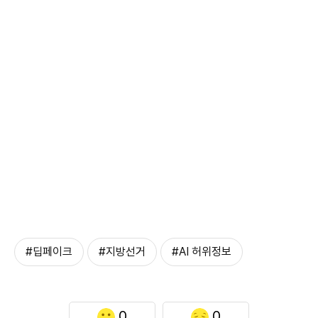
#딥페이크
#지방선거
#AI 허위정보
0
0