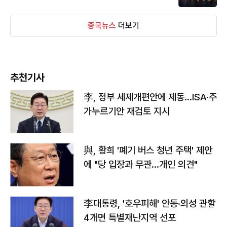
중국뉴스
더보기
추천기사
李, 정부 세제개편안에 제동…ISA·주
가누르기안 재검토 지시
與, 황희 '폐기 버스 청년 주택' 제안
에 "당 입장과 무관…개인 의견"
李대통령, '호우피해' 안동·의성 관할
4개면 특별재난지역 선포