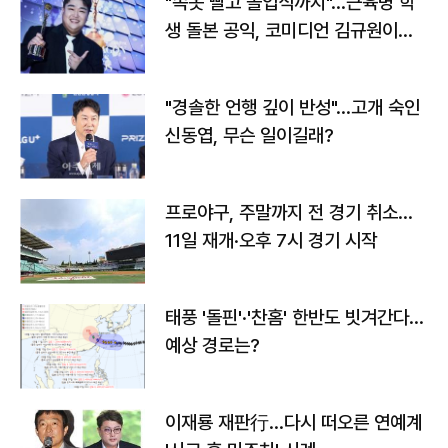
"속옷 빨고 졸업식까지"…근육병 학
생 돌본 공익, 코미디언 김규원이었
다
"경솔한 언행 깊이 반성"…고개 숙인
신동엽, 무슨 일이길래?
프로야구, 주말까지 전 경기 취소…
11일 재개·오후 7시 경기 시작
태풍 '돌핀'·'찬홈' 한반도 빗겨간다…
예상 경로는?
이재룡 재판行…다시 떠오른 연예계