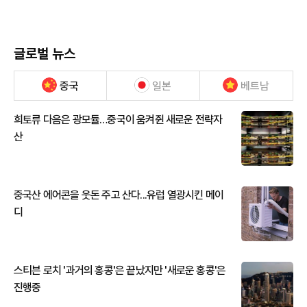
글로벌 뉴스
중국
일본
베트남
희토류 다음은 광모듈…중국이 움켜쥔 새로운 전략자
산
중국산 에어콘을 웃돈 주고 산다...유럽 열광시킨 메이
디
스티븐 로치 '과거의 홍콩'은 끝났지만 '새로운 홍콩'은
진행중