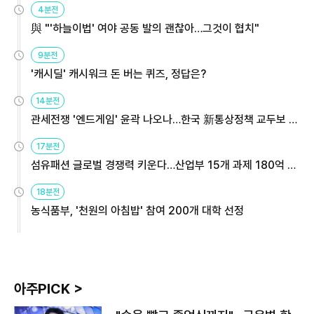
4분전
與 "'하늘이법' 여야 공동 발의 괜찮아…그것이 협치"
9분전
'캐시딜' 캐시워크 돈 버는 퀴즈, 정답은?
14분전
관세전쟁 '엔드게임' 윤곽 나오나…한국 新통상정책 교두보 활
용해야
17분전
섬유패션 글로벌 경쟁력 키운다…산업부 15개 과제 180억 지
원
18분전
농식품부, '천원의 아침밥' 참여 200개 대학 선정
아주PICK >