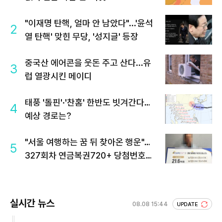
"이재명 탄핵, 얼마 안 남았다"...'윤석
2
열 탄핵' 맞힌 무당, '성지글' 등장
중국산 에어콘을 웃돈 주고 산다...유
3
럽 열광시킨 메이디
태풍 '돌핀'·'찬홈' 한반도 빗겨간다…
4
예상 경로는?
"서울 여행하는 꿈 뒤 찾아온 행운"…
5
327회차 연금복권720+ 당첨번호조
회 주목
실시간 뉴스
08.08 15:44
UPDATE