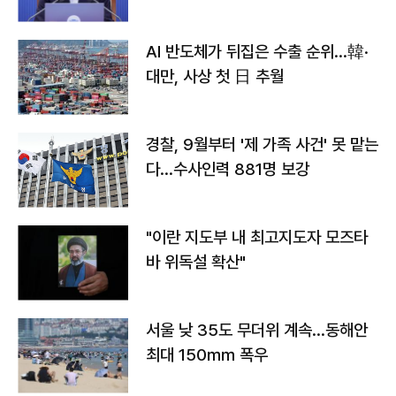
AI 반도체가 뒤집은 수출 순위…韓·
대만, 사상 첫 日 추월
경찰, 9월부터 '제 가족 사건' 못 맡는
다…수사인력 881명 보강
"이란 지도부 내 최고지도자 모즈타
바 위독설 확산"
서울 낮 35도 무더위 계속…동해안
최대 150㎜ 폭우