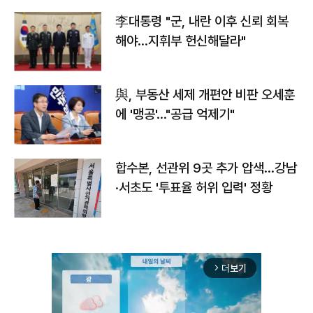
李대통령 "군, 내란 이후 신뢰 회복
해야…지휘부 헌신해달라"
與, 부동산 세제 개편안 비판 오세훈
에 '맹공'…"공급 억제기"
합수본, 선관위 9곳 추가 압색…강남
·서초도 '투표율 허위 입력' 정황
더보기
arrow_forward_ios