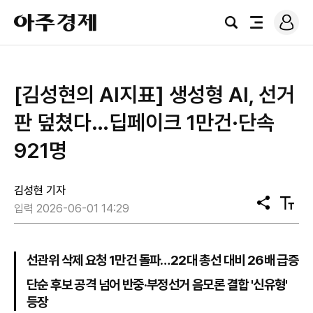
로
아
그
검
전
주
인
색
체
경
메
제
뉴
[김성현의 AI지표] 생성형 AI, 선거
판 덮쳤다…딥페이크 1만건·단속
921명
김성현 기자
공
텍
입력 2026-06-01 14:29
유
스
트
크
기
선관위 삭제 요청 1만건 돌파…22대 총선 대비 26배 급증
단순 후보 공격 넘어 반중·부정선거 음모론 결합 '신유형'
등장