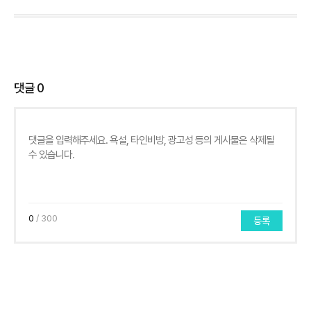
댓글
0
0
/ 300
등록