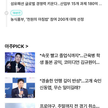
섬유패션 글로벌 경쟁력 키운다…산업부 15개 과제 180억 지
원
18분전
농식품부, '천원의 아침밥' 참여 200개 대학 선정
아주PICK >
"속옷 빨고 졸업식까지"…근육병 학
생 돌본 공익, 코미디언 김규원이었
다
"경솔한 언행 깊이 반성"…고개 숙인
신동엽, 무슨 일이길래?
프로야구, 주말까지 전 경기 취소…