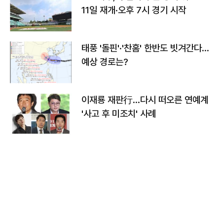
11일 재개·오후 7시 경기 시작
태풍 '돌핀'·'찬홈' 한반도 빗겨간다…
예상 경로는?
이재룡 재판行…다시 떠오른 연예계
'사고 후 미조치' 사례