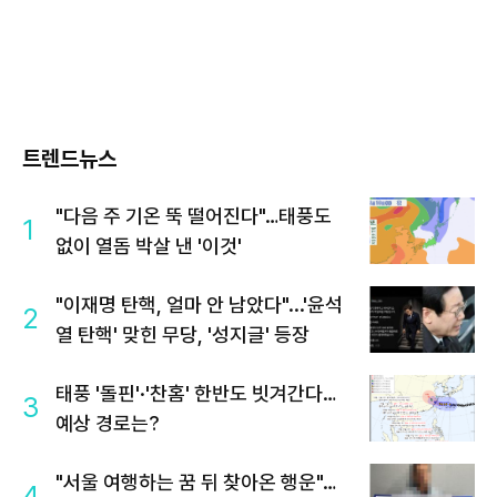
트렌드뉴스
"다음 주 기온 뚝 떨어진다"…태풍도
1
없이 열돔 박살 낸 '이것'
"이재명 탄핵, 얼마 안 남았다"...'윤석
2
열 탄핵' 맞힌 무당, '성지글' 등장
태풍 '돌핀'·'찬홈' 한반도 빗겨간다…
3
예상 경로는?
"서울 여행하는 꿈 뒤 찾아온 행운"…
4