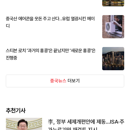
중국산 에어콘을 웃돈 주고 산다...유럽 열광시킨 메이
디
스티븐 로치 '과거의 홍콩'은 끝났지만 '새로운 홍콩'은
진행중
중국뉴스
더보기
추천기사
李, 정부 세제개편안에 제동…ISA·주
가누르기안 재검토 지시