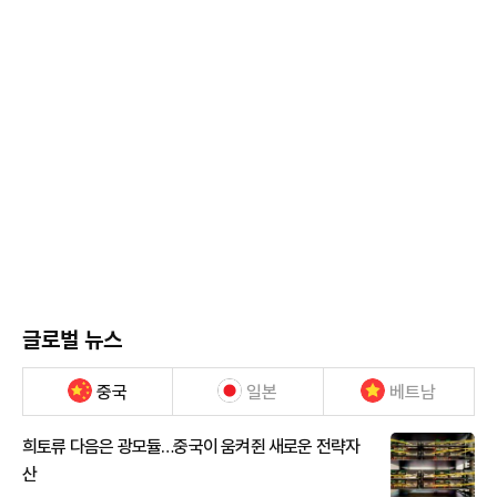
글로벌 뉴스
중국
일본
베트남
희토류 다음은 광모듈…중국이 움켜쥔 새로운 전략자
산