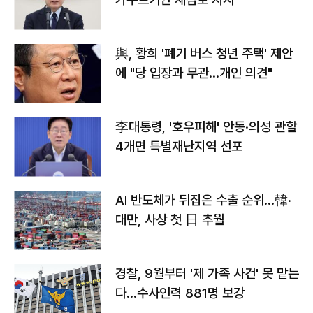
與, 황희 '폐기 버스 청년 주택' 제안
에 "당 입장과 무관…개인 의견"
李대통령, '호우피해' 안동·의성 관할
4개면 특별재난지역 선포
AI 반도체가 뒤집은 수출 순위…韓·
대만, 사상 첫 日 추월
경찰, 9월부터 '제 가족 사건' 못 맡는
다…수사인력 881명 보강