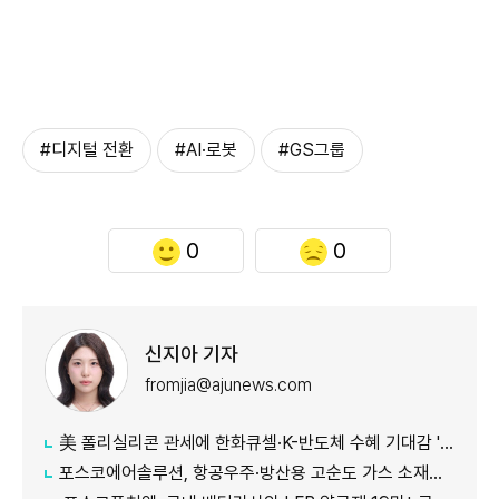
#디지털 전환
#AI·로봇
#GS그룹
0
0
신지아 기자
fromjia@ajunews.com
美 폴리실리콘 관세에 한화큐셀·K-반도체 수혜 기대감 '쑥'
포스코에어솔루션, 항공우주·방산용 고순도 가스 소재분야 글로벌 인증 획득