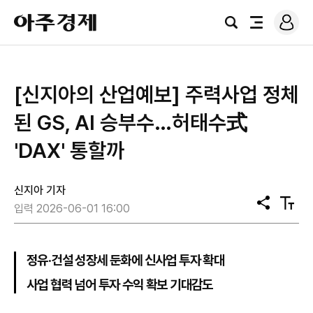
로
아
그
검
전
주
인
색
체
경
메
제
뉴
[신지아의 산업예보] 주력사업 정체
된 GS, AI 승부수…허태수式
'DAX' 통할까
신지아 기자
공
텍
입력 2026-06-01 16:00
유
스
트
크
기
정유·건설 성장세 둔화에 신사업 투자 확대
사업 협력 넘어 투자 수익 확보 기대감도