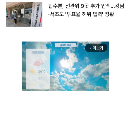
합수본, 선관위 9곳 추가 압색…강남
·서초도 '투표율 허위 입력' 정황
더보기
arrow_forward_ios
Unmute