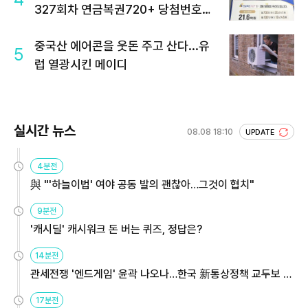
327회차 연금복권720+ 당첨번호조
회 주목
중국산 에어콘을 웃돈 주고 산다...유
5
럽 열광시킨 메이디
실시간 뉴스
08.08 18:10
UPDATE
4분전
與 "'하늘이법' 여야 공동 발의 괜찮아…그것이 협치"
9분전
'캐시딜' 캐시워크 돈 버는 퀴즈, 정답은?
14분전
관세전쟁 '엔드게임' 윤곽 나오나…한국 新통상정책 교두보 활
용해야
17분전