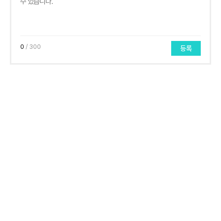
0
/ 300
등록