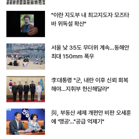
"이란 지도부 내 최고지도자 모즈타
바 위독설 확산"
서울 낮 35도 무더위 계속…동해안
최대 150㎜ 폭우
李대통령 "군, 내란 이후 신뢰 회복
해야…지휘부 헌신해달라"
與, 부동산 세제 개편안 비판 오세훈
에 '맹공'…"공급 억제기"