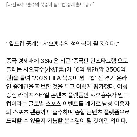
[사진=샤오훙수의 북중미 월드컵 중계 홍보 광고]
“월드컵 중계는 샤오훙수의 성인식이 될 것이다.”
중국 경제매체 36kr은 최근 ‘중국판 인스타그램’으로
불리는 샤오훙수(小紅書)가 16억 위안(약 3500억
원)을 들여 ‘2026 FIFA 북중미 월드컵’ 전 경기 온라
인 중계권을 확보한 것을 두고 이렇게 평가했다. 여성
중심 라이프스타일 콘텐츠 플랫폼인 샤오훙수가 월드
컵이라는 글로벌 스포츠 이벤트를 계기로 남성 이용자
와 스포츠 팬층까지 흡수하며 종합 콘텐츠 플랫폼으로
도약할 수 있을지 가늠할 분수령이 될 것이란 의미다.