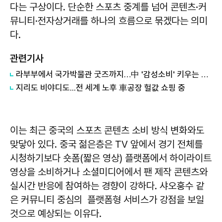
다는 구상이다. 단순한 스포츠 중계를 넘어 콘텐츠·커
뮤니티·전자상거래를 하나의 흐름으로 묶겠다는 의미
다.
관련기사
라부부에서 국가박물관 굿즈까지…中 '감성소비' 키우는 아트토이 경제
지리도 비야디도...전 세계 노후 車공장 헐값 쇼핑 중
이는 최근 중국의 스포츠 콘텐츠 소비 방식 변화와도
맞닿아 있다. 중국 젊은층은 TV 앞에서 경기 전체를
시청하기보다 숏폼(짧은 영상) 플랫폼에서 하이라이트
영상을 소비하거나 소셜미디어에서 팬 제작 콘텐츠와
실시간 반응에 참여하는 경향이 강하다. 샤오훙수 같
은 커뮤니티 중심의 플랫폼형 서비스가 강점을 보일
것으로 예상되는 이유다.