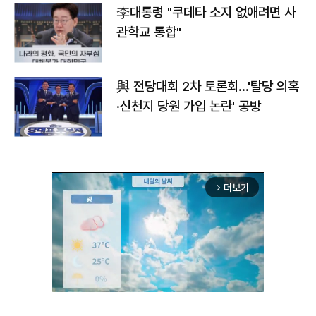
李대통령 "쿠데타 소지 없애려면 사
관학교 통합"
與 전당대회 2차 토론회…'탈당 의혹
·신천지 당원 가입 논란' 공방
더보기
arrow_forward_ios