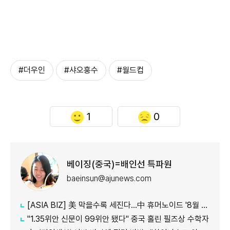
#더우인
#샤오훙수
#월드컵
1
0
베이징(중국)=배인선 특파원
baeinsun@ajunews.com
[ASIA BIZ] 美 막을수록 세진다…中 휴머노이드 '8월 대공세'
"1.35위안 신문이 99위안 됐다" 중국 홀린 필즈상 수학자