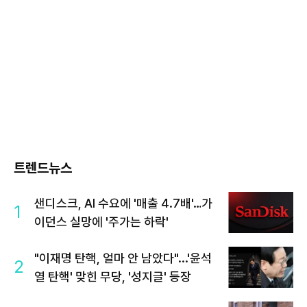
트렌드뉴스
샌디스크, AI 수요에 '매출 4.7배'…가
1
이던스 실망에 '주가는 하락'
"이재명 탄핵, 얼마 안 남았다"...'윤석
2
열 탄핵' 맞힌 무당, '성지글' 등장