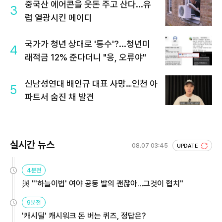
중국산 에어콘을 웃돈 주고 산다...유
3
럽 열광시킨 메이디
국가가 청년 상대로 '통수'?...청년미
4
래적금 12% 준다더니 "응, 오류야"
신남성연대 배인규 대표 사망…인천 아
5
파트서 숨진 채 발견
실시간 뉴스
08.07 03:45
UPDATE
4분전
與 "'하늘이법' 여야 공동 발의 괜찮아…그것이 협치"
9분전
'캐시딜' 캐시워크 돈 버는 퀴즈, 정답은?