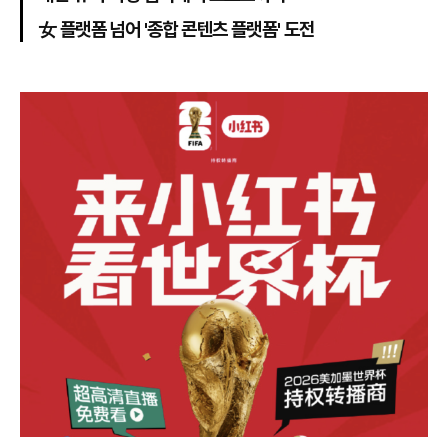
女 플랫폼 넘어 '종합 콘텐츠 플랫폼' 도전