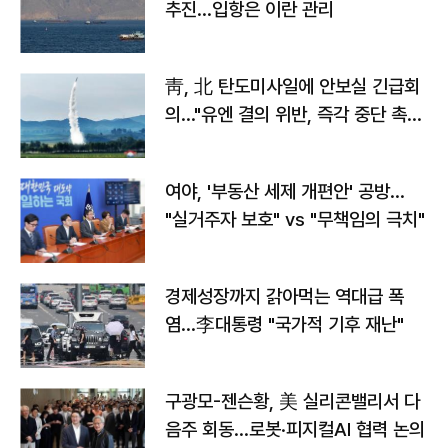
추진…입항은 이란 관리
靑, 北 탄도미사일에 안보실 긴급회
의…"유엔 결의 위반, 즉각 중단 촉
구"
여야, '부동산 세제 개편안' 공방…
"실거주자 보호" vs "무책임의 극치"
경제성장까지 갉아먹는 역대급 폭
염…李대통령 "국가적 기후 재난"
구광모-젠슨황, 美 실리콘밸리서 다
음주 회동…로봇·피지컬AI 협력 논의