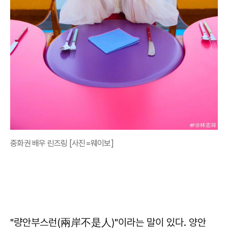
중화권 배우 린즈링 [사진=웨이보]
"량안부스런(兩岸不是人)"이라는 말이 있다. 양안