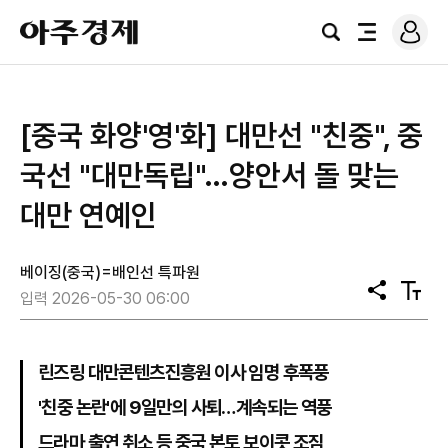
로
아
그
검
전
주
인
색
체
경
메
제
뉴
[중국 화양'영'화] 대만선 "친중", 중
국선 "대만독립"…양안서 돌 맞는
대만 연예인
베이징(중국)=배인선 특파원
공
텍
입력 2026-05-30 06:00
유
스
트
크
기
린즈링 대만콘텐츠진흥원 이사 임명 후폭풍
'친중 논란'에 9일만의 사퇴…계속되는 역풍
드라마 출연 취소 등 중국 본토 보이콧 조짐