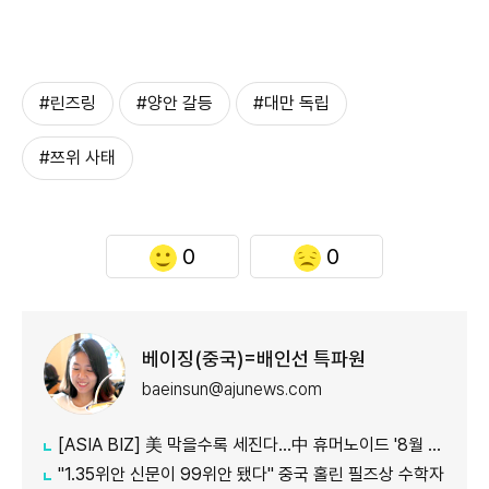
#린즈링
#양안 갈등
#대만 독립
#쯔위 사태
0
0
베이징(중국)=배인선 특파원
baeinsun@ajunews.com
[ASIA BIZ] 美 막을수록 세진다…中 휴머노이드 '8월 대공세'
"1.35위안 신문이 99위안 됐다" 중국 홀린 필즈상 수학자