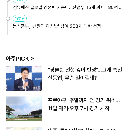
섬유패션 글로벌 경쟁력 키운다…산업부 15개 과제 180억 지
원
18분전
농식품부, '천원의 아침밥' 참여 200개 대학 선정
아주PICK >
"경솔한 언행 깊이 반성"…고개 숙인
신동엽, 무슨 일이길래?
프로야구, 주말까지 전 경기 취소…
11일 재개·오후 7시 경기 시작