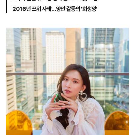
'2016년 쯔위 사태'…양안 갈등의 '희생양'