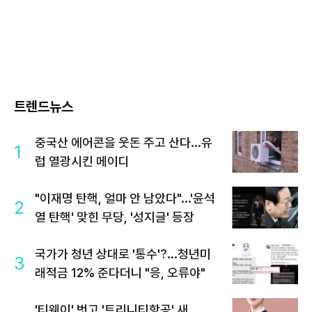
트렌드뉴스
중국산 에어콘을 웃돈 주고 산다...유
1
럽 열광시킨 메이디
"이재명 탄핵, 얼마 안 남았다"...'윤석
2
열 탄핵' 맞힌 무당, '성지글' 등장
국가가 청년 상대로 '통수'?...청년미
3
래적금 12% 준다더니 "응, 오류야"
'티웨이' 벗고 '트리니티항공' 새