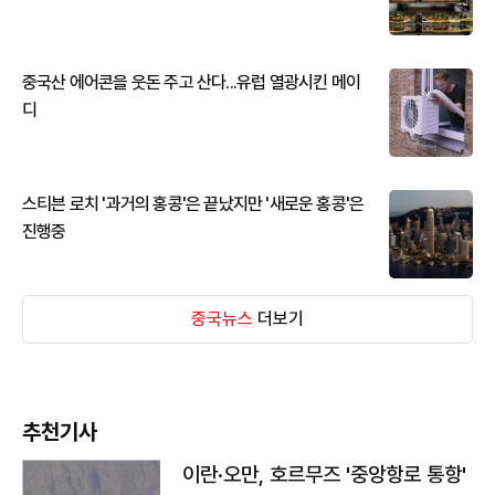
중국산 에어콘을 웃돈 주고 산다...유럽 열광시킨 메이
디
스티븐 로치 '과거의 홍콩'은 끝났지만 '새로운 홍콩'은
진행중
중국뉴스
더보기
추천기사
이란·오만, 호르무즈 '중앙항로 통항'