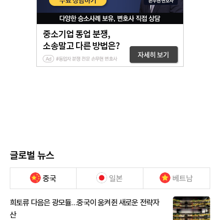
글로벌 뉴스
중국
일본
베트남
희토류 다음은 광모듈…중국이 움켜쥔 새로운 전략자
산