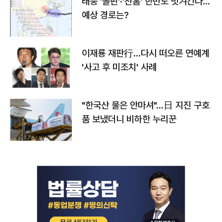
태풍 '돌핀'·'찬홈' 한반도 빗겨간다…
예상 경로는?
이재룡 재판行…다시 떠오른 연예계
'사고 후 미조치' 사례
"한국산 물은 안마셔"…日 지진 구호
품 보냈더니 비하한 누리꾼