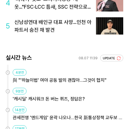
4
옷…"FSC·LCC 틈새, SSC 전략으로
공략"
신남성연대 배인규 대표 사망…인천 아
5
파트서 숨진 채 발견
실시간 뉴스
08.07 11:39
UPDATE
4분전
與 "'하늘이법' 여야 공동 발의 괜찮아…그것이 협치"
9분전
'캐시딜' 캐시워크 돈 버는 퀴즈, 정답은?
14분전
관세전쟁 '엔드게임' 윤곽 나오나…한국 新통상정책 교두보 활
용해야
17분전