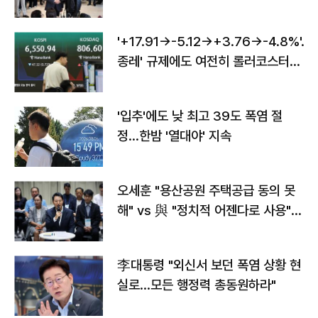
'+17.91→-5.12→+3.76→-4.8%'…'
종레' 규제에도 여전히 롤러코스터
타는 코스피
'입추'에도 낮 최고 39도 폭염 절
정…한밤 '열대야' 지속
오세훈 "용산공원 주택공급 동의 못
해" vs 與 "정치적 어젠다로 사용"
맞불
李대통령 "외신서 보던 폭염 상황 현
실로…모든 행정력 총동원하라"