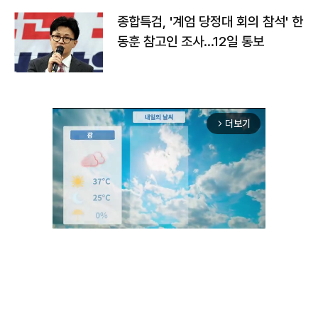
종합특검, '계엄 당정대 회의 참석' 한
동훈 참고인 조사...12일 통보
더보기
arrow_forward_ios
Unmute