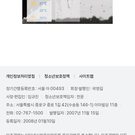
Unmute
개인정보처리방침
청소년보호정책
사이트맵
정기간행등록번호 : 서울 아 00493
회장·발행인 : 곽영길
사장·편집인 : 임규진
청소년보호책임자 : 전운
주소 : 서울특별시 종로구 종로 1길 42(수송동 146-1) 이마빌딩 11층
전화 : 02-767-1500
발행일자 : 2007년 11월 15일
등록일자 : 2008년 01월10일