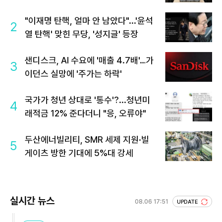
"이재명 탄핵, 얼마 안 남았다"...'윤석
2
열 탄핵' 맞힌 무당, '성지글' 등장
샌디스크, AI 수요에 '매출 4.7배'…가
3
이던스 실망에 '주가는 하락'
국가가 청년 상대로 '통수'?...청년미
4
래적금 12% 준다더니 "응, 오류야"
두산에너빌리티, SMR 세제 지원·빌
5
게이츠 방한 기대에 5%대 강세
실시간 뉴스
08.06 17:51
UPDATE