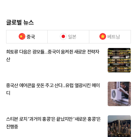
글로벌 뉴스
중국
일본
베트남
희토류 다음은 광모듈…중국이 움켜쥔 새로운 전략자
산
중국산 에어콘을 웃돈 주고 산다...유럽 열광시킨 메이
디
스티븐 로치 '과거의 홍콩'은 끝났지만 '새로운 홍콩'은
진행중