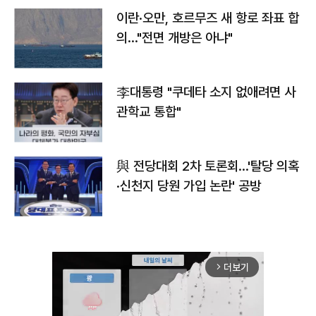
이란·오만, 호르무즈 새 항로 좌표 합
의…"전면 개방은 아냐"
李대통령 "쿠데타 소지 없애려면 사
관학교 통합"
與 전당대회 2차 토론회…'탈당 의혹
·신천지 당원 가입 논란' 공방
더보기
arrow_forward_ios