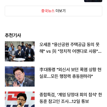
중국뉴스
더보기
추천기사
오세훈 "용산공원 주택공급 동의 못
해" vs 與 "정치적 어젠다로 사용"
맞불
李대통령 "외신서 보던 폭염 상황 현
실로…모든 행정력 총동원하라"
종합특검, '계엄 당정대 회의 참석' 한
동훈 참고인 조사...12일 통보