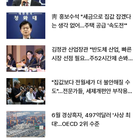
靑 홍보수석 "세금으로 집값 잡겠다
는 생각 없어…주택 공급 '속도전'"
김정관 산업장관 "반도체 산업, 빠른
시장 선점 필요…주52시간제 손봐
야"
"집값보다 전월세가 더 불안해질 수
도"…전문가들, 세제개편안 부작용
우려
6월 경상흑자, 497억달러 '사상 최
대'…OECD 2위 수준