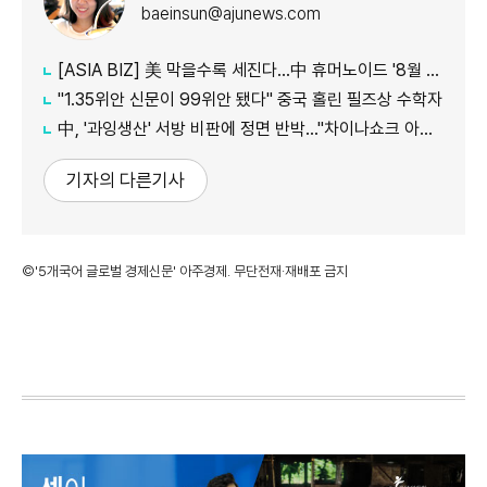
baeinsun@ajunews.com
[ASIA BIZ] 美 막을수록 세진다…中 휴머노이드 '8월 대공세'
"1.35위안 신문이 99위안 됐다" 중국 홀린 필즈상 수학자
中, '과잉생산' 서방 비판에 정면 반박…"차이나쇼크 아닌 기회"
기자의 다른기사
©'5개국어 글로벌 경제신문' 아주경제. 무단전재·재배포 금지