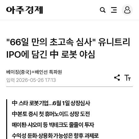
로
아
그
검
전
주
인
색
체
경
메
제
뉴
"66일 만의 초고속 심사" 유니트리
IPO에 담긴 中 로봇 야심
베이징(중국)=배인선 특파원
공
텍
입력 2026-05-26 17:13
유
스
트
크
기
中 스타 로봇기업…6월 1일 상장심사
中본토 증시 첫 휴머노이드 상장 도전
메이퇀·샤오미 등 빅테크도 줄줄이 투자
수익성 둔화·상용화 가능성은 향후 과제로