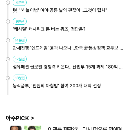
4분전
與 "'하늘이법' 여야 공동 발의 괜찮아…그것이 협치"
9분전
'캐시딜' 캐시워크 돈 버는 퀴즈, 정답은?
14분전
관세전쟁 '엔드게임' 윤곽 나오나…한국 新통상정책 교두보 활
용해야
17분전
섬유패션 글로벌 경쟁력 키운다…산업부 15개 과제 180억 지
원
18분전
농식품부, '천원의 아침밥' 참여 200개 대학 선정
아주PICK >
이재룡 재판行…다시 떠오른 연예계