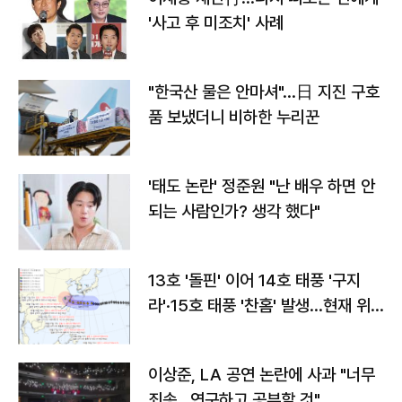
'사고 후 미조치' 사례
"한국산 물은 안마셔"…日 지진 구호
품 보냈더니 비하한 누리꾼
'태도 논란' 정준원 "난 배우 하면 안
되는 사람인가? 생각 했다"
13호 '돌핀' 이어 14호 태풍 '구지
라'·15호 태풍 '찬홈' 발생…현재 위
치와 이동경로는?
이상준, LA 공연 논란에 사과 "너무
죄송…연구하고 공부할 것"