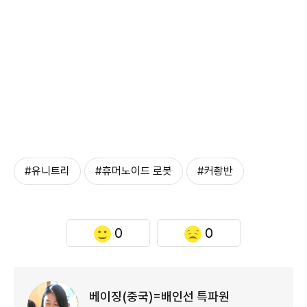
#유니트리
#휴머노이드 로봇
#커촹반
0
0
베이징(중국)=배인선 특파원