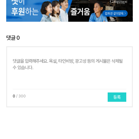
댓글
0
0
/ 300
등록