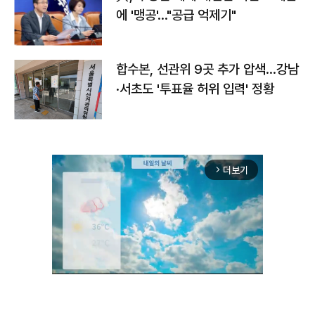
에 '맹공'…"공급 억제기"
합수본, 선관위 9곳 추가 압색…강남
·서초도 '투표율 허위 입력' 정황
더보기
arrow_forward_ios
Unmute