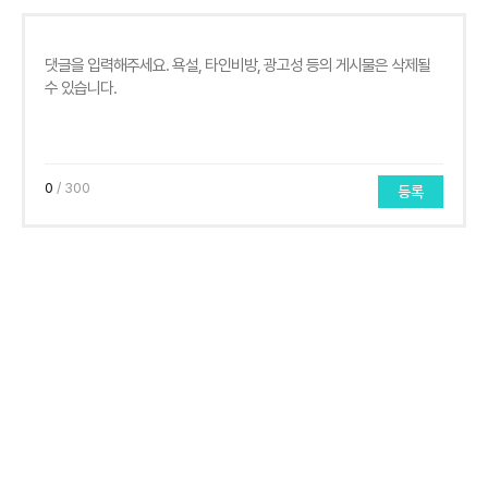
0
/ 300
등록