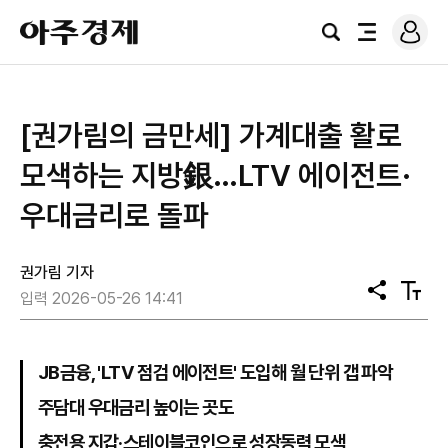
로
아
그
검
전
주
인
색
체
경
메
제
뉴
[권가림의 금만세] 가계대출 활로
모색하는 지방銀…LTV 에이전트·
우대금리로 돌파
권가림 기자
공
텍
입력 2026-05-26 14:41
유
스
트
크
기
JB금융, 'LTV 점검 에이전트' 도입해 월 단위 갭 파악
주담대 우대금리 높이는 곳도
충전용 지갑·스테이블코인으로 성장동력 모색