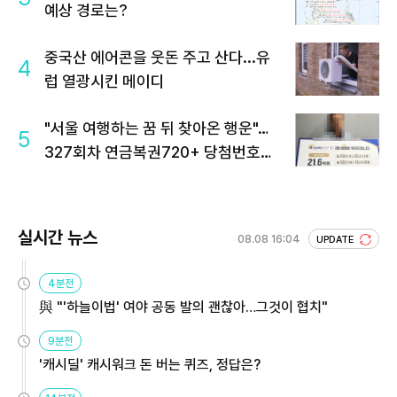
예상 경로는?
중국산 에어콘을 웃돈 주고 산다...유
4
럽 열광시킨 메이디
"서울 여행하는 꿈 뒤 찾아온 행운"…
5
327회차 연금복권720+ 당첨번호조
회 주목
실시간 뉴스
08.08 16:04
UPDATE
4분전
與 "'하늘이법' 여야 공동 발의 괜찮아…그것이 협치"
9분전
'캐시딜' 캐시워크 돈 버는 퀴즈, 정답은?