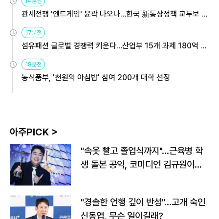
14분전
관세전쟁 '엔드게임' 윤곽 나오나…한국 新통상정책 교두보 활
용해야
17분전
섬유패션 글로벌 경쟁력 키운다…산업부 15개 과제 180억 지
원
18분전
농식품부, '천원의 아침밥' 참여 200개 대학 선정
아주PICK >
"속옷 빨고 졸업식까지"…근육병 학
생 돌본 공익, 코미디언 김규원이었
다
"경솔한 언행 깊이 반성"…고개 숙인
신동엽, 무슨 일이길래?