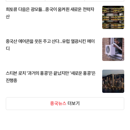
희토류 다음은 광모듈…중국이 움켜쥔 새로운 전략자
산
중국산 에어콘을 웃돈 주고 산다...유럽 열광시킨 메이
디
스티븐 로치 '과거의 홍콩'은 끝났지만 '새로운 홍콩'은
진행중
중국뉴스
더보기