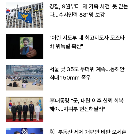
경찰, 9월부터 '제 가족 사건' 못 맡는
다…수사인력 881명 보강
"이란 지도부 내 최고지도자 모즈타
바 위독설 확산"
서울 낮 35도 무더위 계속…동해안
최대 150㎜ 폭우
李대통령 "군, 내란 이후 신뢰 회복
해야…지휘부 헌신해달라"
與, 부동산 세제 개편안 비판 오세훈