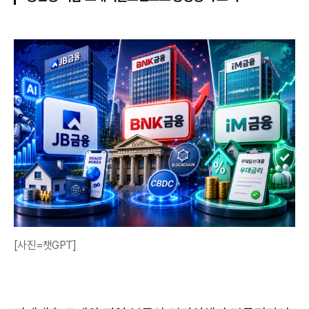
[사진=챗GPT]