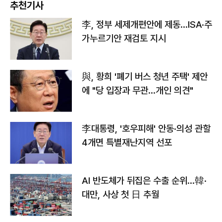
추천기사
李, 정부 세제개편안에 제동…ISA·주
가누르기안 재검토 지시
與, 황희 '폐기 버스 청년 주택' 제안
에 "당 입장과 무관…개인 의견"
李대통령, '호우피해' 안동·의성 관할
4개면 특별재난지역 선포
AI 반도체가 뒤집은 수출 순위…韓·
대만, 사상 첫 日 추월