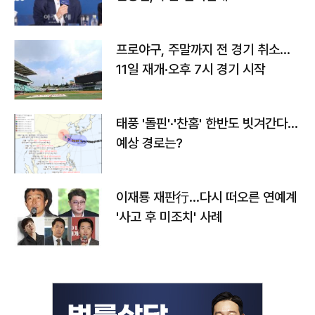
프로야구, 주말까지 전 경기 취소…
11일 재개·오후 7시 경기 시작
태풍 '돌핀'·'찬홈' 한반도 빗겨간다…
예상 경로는?
이재룡 재판行…다시 떠오른 연예계
'사고 후 미조치' 사례