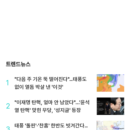
트렌드뉴스
"다음 주 기온 뚝 떨어진다"…태풍도
1
없이 열돔 박살 낸 '이것'
"이재명 탄핵, 얼마 안 남았다"...'윤석
2
열 탄핵' 맞힌 무당, '성지글' 등장
태풍 '돌핀'·'찬홈' 한반도 빗겨간다…
3